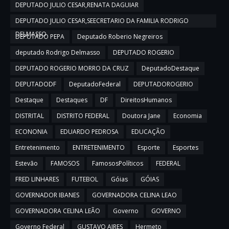
DEPUTADO JULIO CESAR,RENATA DAGUIAR
DEPUTADO JULIO CESAR,SEECRETARIO DA FAMILIA RODRIGO
DELMASSO
DEPUTADO PEPA
Deputado Roberio Negreiros
deputado Rodrigo Delmasso
DEPUTADO ROGERIO
DEPUTADO ROGERIO MORRO DA CRUZ
DeputadoDestaque
DEPUTADODF
DeputadoFederal
DEPUTADOROGERIO
Destaque
Destaques
DF
DireitosHumanos
DISTRITAL
DISTRITO FEDERAL
Doutora Jane
Economia
ECONONIA
EDUARDO PEDROSA
EDUCAÇÃO
Entretenimento
ENTRETENIMENTO
Esporte
Esportes
Estevão
FAMOSOS
FamososPolíticos
FEDERAL
FRED LINHARES
FUTEBOL
Góias
GÓIAS
GOVERNADOR IBANES
GOVERNADORA CELINA LEAO
GOVERNADORA CELINA LEÃO
Governo
GOVERNO
Governo Federal
GUSTAVO AIRES
Hermeto