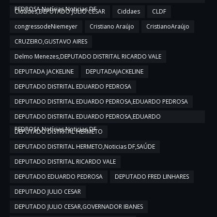
PEDROSA,Notícias,Noticias DF
Cidades,DEPUTADO JULIO CESAR
Ciddaes
CLDF
congressodeNiemeyer
Cristiano Araújo
CristianoAraújo
CRUZEIRO,GUSTAVO AIRES
Delmo Menezes,DEPUTADO DISTRITAL RICARDO VALE
DEPUTADA JACKELINE
DEPUTADAJACKELINE
DEPUTADO DISTRITAL EDUARDO PEDROSA
DEPUTADO DISTRITAL EDUARDO PEDROSA,EDUARDO PEDROSA
DEPUTADO DISTRITAL EDUARDO PEDROSA,EDUARDO
PEDROSA,Notícias,Noticias DF
DEPUTADO DISTRITAL HERMETO
DEPUTADO DISTRITAL HERMETO,Noticias DF,SAÚDE
DEPUTADO DISTRITAL RICARDO VALE
DEPUTADO EDUARDO PEDROSA
DEPUTADO FRED LINHARES
DEPUTADO JULIO CESAR
DEPUTADO JULIO CESAR,GOVERNADOR IBANES