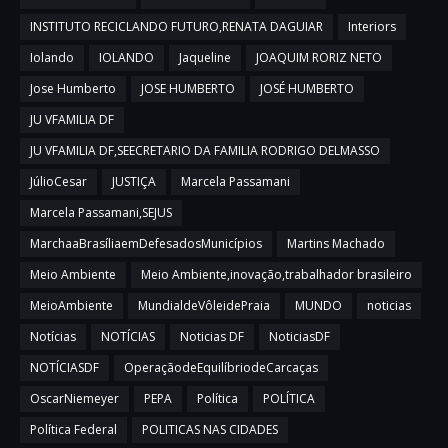
INSTITUTO RECICLANDO FUTURO,RENATA DAGUIAR
Interiors
Iolando
IOLANDO
Jaqueline
JOAQUIM RORIZ NETO
Jose Humberto
JOSE HUMBERTO
JOSÉ HUMBERTO
JU VFAMILIA DF
JU VFAMILIA DF,SEECRETARIO DA FAMILIA RODRIGO DELMASSO
JúlioCesar
JUSTIÇA
Marcela Passamani
Marcela Passamani,SEJUS
MarchaaBrasíliaemDefesadosMunicípios
Martins Machado
Meio Ambiente
Meio Ambiente,inovação,trabalhador brasileiro
MeioAmbiente
MundialdeVôleidePraia
MUNDO
noticias
Notícias
NOTÍCIAS
Noticias DF
NoticiasDF
NOTÍCIASDF
OperaçãodeEquilíbriodeCarcaças
OscarNiemeyer
PEPA
Política
POLÍTICA
Política Federal
POLITICAS NAS CIDADES