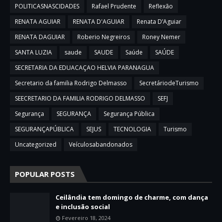
POLITICASNASCIDADES
Rafael Prudente
Reflexão
RENATA AGUIAR
RENATA D'AGUIAR
Renata D’Aguiar
RENATA DAGUIAR
Roberio Negreiros
Roney Nemer
SANTA LUZIA
saude
SAUDE
Saúde
SAÚDE
SECRETARIA DA EDUACAÇAO HELVIA PARANAGUA
Secretario da familia Rodrigo Delmasso
SecretáriodeTurismo
SEECRETARIO DA FAMILIA RODRIGO DELMASSO
SEFJ
Segurança
SEGURANÇA
Segurança Pública
SEGURANÇAPÚBLICA
SEJUS
TECNOLOGIA
Turismo
Uncategorized
Veículosabandonados
POPULAR POSTS
Ceilândia tem domingo de charme, com dança
e inclusão social
Fevereiro 18, 2024