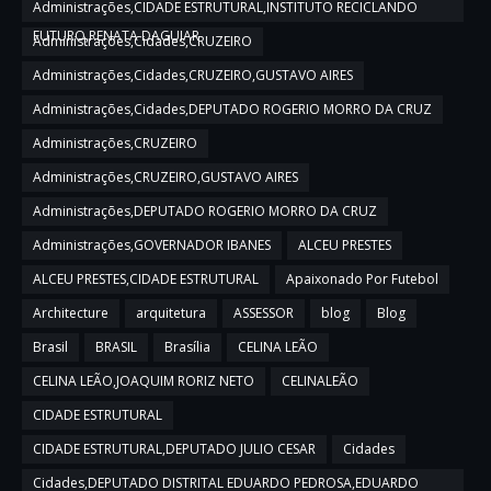
Administrações,CIDADE ESTRUTURAL,INSTITUTO RECICLANDO
FUTURO,RENATA DAGUIAR
Administrações,Cidades,CRUZEIRO
Administrações,Cidades,CRUZEIRO,GUSTAVO AIRES
Administrações,Cidades,DEPUTADO ROGERIO MORRO DA CRUZ
Administrações,CRUZEIRO
Administrações,CRUZEIRO,GUSTAVO AIRES
Administrações,DEPUTADO ROGERIO MORRO DA CRUZ
Administrações,GOVERNADOR IBANES
ALCEU PRESTES
ALCEU PRESTES,CIDADE ESTRUTURAL
Apaixonado Por Futebol
Architecture
arquitetura
ASSESSOR
blog
Blog
Brasil
BRASIL
Brasília
CELINA LEÃO
CELINA LEÃO,JOAQUIM RORIZ NETO
CELINALEÃO
CIDADE ESTRUTURAL
CIDADE ESTRUTURAL,DEPUTADO JULIO CESAR
Cidades
Cidades,DEPUTADO DISTRITAL EDUARDO PEDROSA,EDUARDO