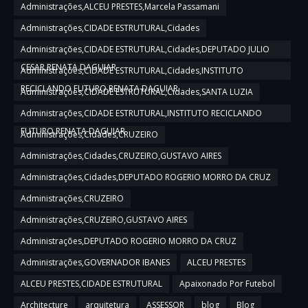
Administrações,ALCEU PRESTES,Marcela Passamani
Administrações,CIDADE ESTRUTURAL,Cidades
Administrações,CIDADE ESTRUTURAL,Cidades,DEPUTADO JULIO
CESAR,RENATA DAGUIAR
Administrações,CIDADE ESTRUTURAL,Cidades,INSTITUTO
RECICLANDO FUTURO,RENATA DAGUIAR
Administrações,CIDADE ESTRUTURAL,Cidades,SANTA LUZIA
Administrações,CIDADE ESTRUTURAL,INSTITUTO RECICLANDO
FUTURO,RENATA DAGUIAR
Administrações,Cidades,CRUZEIRO
Administrações,Cidades,CRUZEIRO,GUSTAVO AIRES
Administrações,Cidades,DEPUTADO ROGERIO MORRO DA CRUZ
Administrações,CRUZEIRO
Administrações,CRUZEIRO,GUSTAVO AIRES
Administrações,DEPUTADO ROGERIO MORRO DA CRUZ
Administrações,GOVERNADOR IBANES
ALCEU PRESTES
ALCEU PRESTES,CIDADE ESTRUTURAL
Apaixonado Por Futebol
Architecture
arquitetura
ASSESSOR
blog
Blog