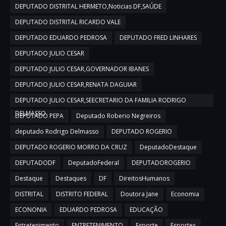
DEPUTADO DISTRITAL HERMETO,Noticias DF,SAÚDE
DEPUTADO DISTRITAL RICARDO VALE
DEPUTADO EDUARDO PEDROSA
DEPUTADO FRED LINHARES
DEPUTADO JULIO CESAR
DEPUTADO JULIO CESAR,GOVERNADOR IBANES
DEPUTADO JULIO CESAR,RENATA DAGUIAR
DEPUTADO JULIO CESAR,SEECRETARIO DA FAMILIA RODRIGO
DELMASSO
DEPUTADO PEPA
Deputado Roberio Negreiros
deputado Rodrigo Delmasso
DEPUTADO ROGERIO
DEPUTADO ROGERIO MORRO DA CRUZ
DeputadoDestaque
DEPUTADODF
DeputadoFederal
DEPUTADOROGERIO
Destaque
Destaques
DF
DireitosHumanos
DISTRITAL
DISTRITO FEDERAL
Doutora Jane
Economia
ECONONIA
EDUARDO PEDROSA
EDUCAÇÃO
Entretenimento
ENTRETENIMENTO
Esporte
Esportes