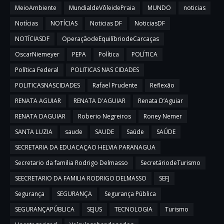
MeioAmbiente
MundialdeVôleidePraia
MUNDO
noticias
Notícias
NOTÍCIAS
Noticias DF
NoticiasDF
NOTÍCIASDF
OperaçãodeEquilíbriodeCarcaças
OscarNiemeyer
PEPA
Política
POLÍTICA
Política Federal
POLITICAS NAS CIDADES
POLITICASNASCIDADES
Rafael Prudente
Reflexão
RENATA AGUIAR
RENATA D'AGUIAR
Renata D’Aguiar
RENATA DAGUIAR
Roberio Negreiros
Roney Nemer
SANTA LUZIA
saude
SAUDE
Saúde
SAÚDE
SECRETARIA DA EDUACAÇAO HELVIA PARANAGUA
Secretario da familia Rodrigo Delmasso
SecretáriodeTurismo
SEECRETARIO DA FAMILIA RODRIGO DELMASSO
SEFJ
Segurança
SEGURANÇA
Segurança Pública
SEGURANÇAPÚBLICA
SEJUS
TECNOLOGIA
Turismo