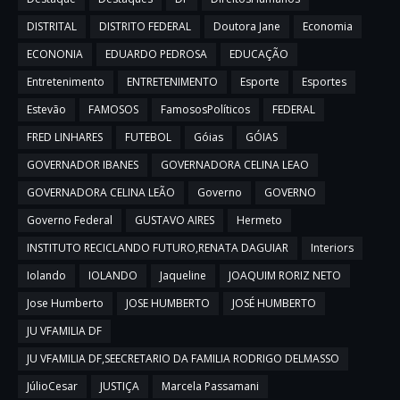
DISTRITAL
DISTRITO FEDERAL
Doutora Jane
Economia
ECONONIA
EDUARDO PEDROSA
EDUCAÇÃO
Entretenimento
ENTRETENIMENTO
Esporte
Esportes
Estevão
FAMOSOS
FamososPolíticos
FEDERAL
FRED LINHARES
FUTEBOL
Góias
GÓIAS
GOVERNADOR IBANES
GOVERNADORA CELINA LEAO
GOVERNADORA CELINA LEÃO
Governo
GOVERNO
Governo Federal
GUSTAVO AIRES
Hermeto
INSTITUTO RECICLANDO FUTURO,RENATA DAGUIAR
Interiors
Iolando
IOLANDO
Jaqueline
JOAQUIM RORIZ NETO
Jose Humberto
JOSE HUMBERTO
JOSÉ HUMBERTO
JU VFAMILIA DF
JU VFAMILIA DF,SEECRETARIO DA FAMILIA RODRIGO DELMASSO
JúlioCesar
JUSTIÇA
Marcela Passamani