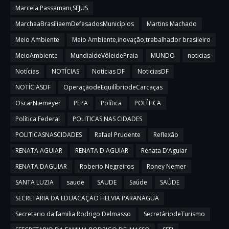
Marcela Passamani,SEJUS
MarchaaBrasíliaemDefesadosMunicípios
Martins Machado
Meio Ambiente
Meio Ambiente,inovação,trabalhador brasileiro
MeioAmbiente
MundialdeVôleidePraia
MUNDO
noticias
Notícias
NOTÍCIAS
Noticias DF
NoticiasDF
NOTÍCIASDF
OperaçãodeEquilíbriodeCarcaças
OscarNiemeyer
PEPA
Política
POLÍTICA
Política Federal
POLITICAS NAS CIDADES
POLITICASNASCIDADES
Rafael Prudente
Reflexão
RENATA AGUIAR
RENATA D'AGUIAR
Renata D’Aguiar
RENATA DAGUIAR
Roberio Negreiros
Roney Nemer
SANTA LUZIA
saude
SAUDE
Saúde
SAÚDE
SECRETARIA DA EDUACAÇAO HELVIA PARANAGUA
Secretario da familia Rodrigo Delmasso
SecretáriodeTurismo