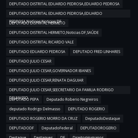
DEPUTADO DISTRITAL EDUARDO PEDROSA,EDUARDO PEDROSA
DEPUTADO DISTRITAL EDUARDO PEDROSA,EDUARDO
PEDROSA,Notícias,Noticias DF
DEPUTADO DISTRITAL HERMETO
DEPUTADO DISTRITAL HERMETO,Noticias DF,SAÚDE
DEPUTADO DISTRITAL RICARDO VALE
DEPUTADO EDUARDO PEDROSA
DEPUTADO FRED LINHARES
DEPUTADO JULIO CESAR
DEPUTADO JULIO CESAR,GOVERNADOR IBANES
DEPUTADO JULIO CESAR,RENATA DAGUIAR
DEPUTADO JULIO CESAR,SEECRETARIO DA FAMILIA RODRIGO
DELMASSO
DEPUTADO PEPA
Deputado Roberio Negreiros
deputado Rodrigo Delmasso
DEPUTADO ROGERIO
DEPUTADO ROGERIO MORRO DA CRUZ
DeputadoDestaque
DEPUTADODF
DeputadoFederal
DEPUTADOROGERIO
Destaque
Destaques
DF
DireitosHumanos