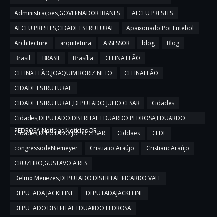
Administrações,GOVERNADOR IBANES
ALCEU PRESTES
ALCEU PRESTES,CIDADE ESTRUTURAL
Apaixonado Por Futebol
Architecture
arquitetura
ASSESSOR
blog
Blog
Brasil
BRASIL
Brasília
CELINA LEÃO
CELINA LEÃO,JOAQUIM RORIZ NETO
CELINALEÃO
CIDADE ESTRUTURAL
CIDADE ESTRUTURAL,DEPUTADO JULIO CESAR
Cidades
Cidades,DEPUTADO DISTRITAL EDUARDO PEDROSA,EDUARDO
PEDROSA,Notícias,Noticias DF
Cidades,DEPUTADO JULIO CESAR
Ciddaes
CLDF
congressodeNiemeyer
Cristiano Araújo
CristianoAraújo
CRUZEIRO,GUSTAVO AIRES
Delmo Menezes,DEPUTADO DISTRITAL RICARDO VALE
DEPUTADA JACKELINE
DEPUTADAJACKELINE
DEPUTADO DISTRITAL EDUARDO PEDROSA