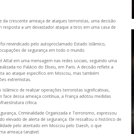
e da crescente ameaça de ataques terroristas, uma decisão
 em resposta a um devastador ataque a tiros em uma casa de
e foi reivindicado pelo autoproclamado Estado Islâmico,
reocupações de segurança em todo o mundo.
riel Attal em uma mensagem nas redes sociais, seguindo uma
lizada no Palácio do Eliseu, em Paris. A decisão reflete a
sta ao ataque específico em Moscou, mas também
ões extremistas.
âmico de realizar operações terroristas significativas,
 Em face dessa ameaça contínua, a França adotou medidas
raestrutura crítica.
egurança, Criminalidade Organizada e Terrorismo, expressou
o elevado de alerta de segurança. Ele ressaltou o histórico de
bilidade pelo atentado em Moscou pelo Daesh, o que
uma ameaça tangível.