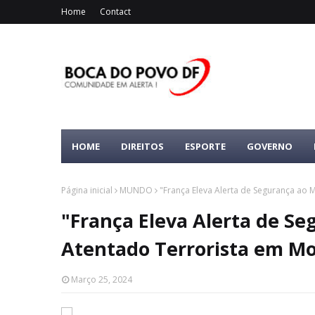
Home
Contact
HOME
DIREITOS
ESPORTE
GOVERNO
Página inicial
MUNDO
"França Eleva Alerta de Segurança ao
"França Eleva Alerta de S
Atentado Terrorista em M
Março 25, 2024