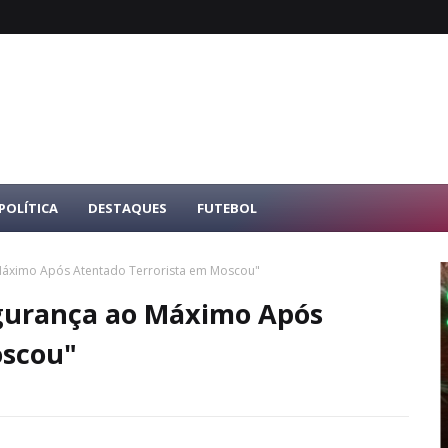
POLÍTICA
DESTAQUES
FUTEBOL
 Máximo Após Atentado Terrorista em Moscou"
egurança ao Máximo Após
oscou"