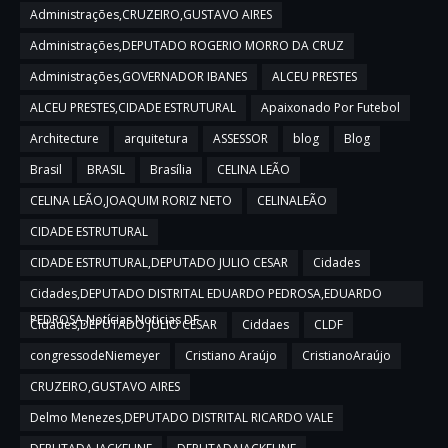
Administrações,CRUZEIRO,GUSTAVO AIRES
Administrações,DEPUTADO ROGERIO MORRO DA CRUZ
Administrações,GOVERNADOR IBANES
ALCEU PRESTES
ALCEU PRESTES,CIDADE ESTRUTURAL
Apaixonado Por Futebol
Architecture
arquitetura
ASSESSOR
blog
Blog
Brasil
BRASIL
Brasília
CELINA LEÃO
CELINA LEÃO,JOAQUIM RORIZ NETO
CELINALEÃO
CIDADE ESTRUTURAL
CIDADE ESTRUTURAL,DEPUTADO JULIO CESAR
Cidades
Cidades,DEPUTADO DISTRITAL EDUARDO PEDROSA,EDUARDO
PEDROSA,Notícias,Noticias DF
Cidades,DEPUTADO JULIO CESAR
Ciddaes
CLDF
congressodeNiemeyer
Cristiano Araújo
CristianoAraújo
CRUZEIRO,GUSTAVO AIRES
Delmo Menezes,DEPUTADO DISTRITAL RICARDO VALE