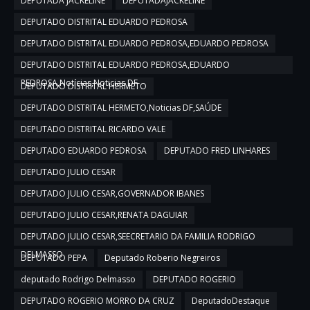
DEPUTADA JACKELINE
DEPUTADAJACKELINE
DEPUTADO DISTRITAL EDUARDO PEDROSA
DEPUTADO DISTRITAL EDUARDO PEDROSA,EDUARDO PEDROSA
DEPUTADO DISTRITAL EDUARDO PEDROSA,EDUARDO
PEDROSA,Notícias,Noticias DF
DEPUTADO DISTRITAL HERMETO
DEPUTADO DISTRITAL HERMETO,Noticias DF,SAÚDE
DEPUTADO DISTRITAL RICARDO VALE
DEPUTADO EDUARDO PEDROSA
DEPUTADO FRED LINHARES
DEPUTADO JULIO CESAR
DEPUTADO JULIO CESAR,GOVERNADOR IBANES
DEPUTADO JULIO CESAR,RENATA DAGUIAR
DEPUTADO JULIO CESAR,SEECRETARIO DA FAMILIA RODRIGO
DELMASSO
DEPUTADO PEPA
Deputado Roberio Negreiros
deputado Rodrigo Delmasso
DEPUTADO ROGERIO
DEPUTADO ROGERIO MORRO DA CRUZ
DeputadoDestaque