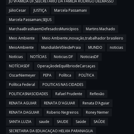
JU VFAMILIA DF,SEECRETARIO DA FAMILIA RODRIGO DELMASSO
JúlioCesar
JUSTIÇA
Marcela Passamani
Marcela Passamani,SEJUS
MarchaaBrasíliaemDefesadosMunicípios
Martins Machado
Meio Ambiente
Meio Ambiente,inovação,trabalhador brasileiro
MeioAmbiente
MundialdeVôleidePraia
MUNDO
noticias
Notícias
NOTÍCIAS
Noticias DF
NoticiasDF
NOTÍCIASDF
OperaçãodeEquilíbriodeCarcaças
OscarNiemeyer
PEPA
Política
POLÍTICA
Política Federal
POLITICAS NAS CIDADES
POLITICASNASCIDADES
Rafael Prudente
Reflexão
RENATA AGUIAR
RENATA D'AGUIAR
Renata D’Aguiar
RENATA DAGUIAR
Roberio Negreiros
Roney Nemer
SANTA LUZIA
saude
SAUDE
Saúde
SAÚDE
SECRETARIA DA EDUACAÇAO HELVIA PARANAGUA