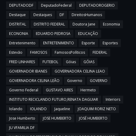
DEPUTADODF
DeputadoFederal
DEPUTADOROGERIO
Destaque
Destaques
DF
DireitosHumanos
DISTRITAL
DISTRITO FEDERAL
Doutora Jane
Economia
ECONONIA
EDUARDO PEDROSA
EDUCAÇÃO
Entretenimento
ENTRETENIMENTO
Esporte
Esportes
Estevão
FAMOSOS
FamososPolíticos
FEDERAL
FRED LINHARES
FUTEBOL
Góias
GÓIAS
GOVERNADOR IBANES
GOVERNADORA CELINA LEAO
GOVERNADORA CELINA LEÃO
Governo
GOVERNO
Governo Federal
GUSTAVO AIRES
Hermeto
INSTITUTO RECICLANDO FUTURO,RENATA DAGUIAR
Interiors
Iolando
IOLANDO
Jaqueline
JOAQUIM RORIZ NETO
Jose Humberto
JOSE HUMBERTO
JOSÉ HUMBERTO
JU VFAMILIA DF