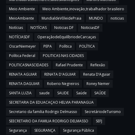
Meio Ambiente
Meio Ambiente,inovação,trabalhador brasileiro
MeioAmbiente
MundialdeVôleidePraia
MUNDO
noticias
Notícias
NOTÍCIAS
Noticias DF
NoticiasDF
NOTÍCIASDF
OperaçãodeEquilíbriodeCarcaças
OscarNiemeyer
PEPA
Política
POLÍTICA
Política Federal
POLITICAS NAS CIDADES
POLITICASNASCIDADES
Rafael Prudente
Reflexão
RENATA AGUIAR
RENATA D'AGUIAR
Renata D’Aguiar
RENATA DAGUIAR
Roberio Negreiros
Roney Nemer
SANTA LUZIA
saude
SAUDE
Saúde
SAÚDE
SECRETARIA DA EDUACAÇAO HELVIA PARANAGUA
Secretario da familia Rodrigo Delmasso
SecretáriodeTurismo
SEECRETARIO DA FAMILIA RODRIGO DELMASSO
SEFJ
Segurança
SEGURANÇA
Segurança Pública