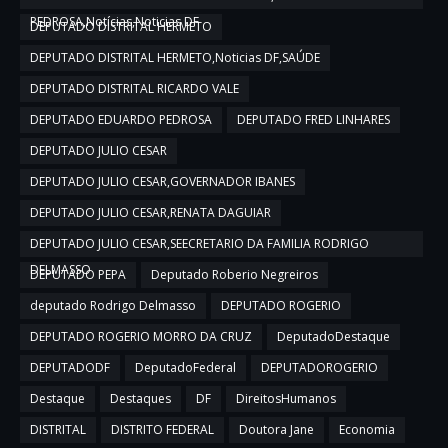
PEDROSA,Notícias,Noticias DF
DEPUTADO DISTRITAL HERMETO
DEPUTADO DISTRITAL HERMETO,Noticias DF,SAÚDE
DEPUTADO DISTRITAL RICARDO VALE
DEPUTADO EDUARDO PEDROSA
DEPUTADO FRED LINHARES
DEPUTADO JULIO CESAR
DEPUTADO JULIO CESAR,GOVERNADOR IBANES
DEPUTADO JULIO CESAR,RENATA DAGUIAR
DEPUTADO JULIO CESAR,SEECRETARIO DA FAMILIA RODRIGO
DELMASSO
DEPUTADO PEPA
Deputado Roberio Negreiros
deputado Rodrigo Delmasso
DEPUTADO ROGERIO
DEPUTADO ROGERIO MORRO DA CRUZ
DeputadoDestaque
DEPUTADODF
DeputadoFederal
DEPUTADOROGERIO
Destaque
Destaques
DF
DireitosHumanos
DISTRITAL
DISTRITO FEDERAL
Doutora Jane
Economia