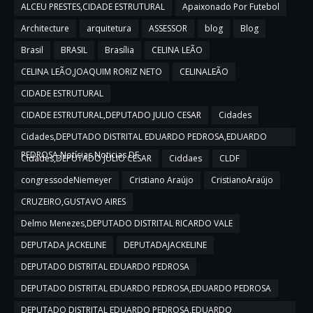
ALCEU PRESTES,CIDADE ESTRUTURAL
Apaixonado Por Futebol
Architecture
arquitetura
ASSESSOR
blog
Blog
Brasil
BRASIL
Brasília
CELINA LEÃO
CELINA LEÃO,JOAQUIM RORIZ NETO
CELINALEÃO
CIDADE ESTRUTURAL
CIDADE ESTRUTURAL,DEPUTADO JULIO CESAR
Cidades
Cidades,DEPUTADO DISTRITAL EDUARDO PEDROSA,EDUARDO
PEDROSA,Notícias,Noticias DF
Cidades,DEPUTADO JULIO CESAR
Ciddaes
CLDF
congressodeNiemeyer
Cristiano Araújo
CristianoAraújo
CRUZEIRO,GUSTAVO AIRES
Delmo Menezes,DEPUTADO DISTRITAL RICARDO VALE
DEPUTADA JACKELINE
DEPUTADAJACKELINE
DEPUTADO DISTRITAL EDUARDO PEDROSA
DEPUTADO DISTRITAL EDUARDO PEDROSA,EDUARDO PEDROSA
DEPUTADO DISTRITAL EDUARDO PEDROSA,EDUARDO