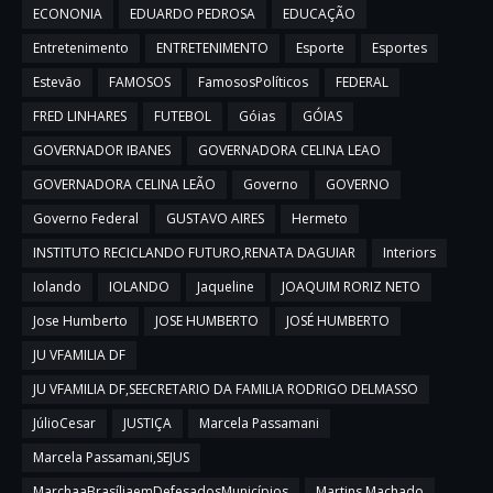
ECONONIA
EDUARDO PEDROSA
EDUCAÇÃO
Entretenimento
ENTRETENIMENTO
Esporte
Esportes
Estevão
FAMOSOS
FamososPolíticos
FEDERAL
FRED LINHARES
FUTEBOL
Góias
GÓIAS
GOVERNADOR IBANES
GOVERNADORA CELINA LEAO
GOVERNADORA CELINA LEÃO
Governo
GOVERNO
Governo Federal
GUSTAVO AIRES
Hermeto
INSTITUTO RECICLANDO FUTURO,RENATA DAGUIAR
Interiors
Iolando
IOLANDO
Jaqueline
JOAQUIM RORIZ NETO
Jose Humberto
JOSE HUMBERTO
JOSÉ HUMBERTO
JU VFAMILIA DF
JU VFAMILIA DF,SEECRETARIO DA FAMILIA RODRIGO DELMASSO
JúlioCesar
JUSTIÇA
Marcela Passamani
Marcela Passamani,SEJUS
MarchaaBrasíliaemDefesadosMunicípios
Martins Machado