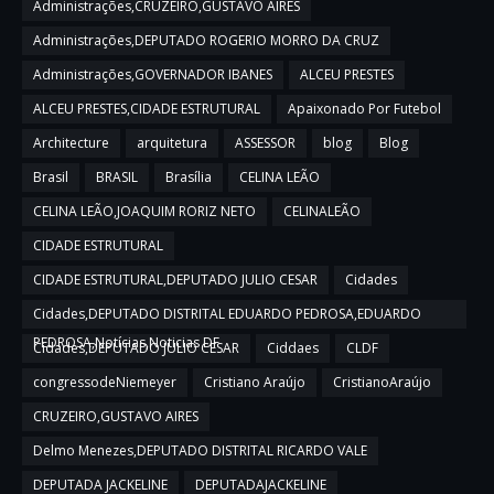
Administrações,CRUZEIRO,GUSTAVO AIRES
Administrações,DEPUTADO ROGERIO MORRO DA CRUZ
Administrações,GOVERNADOR IBANES
ALCEU PRESTES
ALCEU PRESTES,CIDADE ESTRUTURAL
Apaixonado Por Futebol
Architecture
arquitetura
ASSESSOR
blog
Blog
Brasil
BRASIL
Brasília
CELINA LEÃO
CELINA LEÃO,JOAQUIM RORIZ NETO
CELINALEÃO
CIDADE ESTRUTURAL
CIDADE ESTRUTURAL,DEPUTADO JULIO CESAR
Cidades
Cidades,DEPUTADO DISTRITAL EDUARDO PEDROSA,EDUARDO
PEDROSA,Notícias,Noticias DF
Cidades,DEPUTADO JULIO CESAR
Ciddaes
CLDF
congressodeNiemeyer
Cristiano Araújo
CristianoAraújo
CRUZEIRO,GUSTAVO AIRES
Delmo Menezes,DEPUTADO DISTRITAL RICARDO VALE
DEPUTADA JACKELINE
DEPUTADAJACKELINE