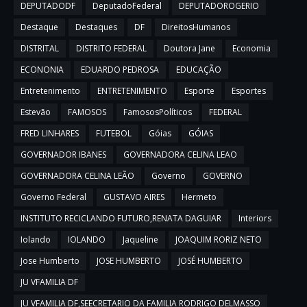
DEPUTADODF
DeputadoFederal
DEPUTADOROGERIO
Destaque
Destaques
DF
DireitosHumanos
DISTRITAL
DISTRITO FEDERAL
Doutora Jane
Economia
ECONONIA
EDUARDO PEDROSA
EDUCAÇÃO
Entretenimento
ENTRETENIMENTO
Esporte
Esportes
Estevão
FAMOSOS
FamososPolíticos
FEDERAL
FRED LINHARES
FUTEBOL
Góias
GÓIAS
GOVERNADOR IBANES
GOVERNADORA CELINA LEAO
GOVERNADORA CELINA LEÃO
Governo
GOVERNO
Governo Federal
GUSTAVO AIRES
Hermeto
INSTITUTO RECICLANDO FUTURO,RENATA DAGUIAR
Interiors
Iolando
IOLANDO
Jaqueline
JOAQUIM RORIZ NETO
Jose Humberto
JOSE HUMBERTO
JOSÉ HUMBERTO
JU VFAMILIA DF
JU VFAMILIA DF,SEECRETARIO DA FAMILIA RODRIGO DELMASSO