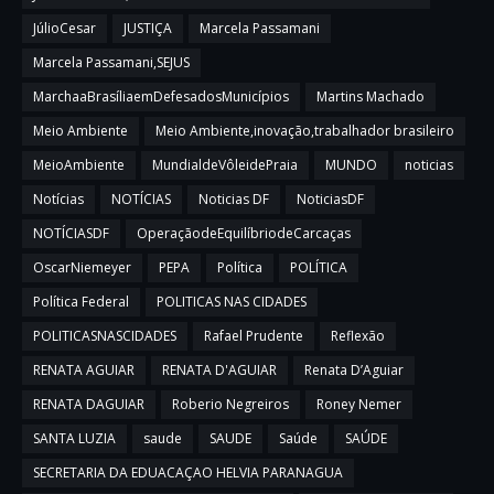
JúlioCesar
JUSTIÇA
Marcela Passamani
Marcela Passamani,SEJUS
MarchaaBrasíliaemDefesadosMunicípios
Martins Machado
Meio Ambiente
Meio Ambiente,inovação,trabalhador brasileiro
MeioAmbiente
MundialdeVôleidePraia
MUNDO
noticias
Notícias
NOTÍCIAS
Noticias DF
NoticiasDF
NOTÍCIASDF
OperaçãodeEquilíbriodeCarcaças
OscarNiemeyer
PEPA
Política
POLÍTICA
Política Federal
POLITICAS NAS CIDADES
POLITICASNASCIDADES
Rafael Prudente
Reflexão
RENATA AGUIAR
RENATA D'AGUIAR
Renata D’Aguiar
RENATA DAGUIAR
Roberio Negreiros
Roney Nemer
SANTA LUZIA
saude
SAUDE
Saúde
SAÚDE
SECRETARIA DA EDUACAÇAO HELVIA PARANAGUA