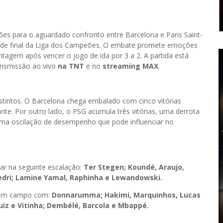
ões para o aguardado confronto entre Barcelona e Paris Saint-
tas de final da Liga dos Campeões. O embate promete emoções
tagem após vencer o jogo de ida por 3 a 2. A partida está
ransmissão ao vivo
na TNT
e no
streaming MAX
.
stintos. O Barcelona chega embalado com cinco vitórias
te. Por outro lado, o PSG acumula três vitórias, uma derrota
uma oscilação de desempenho que pode influenciar no
ar na seguinte escalação:
Ter Stegen; Koundé, Araujo,
Pedri; Lamine Yamal, Raphinha e Lewandowski.
r em campo com:
Donnarumma; Hakimi, Marquinhos, Lucas
iz e Vitinha; Dembélé, Barcola e Mbappé.