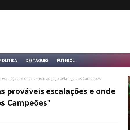
POLÍTICA
DESTAQUES
FUTEBOL
is escalações e onde assistir ao jogo pela Liga dos Campeões"
as prováveis escalações e onde
 dos Campeões"