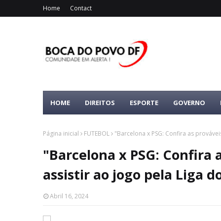
Home
Contact
HOME
DIREITOS
ESPORTE
GOVERNO
Página inicial
FUTEBOL
"Barcelona x PSG: Confira as prováve
"Barcelona x PSG: Confira 
assistir ao jogo pela Liga
Abril 16, 2024