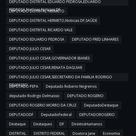
DEPUTADO DISTRITAL EDUARDO PEDROSA,EDUARDO
PEDROSA,Notícias,Noticias DF
DEPUTADO DISTRITAL HERMETO
DEPUTADO DISTRITAL HERMETO,Noticias DF,SAÚDE
DEPUTADO DISTRITAL RICARDO VALE
DEPUTADO EDUARDO PEDROSA
DEPUTADO FRED LINHARES
DEPUTADO JULIO CESAR
DEPUTADO JULIO CESAR,GOVERNADOR IBANES
DEPUTADO JULIO CESAR,RENATA DAGUIAR
DEPUTADO JULIO CESAR,SEECRETARIO DA FAMILIA RODRIGO
DELMASSO
DEPUTADO PEPA
Deputado Roberio Negreiros
deputado Rodrigo Delmasso
DEPUTADO ROGERIO
DEPUTADO ROGERIO MORRO DA CRUZ
DeputadoDestaque
DEPUTADODF
DeputadoFederal
DEPUTADOROGERIO
Destaque
Destaques
DF
DireitosHumanos
DISTRITAL
DISTRITO FEDERAL
Doutora Jane
Economia