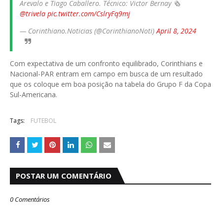
Arevalo e Tiago Caballero. Técnico: Victor Bernay 🗞️
@trivela
pic.twitter.com/CslryFq9mj
— Corinthiano.Noticias (@CorinthianoNoti)
April 8, 2024
Com expectativa de um confronto equilibrado, Corinthians e
Nacional-PAR entram em campo em busca de um resultado
que os coloque em boa posição na tabela do Grupo F da Copa
Sul-Americana.
Tags:
FUTEBOL
POSTAR UM COMENTÁRIO
0 Comentários