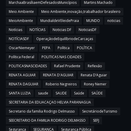
MarchaaBrasíliaemDefesadosMunicípios
Martins Machado
Meio Ambiente
Meio Ambiente,inovação,trabalhador brasileiro
MeioAmbiente
MundialdeVôleidePraia
MUNDO
noticias
Notícias
NOTÍCIAS
Noticias DF
NoticiasDF
NOTÍCIASDF
OperaçãodeEquilíbriodeCarcaças
OscarNiemeyer
PEPA
Política
POLÍTICA
Política Federal
POLITICAS NAS CIDADES
POLITICASNASCIDADES
Rafael Prudente
Reflexão
RENATA AGUIAR
RENATA D'AGUIAR
Renata D’Aguiar
RENATA DAGUIAR
Roberio Negreiros
Roney Nemer
SANTA LUZIA
saude
SAUDE
Saúde
SAÚDE
SECRETARIA DA EDUACAÇAO HELVIA PARANAGUA
Secretario da familia Rodrigo Delmasso
SecretáriodeTurismo
SEECRETARIO DA FAMILIA RODRIGO DELMASSO
SEFJ
Segurança
SEGURANÇA
Segurança Pública