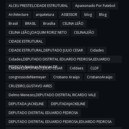
ALCEU PRESTES,CIDADE ESTRUTURAL
Apaixonado Por Futebol
Architecture
arquitetura
ASSESSOR
blog
Blog
Brasil
BRASIL
Brasília
CELINA LEÃO
CELINA LEÃO,JOAQUIM RORIZ NETO
CELINALEÃO
CIDADE ESTRUTURAL
CIDADE ESTRUTURAL,DEPUTADO JULIO CESAR
Cidades
Cidades,DEPUTADO DISTRITAL EDUARDO PEDROSA,EDUARDO
PEDROSA,Notícias,Noticias DF
Cidades,DEPUTADO JULIO CESAR
Ciddaes
CLDF
congressodeNiemeyer
Cristiano Araújo
CristianoAraújo
CRUZEIRO,GUSTAVO AIRES
Delmo Menezes,DEPUTADO DISTRITAL RICARDO VALE
DEPUTADA JACKELINE
DEPUTADAJACKELINE
DEPUTADO DISTRITAL EDUARDO PEDROSA
DEPUTADO DISTRITAL EDUARDO PEDROSA,EDUARDO PEDROSA