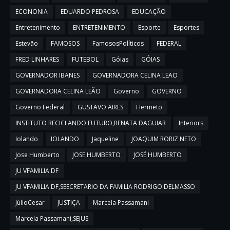
ECONONIA
EDUARDO PEDROSA
EDUCAÇÃO
Entretenimento
ENTRETENIMENTO
Esporte
Esportes
Estevão
FAMOSOS
FamososPolíticos
FEDERAL
FRED LINHARES
FUTEBOL
Góias
GÓIAS
GOVERNADOR IBANES
GOVERNADORA CELINA LEAO
GOVERNADORA CELINA LEÃO
Governo
GOVERNO
Governo Federal
GUSTAVO AIRES
Hermeto
INSTITUTO RECICLANDO FUTURO,RENATA DAGUIAR
Interiors
Iolando
IOLANDO
Jaqueline
JOAQUIM RORIZ NETO
Jose Humberto
JOSE HUMBERTO
JOSÉ HUMBERTO
JU VFAMILIA DF
JU VFAMILIA DF,SEECRETARIO DA FAMILIA RODRIGO DELMASSO
JúlioCesar
JUSTIÇA
Marcela Passamani
Marcela Passamani,SEJUS