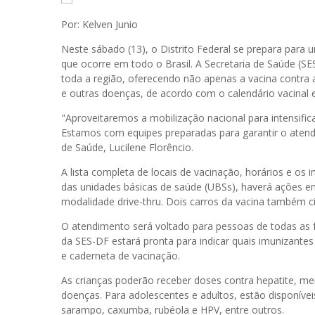
Por: Kelven Junio
Neste sábado (13), o Distrito Federal se prepara para 
que ocorre em todo o Brasil. A Secretaria de Saúde (S
toda a região, oferecendo não apenas a vacina contra
e outras doenças, de acordo com o calendário vacinal e 
"Aproveitaremos a mobilização nacional para intensifica
Estamos com equipes preparadas para garantir o atend
de Saúde, Lucilene Florêncio.
A lista completa de locais de vacinação, horários e os 
das unidades básicas de saúde (UBSs), haverá ações e
modalidade drive-thru. Dois carros da vacina também c
O atendimento será voltado para pessoas de todas as fa
da SES-DF estará pronta para indicar quais imunizan
e caderneta de vacinação.
As crianças poderão receber doses contra hepatite, me
doenças. Para adolescentes e adultos, estão disponíveis
sarampo, caxumba, rubéola e HPV, entre outros.