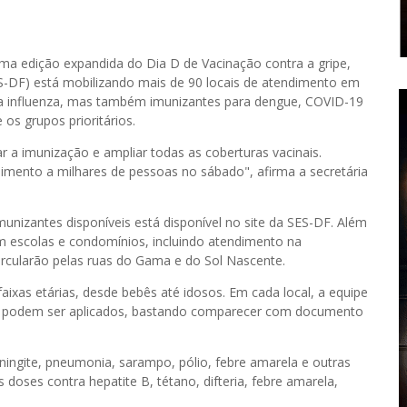
uma edição expandida do Dia D de Vacinação contra a gripe,
ES-DF) está mobilizando mais de 90 locais de atendimento em
 a influenza, mas também imunizantes para dengue, COVID-19
os grupos prioritários.
r a imunização e ampliar todas as coberturas vacinais.
imento a milhares de pessoas no sábado", afirma a secretária
imunizantes disponíveis está disponível no site da SES-DF. Além
m escolas e condomínios, incluindo atendimento na
ircularão pelas ruas do Gama e do Sol Nascente.
ixas etárias, desde bebês até idosos. Em cada local, a equipe
tes podem ser aplicados, bastando comparecer com documento
ningite, pneumonia, sarampo, pólio, febre amarela e outras
 doses contra hepatite B, tétano, difteria, febre amarela,