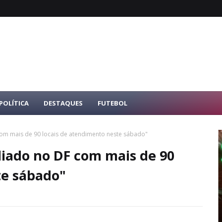
POLÍTICA
DESTAQUES
FUTEBOL
com mais de 90 locais de atendimento neste sábado"
liado no DF com mais de 90
te sábado"