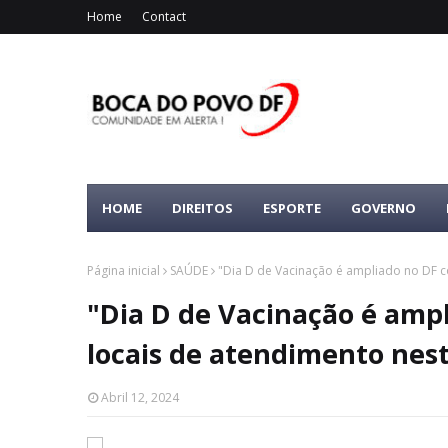
Home
Contact
HOME
DIREITOS
ESPORTE
GOVERNO
Página inicial
SAÚDE
"Dia D de Vacinação é ampliado no DF 
"Dia D de Vacinação é amp
locais de atendimento nes
Abril 12, 2024