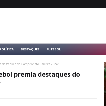
POLÍTICA
DESTAQUES
FUTEBOL
ia destaques do Campeonato Paulista 2024"
tebol premia destaques do
"