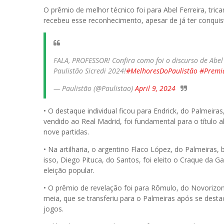
O prêmio de melhor técnico foi para Abel Ferreira, tric
recebeu esse reconhecimento, apesar de já ter conquis
FALA, PROFESSOR! Confira como foi o discurso de Abel 
Paulistão Sicredi 2024!
#MelhoresDoPaulistão
#Premi
— Paulistão (@Paulistao)
April 9, 2024
• O destaque individual ficou para Endrick, do Palmeira
vendido ao Real Madrid, foi fundamental para o título 
nove partidas.
• Na artilharia, o argentino Flaco López, do Palmeiras
isso, Diego Pituca, do Santos, foi eleito o Craque da
eleição popular.
• O prêmio de revelação foi para Rômulo, do Novorizon
meia, que se transferiu para o Palmeiras após se desta
jogos.