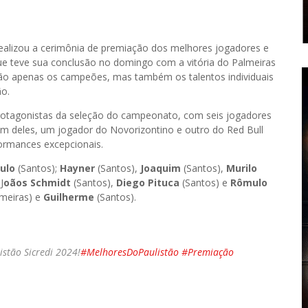
realizou a cerimônia de premiação dos melhores jogadores e
ue teve sua conclusão no domingo com a vitória do Palmeiras
 não apenas os campeões, mas também os talentos individuais
ão.
s protagonistas da seleção do campeonato, com seis jogadores
Além deles, um jogador do Novorizontino e outro do Red Bull
ormances excepcionais.
ulo
(Santos);
Hayner
(Santos),
Joaquim
(Santos),
Murilo
J
oãos Schmidt
(Santos),
Diego Pituca
(Santos) e
Rômulo
meiras) e
Guilherme
(Santos).
listão Sicredi 2024!
#MelhoresDoPaulistão
#Premiação