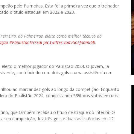
ampeão pelo Palmeiras. Esta foi a primeira vez que o treinador
tado o título estadual em 2022 e 2023.
Ferreira, do Palmeiras, eleito como melhor técnico do
ação
#PaulistãoSicredi
pic.twitter.com/SoFJdamI6b
s, eleito o melhor jogador do Paulistão 2024. O jovem, já
alviverde, contribuindo com dois gols e uma assistência em
, brilhou ao marcar dez gols ao longo da competição. Enquanto
 Galera do Paulistão 2024, conquistando 53% dos votos em uma
tino, que também recebeu o título de Craque do Interior. O
car na competição, fez três gols e duas assistências em 12