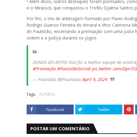
• Além disso, outros destaques foram premiados, como
e o Mirassol, que conquistou o Troféu Djalma Santos p
Por fim, o trio de arbitragem formado por Flavio Rodr
Rodrigo Guarizo Ferreira do Amaral e Vitor Carmona M
do Paulistão, encerrando a premiação com uma justa h
ordem e a justiça durante os jogos.
DONOS DO APITO! Esta foi a melhor equipe de arbitra
#Premiação
#PaulistãoSicredi
pic.twitter.com/ZqxrSY
— Paulistão (@Paulistao)
April 9, 2024
Tags:
FUTEBOL
Facebook
Twitter
POSTAR UM COMENTÁRIO