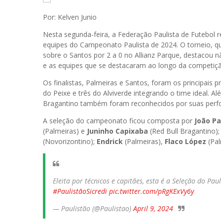
Por: Kelven Junio
Nesta segunda-feira, a Federação Paulista de Futebol 
equipes do Campeonato Paulista de 2024. O torneio, q
sobre o Santos por 2 a 0 no Allianz Parque, destacou
e as equipes que se destacaram ao longo da competiç
Os finalistas, Palmeiras e Santos, foram os principai
do Peixe e três do Alviverde integrando o time ideal. 
Bragantino também foram reconhecidos por suas perf
A seleção do campeonato ficou composta por
João Pa
(Palmeiras) e
Juninho Capixaba
(Red Bull Bragantino); 
(Novorizontino);
Endrick
(Palmeiras),
Flaco López
(Pal
Eleita por técnicos e capitães, esta é a Seleção do Pau
#PaulistãoSicredi
pic.twitter.com/pRgKExVy6y
— Paulistão (@Paulistao)
April 9, 2024