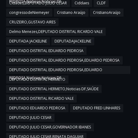
PEDROSA,Notícias,Noticias DF
Cidades,DEPUTADO JULIO CESAR
Ciddaes
CLDF
congressodeNiemeyer
Cristiano Araújo
CristianoAraújo
CRUZEIRO,GUSTAVO AIRES
Delmo Menezes,DEPUTADO DISTRITAL RICARDO VALE
DEPUTADA JACKELINE
DEPUTADAJACKELINE
DEPUTADO DISTRITAL EDUARDO PEDROSA
DEPUTADO DISTRITAL EDUARDO PEDROSA,EDUARDO PEDROSA
DEPUTADO DISTRITAL EDUARDO PEDROSA,EDUARDO
PEDROSA,Notícias,Noticias DF
DEPUTADO DISTRITAL HERMETO
DEPUTADO DISTRITAL HERMETO,Noticias DF,SAÚDE
DEPUTADO DISTRITAL RICARDO VALE
DEPUTADO EDUARDO PEDROSA
DEPUTADO FRED LINHARES
DEPUTADO JULIO CESAR
DEPUTADO JULIO CESAR,GOVERNADOR IBANES
DEPUTADO JULIO CESAR,RENATA DAGUIAR