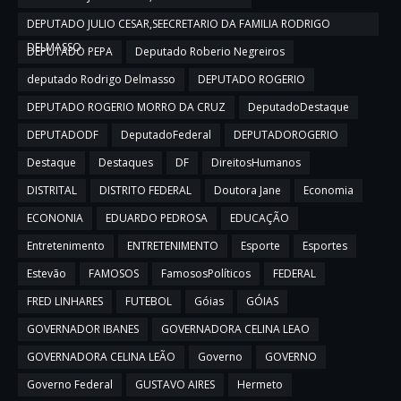
DEPUTADO JULIO CESAR,SEECRETARIO DA FAMILIA RODRIGO
DELMASSO
DEPUTADO PEPA
Deputado Roberio Negreiros
deputado Rodrigo Delmasso
DEPUTADO ROGERIO
DEPUTADO ROGERIO MORRO DA CRUZ
DeputadoDestaque
DEPUTADODF
DeputadoFederal
DEPUTADOROGERIO
Destaque
Destaques
DF
DireitosHumanos
DISTRITAL
DISTRITO FEDERAL
Doutora Jane
Economia
ECONONIA
EDUARDO PEDROSA
EDUCAÇÃO
Entretenimento
ENTRETENIMENTO
Esporte
Esportes
Estevão
FAMOSOS
FamososPolíticos
FEDERAL
FRED LINHARES
FUTEBOL
Góias
GÓIAS
GOVERNADOR IBANES
GOVERNADORA CELINA LEAO
GOVERNADORA CELINA LEÃO
Governo
GOVERNO
Governo Federal
GUSTAVO AIRES
Hermeto