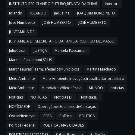
INSTITUTO RECICLANDO FUTURO,RENATA DAGUIAR
Interiors
Iolando
IOLANDO
Jaqueline
JOAQUIM RORIZ NETO
Jose Humberto
JOSE HUMBERTO
JOSÉ HUMBERTO
JU VFAMILIA DF
JU VFAMILIA DF,SEECRETARIO DA FAMILIA RODRIGO DELMASSO
JúlioCesar
JUSTIÇA
Marcela Passamani
Marcela Passamani,SEJUS
MarchaaBrasíliaemDefesadosMunicípios
Martins Machado
Meio Ambiente
Meio Ambiente,inovação,trabalhador brasileiro
MeioAmbiente
MundialdeVôleidePraia
MUNDO
noticias
Notícias
NOTÍCIAS
Noticias DF
NoticiasDF
NOTÍCIASDF
OperaçãodeEquilíbriodeCarcaças
OscarNiemeyer
PEPA
Política
POLÍTICA
Política Federal
POLITICAS NAS CIDADES
POLITICASNASCIDADES
Rafael Prudente
Reflexão