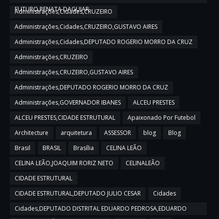
FUTURO,RENATA DAGUIAR
Administrações,Cidades,CRUZEIRO
Administrações,Cidades,CRUZEIRO,GUSTAVO AIRES
Administrações,Cidades,DEPUTADO ROGERIO MORRO DA CRUZ
Administrações,CRUZEIRO
Administrações,CRUZEIRO,GUSTAVO AIRES
Administrações,DEPUTADO ROGERIO MORRO DA CRUZ
Administrações,GOVERNADOR IBANES
ALCEU PRESTES
ALCEU PRESTES,CIDADE ESTRUTURAL
Apaixonado Por Futebol
Architecture
arquitetura
ASSESSOR
blog
Blog
Brasil
BRASIL
Brasília
CELINA LEÃO
CELINA LEÃO,JOAQUIM RORIZ NETO
CELINALEÃO
CIDADE ESTRUTURAL
CIDADE ESTRUTURAL,DEPUTADO JULIO CESAR
Cidades
Cidades,DEPUTADO DISTRITAL EDUARDO PEDROSA,EDUARDO