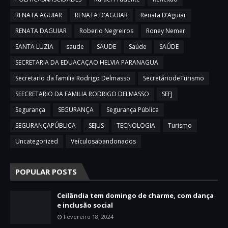
RENATA AGUIAR
RENATA D'AGUIAR
Renata D’Aguiar
RENATA DAGUIAR
Roberio Negreiros
Roney Nemer
SANTA LUZIA
saude
SAUDE
Saúde
SAÚDE
SECRETARIA DA EDUACAÇAO HELVIA PARANAGUA
Secretario da familia Rodrigo Delmasso
SecretáriodeTurismo
SEECRETARIO DA FAMILIA RODRIGO DELMASSO
SEFJ
Segurança
SEGURANÇA
Segurança Pública
SEGURANÇAPÚBLICA
SEJUS
TECNOLOGIA
Turismo
Uncategorized
Veículosabandonados
POPULAR POSTS
Ceilândia tem domingo de charme, com dança
e inclusão social
Fevereiro 18, 2024