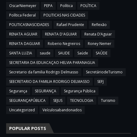
OscarNiemeyer
PEPA
Política
POLÍTICA
Política Federal
POLITICAS NAS CIDADES
POLITICASNASCIDADES
Rafael Prudente
Reflexão
RENATA AGUIAR
RENATA D'AGUIAR
Renata D’Aguiar
RENATA DAGUIAR
Roberio Negreiros
Roney Nemer
SANTA LUZIA
saude
SAUDE
Saúde
SAÚDE
SECRETARIA DA EDUACAÇAO HELVIA PARANAGUA
Secretario da familia Rodrigo Delmasso
SecretáriodeTurismo
SEECRETARIO DA FAMILIA RODRIGO DELMASSO
SEFJ
Segurança
SEGURANÇA
Segurança Pública
SEGURANÇAPÚBLICA
SEJUS
TECNOLOGIA
Turismo
Uncategorized
Veículosabandonados
POPULAR POSTS