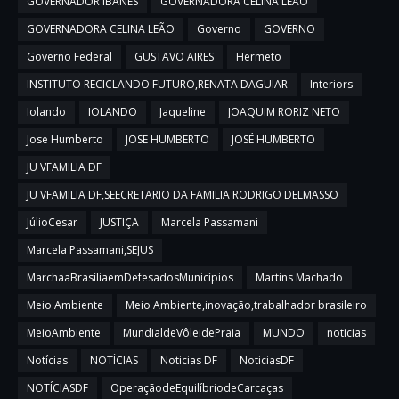
GOVERNADOR IBANES
GOVERNADORA CELINA LEAO
GOVERNADORA CELINA LEÃO
Governo
GOVERNO
Governo Federal
GUSTAVO AIRES
Hermeto
INSTITUTO RECICLANDO FUTURO,RENATA DAGUIAR
Interiors
Iolando
IOLANDO
Jaqueline
JOAQUIM RORIZ NETO
Jose Humberto
JOSE HUMBERTO
JOSÉ HUMBERTO
JU VFAMILIA DF
JU VFAMILIA DF,SEECRETARIO DA FAMILIA RODRIGO DELMASSO
JúlioCesar
JUSTIÇA
Marcela Passamani
Marcela Passamani,SEJUS
MarchaaBrasíliaemDefesadosMunicípios
Martins Machado
Meio Ambiente
Meio Ambiente,inovação,trabalhador brasileiro
MeioAmbiente
MundialdeVôleidePraia
MUNDO
noticias
Notícias
NOTÍCIAS
Noticias DF
NoticiasDF
NOTÍCIASDF
OperaçãodeEquilíbriodeCarcaças