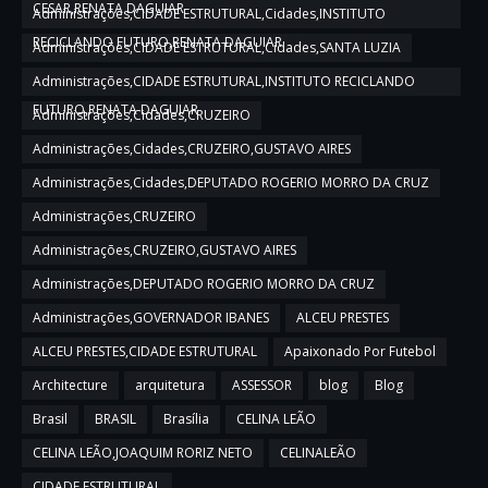
CESAR,RENATA DAGUIAR
Administrações,CIDADE ESTRUTURAL,Cidades,INSTITUTO
RECICLANDO FUTURO,RENATA DAGUIAR
Administrações,CIDADE ESTRUTURAL,Cidades,SANTA LUZIA
Administrações,CIDADE ESTRUTURAL,INSTITUTO RECICLANDO
FUTURO,RENATA DAGUIAR
Administrações,Cidades,CRUZEIRO
Administrações,Cidades,CRUZEIRO,GUSTAVO AIRES
Administrações,Cidades,DEPUTADO ROGERIO MORRO DA CRUZ
Administrações,CRUZEIRO
Administrações,CRUZEIRO,GUSTAVO AIRES
Administrações,DEPUTADO ROGERIO MORRO DA CRUZ
Administrações,GOVERNADOR IBANES
ALCEU PRESTES
ALCEU PRESTES,CIDADE ESTRUTURAL
Apaixonado Por Futebol
Architecture
arquitetura
ASSESSOR
blog
Blog
Brasil
BRASIL
Brasília
CELINA LEÃO
CELINA LEÃO,JOAQUIM RORIZ NETO
CELINALEÃO
CIDADE ESTRUTURAL