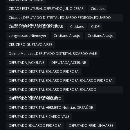
CIDADE ESTRUTURAL,DEPUTADO JULIO CESAR
Cidades
Cidades,DEPUTADO DISTRITAL EDUARDO PEDROSA,EDUARDO
PEDROSA,Notícias,Noticias DF
Cidades,DEPUTADO JULIO CESAR
Ciddaes
CLDF
congressodeNiemeyer
Cristiano Araújo
CristianoAraújo
CRUZEIRO,GUSTAVO AIRES
Delmo Menezes,DEPUTADO DISTRITAL RICARDO VALE
DEPUTADA JACKELINE
DEPUTADAJACKELINE
DEPUTADO DISTRITAL EDUARDO PEDROSA
DEPUTADO DISTRITAL EDUARDO PEDROSA,EDUARDO PEDROSA
DEPUTADO DISTRITAL EDUARDO PEDROSA,EDUARDO
PEDROSA,Notícias,Noticias DF
DEPUTADO DISTRITAL HERMETO
DEPUTADO DISTRITAL HERMETO,Noticias DF,SAÚDE
DEPUTADO DISTRITAL RICARDO VALE
DEPUTADO EDUARDO PEDROSA
DEPUTADO FRED LINHARES