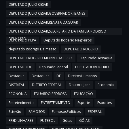
DEPUTADO JULIO CESAR
DEPUTADO JULIO CESAR,GOVERNADOR IBANES
DEPUTADO JULIO CESAR,RENATA DAGUIAR
DEPUTADO JULIO CESAR,SEECRETARIO DA FAMILIA RODRIGO
DELMASSO
DEPUTADO PEPA
Deputado Roberio Negreiros
deputado Rodrigo Delmasso
DEPUTADO ROGERIO
DEPUTADO ROGERIO MORRO DA CRUZ
DeputadoDestaque
DEPUTADODF
DeputadoFederal
DEPUTADOROGERIO
Destaque
Destaques
DF
DireitosHumanos
DISTRITAL
DISTRITO FEDERAL
Doutora Jane
Economia
ECONONIA
EDUARDO PEDROSA
EDUCAÇÃO
Entretenimento
ENTRETENIMENTO
Esporte
Esportes
Estevão
FAMOSOS
FamososPolíticos
FEDERAL
FRED LINHARES
FUTEBOL
Góias
GÓIAS