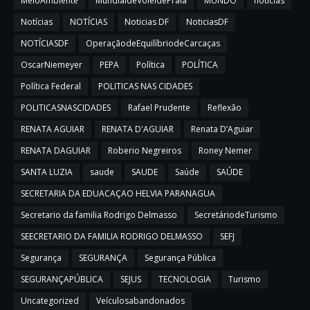
MeioAmbiente
MundialdeVôleidePraia
MUNDO
noticias
Notícias
NOTÍCIAS
Noticias DF
NoticiasDF
NOTÍCIASDF
OperaçãodeEquilíbriodeCarcaças
OscarNiemeyer
PEPA
Política
POLÍTICA
Política Federal
POLITICAS NAS CIDADES
POLITICASNASCIDADES
Rafael Prudente
Reflexão
RENATA AGUIAR
RENATA D'AGUIAR
Renata D’Aguiar
RENATA DAGUIAR
Roberio Negreiros
Roney Nemer
SANTA LUZIA
saude
SAUDE
Saúde
SAÚDE
SECRETARIA DA EDUACAÇAO HELVIA PARANAGUA
Secretario da familia Rodrigo Delmasso
SecretáriodeTurismo
SEECRETARIO DA FAMILIA RODRIGO DELMASSO
SEFJ
Segurança
SEGURANÇA
Segurança Pública
SEGURANÇAPÚBLICA
SEJUS
TECNOLOGIA
Turismo
Uncategorized
Veículosabandonados