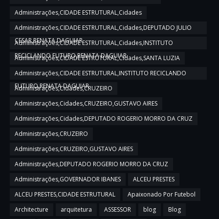
Administrações,CIDADE ESTRUTURAL,Cidades
Administrações,CIDADE ESTRUTURAL,Cidades,DEPUTADO JULIO
CESAR,RENATA DAGUIAR
Administrações,CIDADE ESTRUTURAL,Cidades,INSTITUTO
RECICLANDO FUTURO,RENATA DAGUIAR
Administrações,CIDADE ESTRUTURAL,Cidades,SANTA LUZIA
Administrações,CIDADE ESTRUTURAL,INSTITUTO RECICLANDO
FUTURO,RENATA DAGUIAR
Administrações,Cidades,CRUZEIRO
Administrações,Cidades,CRUZEIRO,GUSTAVO AIRES
Administrações,Cidades,DEPUTADO ROGERIO MORRO DA CRUZ
Administrações,CRUZEIRO
Administrações,CRUZEIRO,GUSTAVO AIRES
Administrações,DEPUTADO ROGERIO MORRO DA CRUZ
Administrações,GOVERNADOR IBANES
ALCEU PRESTES
ALCEU PRESTES,CIDADE ESTRUTURAL
Apaixonado Por Futebol
Architecture
arquitetura
ASSESSOR
blog
Blog