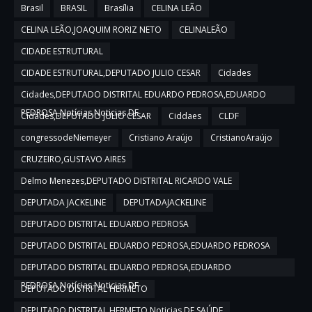
Brasil
BRASIL
Brasília
CELINA LEÃO
CELINA LEÃO,JOAQUIM RORIZ NETO
CELINALEÃO
CIDADE ESTRUTURAL
CIDADE ESTRUTURAL,DEPUTADO JULIO CESAR
Cidades
Cidades,DEPUTADO DISTRITAL EDUARDO PEDROSA,EDUARDO
PEDROSA,Notícias,Noticias DF
Cidades,DEPUTADO JULIO CESAR
Ciddaes
CLDF
congressodeNiemeyer
Cristiano Araújo
CristianoAraújo
CRUZEIRO,GUSTAVO AIRES
Delmo Menezes,DEPUTADO DISTRITAL RICARDO VALE
DEPUTADA JACKELINE
DEPUTADAJACKELINE
DEPUTADO DISTRITAL EDUARDO PEDROSA
DEPUTADO DISTRITAL EDUARDO PEDROSA,EDUARDO PEDROSA
DEPUTADO DISTRITAL EDUARDO PEDROSA,EDUARDO
PEDROSA,Notícias,Noticias DF
DEPUTADO DISTRITAL HERMETO
DEPUTADO DISTRITAL HERMETO,Noticias DF,SAÚDE