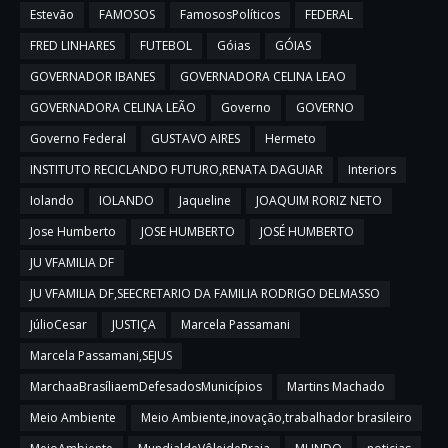
Estevão
FAMOSOS
FamososPolíticos
FEDERAL
FRED LINHARES
FUTEBOL
Góias
GÓIAS
GOVERNADOR IBANES
GOVERNADORA CELINA LEAO
GOVERNADORA CELINA LEÃO
Governo
GOVERNO
Governo Federal
GUSTAVO AIRES
Hermeto
INSTITUTO RECICLANDO FUTURO,RENATA DAGUIAR
Interiors
Iolando
IOLANDO
Jaqueline
JOAQUIM RORIZ NETO
Jose Humberto
JOSE HUMBERTO
JOSÉ HUMBERTO
JU VFAMILIA DF
JU VFAMILIA DF,SEECRETARIO DA FAMILIA RODRIGO DELMASSO
JúlioCesar
JUSTIÇA
Marcela Passamani
Marcela Passamani,SEJUS
MarchaaBrasíliaemDefesadosMunicípios
Martins Machado
Meio Ambiente
Meio Ambiente,inovação,trabalhador brasileiro