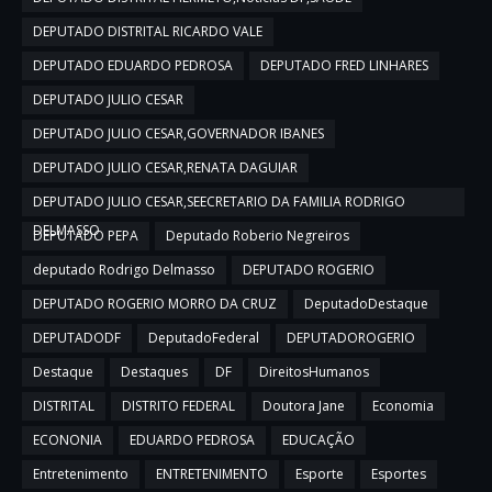
DEPUTADO DISTRITAL RICARDO VALE
DEPUTADO EDUARDO PEDROSA
DEPUTADO FRED LINHARES
DEPUTADO JULIO CESAR
DEPUTADO JULIO CESAR,GOVERNADOR IBANES
DEPUTADO JULIO CESAR,RENATA DAGUIAR
DEPUTADO JULIO CESAR,SEECRETARIO DA FAMILIA RODRIGO
DELMASSO
DEPUTADO PEPA
Deputado Roberio Negreiros
deputado Rodrigo Delmasso
DEPUTADO ROGERIO
DEPUTADO ROGERIO MORRO DA CRUZ
DeputadoDestaque
DEPUTADODF
DeputadoFederal
DEPUTADOROGERIO
Destaque
Destaques
DF
DireitosHumanos
DISTRITAL
DISTRITO FEDERAL
Doutora Jane
Economia
ECONONIA
EDUARDO PEDROSA
EDUCAÇÃO
Entretenimento
ENTRETENIMENTO
Esporte
Esportes