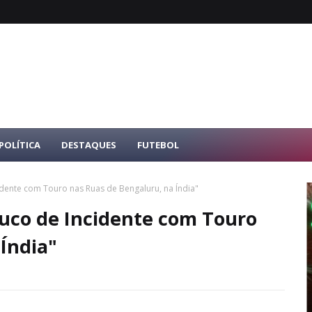
POLÍTICA
DESTAQUES
FUTEBOL
dente com Touro nas Ruas de Bengaluru, na Índia"
uco de Incidente com Touro
Índia"