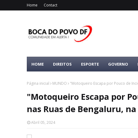
Home
Contact
HOME
DIREITOS
ESPORTE
GOVERNO
Página inicial
MUNDO
"Motoqueiro Escapa por Pouco de Inci
"Motoqueiro Escapa por Po
nas Ruas de Bengaluru, na 
Abril 05, 2024