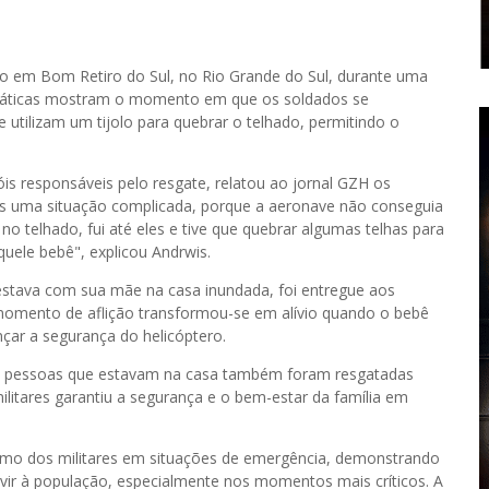
to em Bom Retiro do Sul, no Rio Grande do Sul, durante uma
amáticas mostram o momento em que os soldados se
utilizam um tijolo para quebrar o telhado, permitindo o
s responsáveis pelo resgate, relatou ao jornal GZH os
os uma situação complicada, porque a aeronave não conseguia
 no telhado, fui até eles e tive que quebrar algumas telhas para
quele bebê", explicou Andrwis.
estava com sua mãe na casa inundada, foi entregue aos
 momento de aflição transformou-se em alívio quando o bebê
ar a segurança do helicóptero.
as pessoas que estavam na casa também foram resgatadas
ilitares garantiu a segurança e o bem-estar da família em
lismo dos militares em situações de emergência, demonstrando
ir à população, especialmente nos momentos mais críticos. A