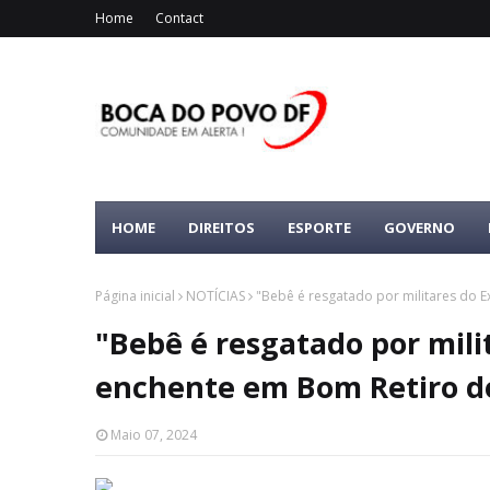
Home
Contact
HOME
DIREITOS
ESPORTE
GOVERNO
Página inicial
NOTÍCIAS
"Bebê é resgatado por militares do E
"Bebê é resgatado por mili
enchente em Bom Retiro do
Maio 07, 2024