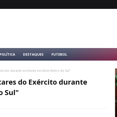
POLÍTICA
DESTAQUES
FUTEBOL
xército durante enchente em Bom Retiro do Sul"
tares do Exército durante
 Sul"