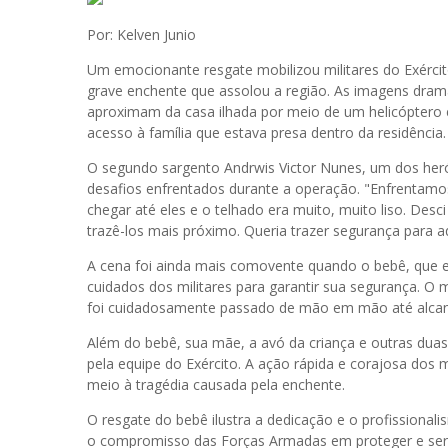
Por: Kelven Junio
Um emocionante resgate mobilizou militares do Exérci
grave enchente que assolou a região. As imagens dr
aproximam da casa ilhada por meio de um helicóptero e 
acesso à família que estava presa dentro da residência.
O segundo sargento Andrwis Victor Nunes, um dos herói
desafios enfrentados durante a operação. "Enfrentam
chegar até eles e o telhado era muito, muito liso. Desci
trazê-los mais próximo. Queria trazer segurança para a
A cena foi ainda mais comovente quando o bebê, que 
cuidados dos militares para garantir sua segurança. O
foi cuidadosamente passado de mão em mão até alcanç
Além do bebê, sua mãe, a avó da criança e outras du
pela equipe do Exército. A ação rápida e corajosa dos m
meio à tragédia causada pela enchente.
O resgate do bebê ilustra a dedicação e o profissiona
o compromisso das Forças Armadas em proteger e serv