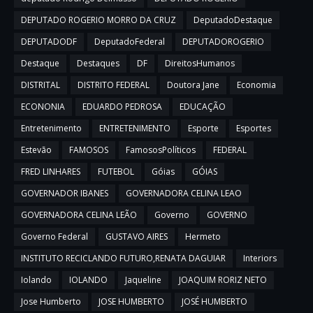
DEPUTADO ROGERIO MORRO DA CRUZ
DeputadoDestaque
DEPUTADODF
DeputadoFederal
DEPUTADOROGERIO
Destaque
Destaques
DF
DireitosHumanos
DISTRITAL
DISTRITO FEDERAL
Doutora Jane
Economia
ECONONIA
EDUARDO PEDROSA
EDUCAÇÃO
Entretenimento
ENTRETENIMENTO
Esporte
Esportes
Estevão
FAMOSOS
FamososPolíticos
FEDERAL
FRED LINHARES
FUTEBOL
Góias
GÓIAS
GOVERNADOR IBANES
GOVERNADORA CELINA LEAO
GOVERNADORA CELINA LEÃO
Governo
GOVERNO
Governo Federal
GUSTAVO AIRES
Hermeto
INSTITUTO RECICLANDO FUTURO,RENATA DAGUIAR
Interiors
Iolando
IOLANDO
Jaqueline
JOAQUIM RORIZ NETO
Jose Humberto
JOSE HUMBERTO
JOSÉ HUMBERTO