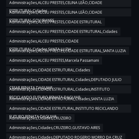
Administrações,ALCEU PRESTES,CELINA LEÃO,CIDADE
ESTRUTURAL,Cidades
Administrações,ALCEU PRESTES,CELINA LEÃO,CIDADE
ESTRUTURAL,GOV IBANES
Administrações,ALCEU PRESTES,CIDADE ESTRUTURAL
Administrações,ALCEU PRESTES,CIDADE ESTRUTURAL,Cidades
Administrações,ALCEU PRESTES,CIDADE
ESTRUTURAL,Cidades,SANTA LUZIA
Administrações,ALCEU PRESTES,CIDADE ESTRUTURAL,SANTA LUZIA
Administrações,ALCEU PRESTES,Marcela Passamani
Administrações,CIDADE ESTRUTURAL,Cidades
Administrações,CIDADE ESTRUTURAL,Cidades,DEPUTADO JULIO
CESAR,RENATA DAGUIAR
Administrações,CIDADE ESTRUTURAL,Cidades,INSTITUTO
RECICLANDO FUTURO,RENATA DAGUIAR
Administrações,CIDADE ESTRUTURAL,Cidades,SANTA LUZIA
Administrações,CIDADE ESTRUTURAL,INSTITUTO RECICLANDO
FUTURO,RENATA DAGUIAR
Administrações,Cidades,CRUZEIRO
Administrações,Cidades,CRUZEIRO,GUSTAVO AIRES
Administrações,Cidades,DEPUTADO ROGERIO MORRO DA CRUZ