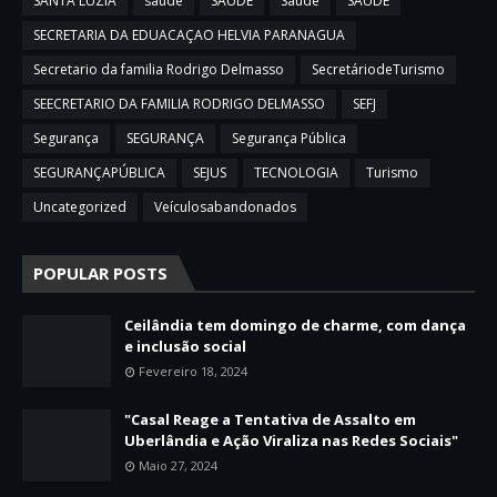
SANTA LUZIA
saude
SAUDE
Saúde
SAÚDE
SECRETARIA DA EDUACAÇAO HELVIA PARANAGUA
Secretario da familia Rodrigo Delmasso
SecretáriodeTurismo
SEECRETARIO DA FAMILIA RODRIGO DELMASSO
SEFJ
Segurança
SEGURANÇA
Segurança Pública
SEGURANÇAPÚBLICA
SEJUS
TECNOLOGIA
Turismo
Uncategorized
Veículosabandonados
POPULAR POSTS
Ceilândia tem domingo de charme, com dança
e inclusão social
Fevereiro 18, 2024
"Casal Reage a Tentativa de Assalto em
Uberlândia e Ação Viraliza nas Redes Sociais"
Maio 27, 2024