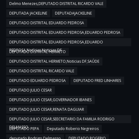
Delmo Menezes,DEPUTADO DISTRITAL RICARDO VALE
DEPUTADA JACKELINE
DEPUTADAJACKELINE
DEPUTADO DISTRITAL EDUARDO PEDROSA
DEPUTADO DISTRITAL EDUARDO PEDROSA,EDUARDO PEDROSA
DEPUTADO DISTRITAL EDUARDO PEDROSA,EDUARDO
PEDROSA,Notícias,Noticias DF
DEPUTADO DISTRITAL HERMETO
DEPUTADO DISTRITAL HERMETO,Noticias DF,SAÚDE
DEPUTADO DISTRITAL RICARDO VALE
DEPUTADO EDUARDO PEDROSA
DEPUTADO FRED LINHARES
DEPUTADO JULIO CESAR
DEPUTADO JULIO CESAR,GOVERNADOR IBANES
DEPUTADO JULIO CESAR,RENATA DAGUIAR
DEPUTADO JULIO CESAR,SEECRETARIO DA FAMILIA RODRIGO
DELMASSO
DEPUTADO PEPA
Deputado Roberio Negreiros
deputado Rodrigo Delmasso
DEPUTADO ROGERIO