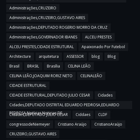
Administrações,CRUZEIRO
Administrações,CRUZEIRO,GUSTAVO AIRES
Administrações,DEPUTADO ROGERIO MORRO DA CRUZ
Administrações,GOVERNADOR IBANES
ALCEU PRESTES
ALCEU PRESTES,CIDADE ESTRUTURAL
Apaixonado Por Futebol
Architecture
arquitetura
ASSESSOR
blog
Blog
Brasil
BRASIL
Brasília
CELINA LEÃO
CELINA LEÃO,JOAQUIM RORIZ NETO
CELINALEÃO
CIDADE ESTRUTURAL
CIDADE ESTRUTURAL,DEPUTADO JULIO CESAR
Cidades
Cidades,DEPUTADO DISTRITAL EDUARDO PEDROSA,EDUARDO
PEDROSA,Notícias,Noticias DF
Cidades,DEPUTADO JULIO CESAR
Ciddaes
CLDF
congressodeNiemeyer
Cristiano Araújo
CristianoAraújo
CRUZEIRO,GUSTAVO AIRES