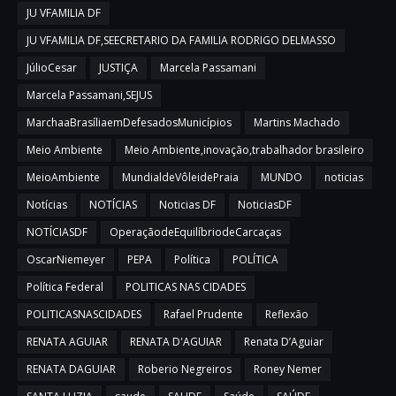
JU VFAMILIA DF
JU VFAMILIA DF,SEECRETARIO DA FAMILIA RODRIGO DELMASSO
JúlioCesar
JUSTIÇA
Marcela Passamani
Marcela Passamani,SEJUS
MarchaaBrasíliaemDefesadosMunicípios
Martins Machado
Meio Ambiente
Meio Ambiente,inovação,trabalhador brasileiro
MeioAmbiente
MundialdeVôleidePraia
MUNDO
noticias
Notícias
NOTÍCIAS
Noticias DF
NoticiasDF
NOTÍCIASDF
OperaçãodeEquilíbriodeCarcaças
OscarNiemeyer
PEPA
Política
POLÍTICA
Política Federal
POLITICAS NAS CIDADES
POLITICASNASCIDADES
Rafael Prudente
Reflexão
RENATA AGUIAR
RENATA D'AGUIAR
Renata D’Aguiar
RENATA DAGUIAR
Roberio Negreiros
Roney Nemer