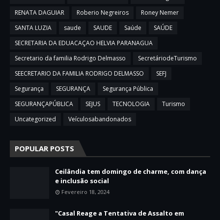
RENATA DAGUIAR
Roberio Negreiros
Roney Nemer
SANTA LUZIA
saude
SAUDE
Saúde
SAÚDE
SECRETARIA DA EDUACAÇAO HELVIA PARANAGUA
Secretario da familia Rodrigo Delmasso
SecretáriodeTurismo
SEECRETARIO DA FAMILIA RODRIGO DELMASSO
SEFJ
Segurança
SEGURANÇA
Segurança Pública
SEGURANÇAPÚBLICA
SEJUS
TECNOLOGIA
Turismo
Uncategorized
Veículosabandonados
POPULAR POSTS
Ceilândia tem domingo de charme, com dança
e inclusão social
Fevereiro 18, 2024
"Casal Reage a Tentativa de Assalto em