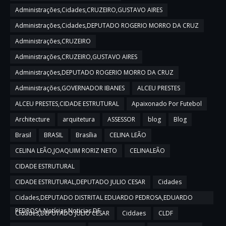
Administrações,Cidades,CRUZEIRO,GUSTAVO AIRES
Administrações,Cidades,DEPUTADO ROGERIO MORRO DA CRUZ
Administrações,CRUZEIRO
Administrações,CRUZEIRO,GUSTAVO AIRES
Administrações,DEPUTADO ROGERIO MORRO DA CRUZ
Administrações,GOVERNADOR IBANES
ALCEU PRESTES
ALCEU PRESTES,CIDADE ESTRUTURAL
Apaixonado Por Futebol
Architecture
arquitetura
ASSESSOR
blog
Blog
Brasil
BRASIL
Brasília
CELINA LEÃO
CELINA LEÃO,JOAQUIM RORIZ NETO
CELINALEÃO
CIDADE ESTRUTURAL
CIDADE ESTRUTURAL,DEPUTADO JULIO CESAR
Cidades
Cidades,DEPUTADO DISTRITAL EDUARDO PEDROSA,EDUARDO
PEDROSA,Notícias,Noticias DF
Cidades,DEPUTADO JULIO CESAR
Ciddaes
CLDF