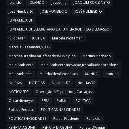
Iolando
IOLANDO
Jaqueline
JOAQUIM RORIZ NETO
Jose Humberto
JOSE HUMBERTO
JOSÉ HUMBERTO
JU VFAMILIA DF
JU VFAMILIA DF,SEECRETARIO DA FAMILIA RODRIGO DELMASSO
JúlioCesar
JUSTIÇA
Marcela Passamani
Marcela Passamani,SEJUS
MarchaaBrasíliaemDefesadosMunicípios
Martins Machado
Meio Ambiente
Meio Ambiente,inovação,trabalhador brasileiro
MeioAmbiente
MundialdeVôleidePraia
MUNDO
noticias
Notícias
NOTÍCIAS
Noticias DF
NoticiasDF
NOTÍCIASDF
OperaçãodeEquilíbriodeCarcaças
OscarNiemeyer
PEPA
Política
POLÍTICA
Política Federal
POLITICAS NAS CIDADES
POLITICASNASCIDADES
Rafael Prudente
Reflexão
RENATA AGUIAR
RENATA D'AGUIAR
Renata D’Aguiar