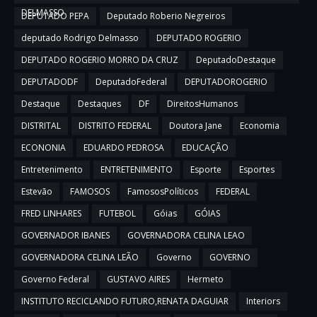
DELMASSO
DEPUTADO PEPA
Deputado Roberio Negreiros
deputado Rodrigo Delmasso
DEPUTADO ROGERIO
DEPUTADO ROGERIO MORRO DA CRUZ
DeputadoDestaque
DEPUTADODF
DeputadoFederal
DEPUTADOROGERIO
Destaque
Destaques
DF
DireitosHumanos
DISTRITAL
DISTRITO FEDERAL
Doutora Jane
Economia
ECONONIA
EDUARDO PEDROSA
EDUCAÇÃO
Entretenimento
ENTRETENIMENTO
Esporte
Esportes
Estevão
FAMOSOS
FamososPolíticos
FEDERAL
FRED LINHARES
FUTEBOL
Góias
GÓIAS
GOVERNADOR IBANES
GOVERNADORA CELINA LEAO
GOVERNADORA CELINA LEÃO
Governo
GOVERNO
Governo Federal
GUSTAVO AIRES
Hermeto
INSTITUTO RECICLANDO FUTURO,RENATA DAGUIAR
Interiors