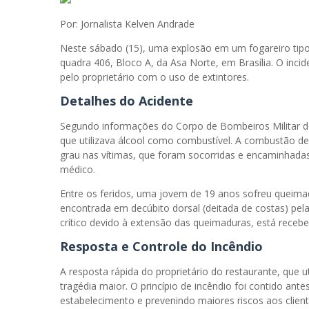
Por: Jornalista Kelven Andrade
Neste sábado (15), uma explosão em um fogareiro tipo
quadra 406, Bloco A, da Asa Norte, em Brasília. O inci
pelo proprietário com o uso de extintores.
Detalhes do Acidente
Segundo informações do Corpo de Bombeiros Militar do
que utilizava álcool como combustível. A combustão d
grau nas vítimas, que foram socorridas e encaminhada
médico.
Entre os feridos, uma jovem de 19 anos sofreu queimadu
encontrada em decúbito dorsal (deitada de costas) pel
crítico devido à extensão das queimaduras, está receb
Resposta e Controle do Incêndio
A resposta rápida do proprietário do restaurante, que ut
tragédia maior. O princípio de incêndio foi contido an
estabelecimento e prevenindo maiores riscos aos client