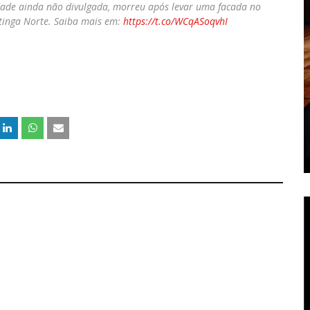
dade ainda não divulgada, morreu após levar uma facada no
tinga Norte. Saiba mais em:
https://t.co/WCqASoqvhI