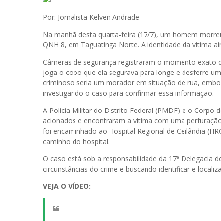
Por: Jornalista Kelven Andrade
Na manhã desta quarta-feira (17/7), um homem morre
QNH 8, em Taguatinga Norte. A identidade da vítima ain
Câmeras de segurança registraram o momento exato do
joga o copo que ela segurava para longe e desferre u
criminoso seria um morador em situação de rua, embora 
investigando o caso para confirmar essa informação.
A Polícia Militar do Distrito Federal (PMDF) e o Corpo
acionados e encontraram a vítima com uma perfuração
foi encaminhado ao Hospital Regional de Ceilândia (HRC
caminho do hospital.
O caso está sob a responsabilidade da 17ª Delegacia de
circunstâncias do crime e buscando identificar e localiz
VEJA O VÍDEO: