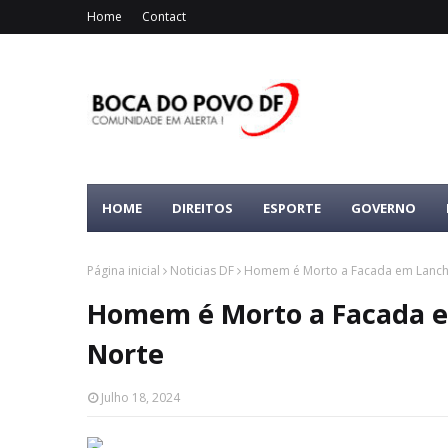
Home
Contact
HOME
DIREITOS
ESPORTE
GOVERNO
Página inicial
Noticias DF
Homem é Morto a Facada em Lanch
Homem é Morto a Facada 
Norte
Julho 18, 2024