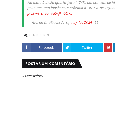
Na manhã desta quarta-feira (17/7), um homem, de i
peito em uma lanchonete próxima à QNH 8, de Tagua
pic.twitter.com/q5xfknbQ7b
— Acorda DF (@acorda_df)
July 17, 2024
Tags:
Noticias DF
Facebook
Twitter
POSTAR UM COMENTÁRIO
0 Comentários