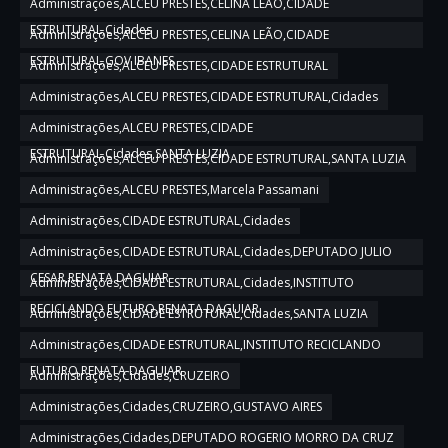
Administrações,ALCEU PRESTES,CELINA LEÃO,CIDADE
ESTRUTURAL,Cidades
Administrações,ALCEU PRESTES,CELINA LEÃO,CIDADE
ESTRUTURAL,GOV IBANES
Administrações,ALCEU PRESTES,CIDADE ESTRUTURAL
Administrações,ALCEU PRESTES,CIDADE ESTRUTURAL,Cidades
Administrações,ALCEU PRESTES,CIDADE
ESTRUTURAL,Cidades,SANTA LUZIA
Administrações,ALCEU PRESTES,CIDADE ESTRUTURAL,SANTA LUZIA
Administrações,ALCEU PRESTES,Marcela Passamani
Administrações,CIDADE ESTRUTURAL,Cidades
Administrações,CIDADE ESTRUTURAL,Cidades,DEPUTADO JULIO
CESAR,RENATA DAGUIAR
Administrações,CIDADE ESTRUTURAL,Cidades,INSTITUTO
RECICLANDO FUTURO,RENATA DAGUIAR
Administrações,CIDADE ESTRUTURAL,Cidades,SANTA LUZIA
Administrações,CIDADE ESTRUTURAL,INSTITUTO RECICLANDO
FUTURO,RENATA DAGUIAR
Administrações,Cidades,CRUZEIRO
Administrações,Cidades,CRUZEIRO,GUSTAVO AIRES
Administrações,Cidades,DEPUTADO ROGERIO MORRO DA CRUZ