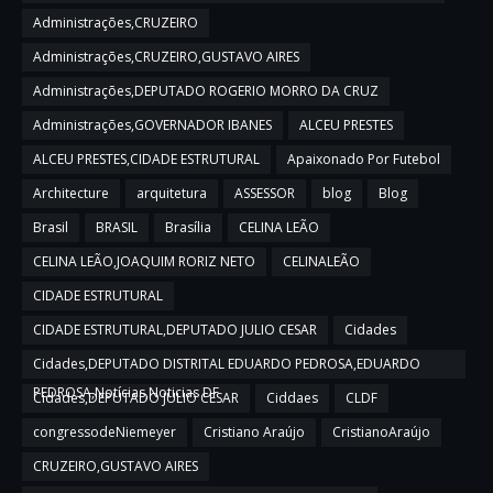
Administrações,CRUZEIRO
Administrações,CRUZEIRO,GUSTAVO AIRES
Administrações,DEPUTADO ROGERIO MORRO DA CRUZ
Administrações,GOVERNADOR IBANES
ALCEU PRESTES
ALCEU PRESTES,CIDADE ESTRUTURAL
Apaixonado Por Futebol
Architecture
arquitetura
ASSESSOR
blog
Blog
Brasil
BRASIL
Brasília
CELINA LEÃO
CELINA LEÃO,JOAQUIM RORIZ NETO
CELINALEÃO
CIDADE ESTRUTURAL
CIDADE ESTRUTURAL,DEPUTADO JULIO CESAR
Cidades
Cidades,DEPUTADO DISTRITAL EDUARDO PEDROSA,EDUARDO
PEDROSA,Notícias,Noticias DF
Cidades,DEPUTADO JULIO CESAR
Ciddaes
CLDF
congressodeNiemeyer
Cristiano Araújo
CristianoAraújo
CRUZEIRO,GUSTAVO AIRES