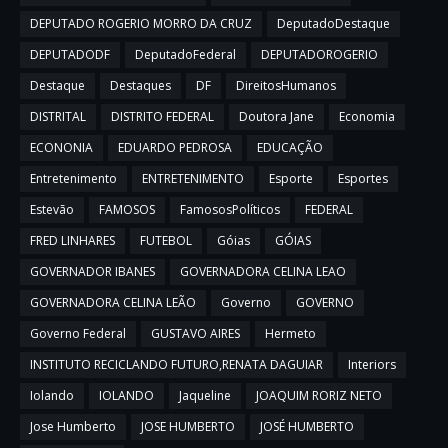
DEPUTADO ROGERIO MORRO DA CRUZ
DeputadoDestaque
DEPUTADODF
DeputadoFederal
DEPUTADOROGERIO
Destaque
Destaques
DF
DireitosHumanos
DISTRITAL
DISTRITO FEDERAL
Doutora Jane
Economia
ECONONIA
EDUARDO PEDROSA
EDUCAÇÃO
Entretenimento
ENTRETENIMENTO
Esporte
Esportes
Estevão
FAMOSOS
FamososPolíticos
FEDERAL
FRED LINHARES
FUTEBOL
Góias
GÓIAS
GOVERNADOR IBANES
GOVERNADORA CELINA LEAO
GOVERNADORA CELINA LEÃO
Governo
GOVERNO
Governo Federal
GUSTAVO AIRES
Hermeto
INSTITUTO RECICLANDO FUTURO,RENATA DAGUIAR
Interiors
Iolando
IOLANDO
Jaqueline
JOAQUIM RORIZ NETO
Jose Humberto
JOSE HUMBERTO
JOSÉ HUMBERTO