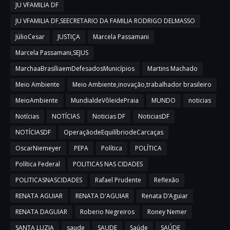
JU VFAMILIA DF
JU VFAMILIA DF,SEECRETARIO DA FAMILIA RODRIGO DELMASSO
JúlioCesar
JUSTIÇA
Marcela Passamani
Marcela Passamani,SEJUS
MarchaaBrasíliaemDefesadosMunicípios
Martins Machado
Meio Ambiente
Meio Ambiente,inovação,trabalhador brasileiro
MeioAmbiente
MundialdeVôleidePraia
MUNDO
noticias
Notícias
NOTÍCIAS
Noticias DF
NoticiasDF
NOTÍCIASDF
OperaçãodeEquilíbriodeCarcaças
OscarNiemeyer
PEPA
Política
POLÍTICA
Política Federal
POLITICAS NAS CIDADES
POLITICASNASCIDADES
Rafael Prudente
Reflexão
RENATA AGUIAR
RENATA D'AGUIAR
Renata D’Aguiar
RENATA DAGUIAR
Roberio Negreiros
Roney Nemer
SANTA LUZIA
saude
SAUDE
Saúde
SAÚDE