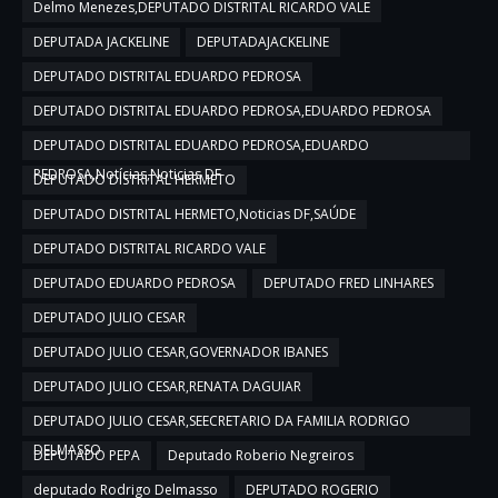
Delmo Menezes,DEPUTADO DISTRITAL RICARDO VALE
DEPUTADA JACKELINE
DEPUTADAJACKELINE
DEPUTADO DISTRITAL EDUARDO PEDROSA
DEPUTADO DISTRITAL EDUARDO PEDROSA,EDUARDO PEDROSA
DEPUTADO DISTRITAL EDUARDO PEDROSA,EDUARDO
PEDROSA,Notícias,Noticias DF
DEPUTADO DISTRITAL HERMETO
DEPUTADO DISTRITAL HERMETO,Noticias DF,SAÚDE
DEPUTADO DISTRITAL RICARDO VALE
DEPUTADO EDUARDO PEDROSA
DEPUTADO FRED LINHARES
DEPUTADO JULIO CESAR
DEPUTADO JULIO CESAR,GOVERNADOR IBANES
DEPUTADO JULIO CESAR,RENATA DAGUIAR
DEPUTADO JULIO CESAR,SEECRETARIO DA FAMILIA RODRIGO
DELMASSO
DEPUTADO PEPA
Deputado Roberio Negreiros
deputado Rodrigo Delmasso
DEPUTADO ROGERIO