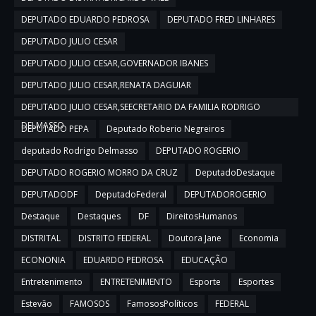
DEPUTADO EDUARDO PEDROSA
DEPUTADO FRED LINHARES
DEPUTADO JULIO CESAR
DEPUTADO JULIO CESAR,GOVERNADOR IBANES
DEPUTADO JULIO CESAR,RENATA DAGUIAR
DEPUTADO JULIO CESAR,SEECRETARIO DA FAMILIA RODRIGO
DELMASSO
DEPUTADO PEPA
Deputado Roberio Negreiros
deputado Rodrigo Delmasso
DEPUTADO ROGERIO
DEPUTADO ROGERIO MORRO DA CRUZ
DeputadoDestaque
DEPUTADODF
DeputadoFederal
DEPUTADOROGERIO
Destaque
Destaques
DF
DireitosHumanos
DISTRITAL
DISTRITO FEDERAL
Doutora Jane
Economia
ECONONIA
EDUARDO PEDROSA
EDUCAÇÃO
Entretenimento
ENTRETENIMENTO
Esporte
Esportes
Estevão
FAMOSOS
FamososPolíticos
FEDERAL