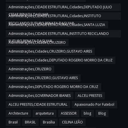
Administrações,CIDADE ESTRUTURAL,Cidades,DEPUTADO JULIO
CESAR,RENATA DAGUIAR
Administrações,CIDADE ESTRUTURAL,Cidades,INSTITUTO
RECICLANDO FUTURO,RENATA DAGUIAR
Administrações,CIDADE ESTRUTURAL,Cidades,SANTA LUZIA
Administrações,CIDADE ESTRUTURAL,INSTITUTO RECICLANDO
FUTURO,RENATA DAGUIAR
Administrações,Cidades,CRUZEIRO
Administrações,Cidades,CRUZEIRO,GUSTAVO AIRES
Administrações,Cidades,DEPUTADO ROGERIO MORRO DA CRUZ
Administrações,CRUZEIRO
Administrações,CRUZEIRO,GUSTAVO AIRES
Administrações,DEPUTADO ROGERIO MORRO DA CRUZ
Administrações,GOVERNADOR IBANES
ALCEU PRESTES
ALCEU PRESTES,CIDADE ESTRUTURAL
Apaixonado Por Futebol
Architecture
arquitetura
ASSESSOR
blog
Blog
Brasil
BRASIL
Brasília
CELINA LEÃO