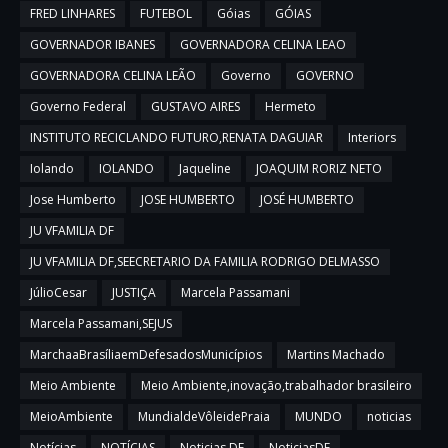
FRED LINHARES
FUTEBOL
Góias
GÓIAS
GOVERNADOR IBANES
GOVERNADORA CELINA LEAO
GOVERNADORA CELINA LEÃO
Governo
GOVERNO
Governo Federal
GUSTAVO AIRES
Hermeto
INSTITUTO RECICLANDO FUTURO,RENATA DAGUIAR
Interiors
Iolando
IOLANDO
Jaqueline
JOAQUIM RORIZ NETO
Jose Humberto
JOSE HUMBERTO
JOSÉ HUMBERTO
JU VFAMILIA DF
JU VFAMILIA DF,SEECRETARIO DA FAMILIA RODRIGO DELMASSO
JúlioCesar
JUSTIÇA
Marcela Passamani
Marcela Passamani,SEJUS
MarchaaBrasíliaemDefesadosMunicípios
Martins Machado
Meio Ambiente
Meio Ambiente,inovação,trabalhador brasileiro
MeioAmbiente
MundialdeVôleidePraia
MUNDO
noticias
Notícias
NOTÍCIAS
Noticias DF
NoticiasDF