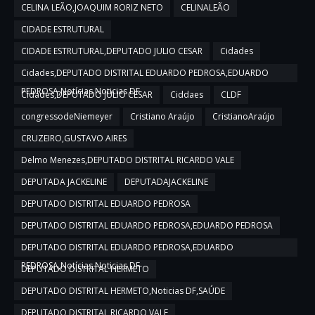
CELINA LEÃO,JOAQUIM RORIZ NETO
CELINALEÃO
CIDADE ESTRUTURAL
CIDADE ESTRUTURAL,DEPUTADO JULIO CESAR
Cidades
Cidades,DEPUTADO DISTRITAL EDUARDO PEDROSA,EDUARDO
PEDROSA,Notícias,Noticias DF
Cidades,DEPUTADO JULIO CESAR
Ciddaes
CLDF
congressodeNiemeyer
Cristiano Araújo
CristianoAraújo
CRUZEIRO,GUSTAVO AIRES
Delmo Menezes,DEPUTADO DISTRITAL RICARDO VALE
DEPUTADA JACKELINE
DEPUTADAJACKELINE
DEPUTADO DISTRITAL EDUARDO PEDROSA
DEPUTADO DISTRITAL EDUARDO PEDROSA,EDUARDO PEDROSA
DEPUTADO DISTRITAL EDUARDO PEDROSA,EDUARDO
PEDROSA,Notícias,Noticias DF
DEPUTADO DISTRITAL HERMETO
DEPUTADO DISTRITAL HERMETO,Noticias DF,SAÚDE
DEPUTADO DISTRITAL RICARDO VALE