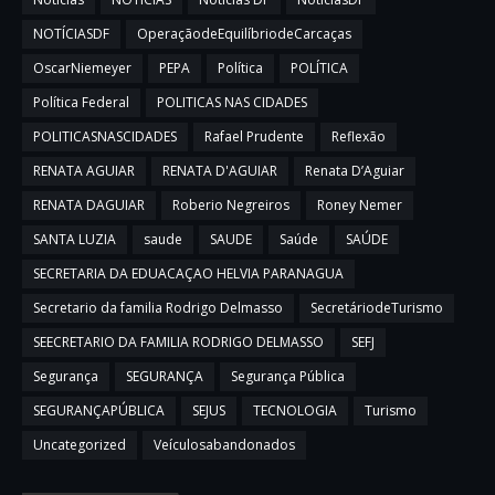
NOTÍCIASDF
OperaçãodeEquilíbriodeCarcaças
OscarNiemeyer
PEPA
Política
POLÍTICA
Política Federal
POLITICAS NAS CIDADES
POLITICASNASCIDADES
Rafael Prudente
Reflexão
RENATA AGUIAR
RENATA D'AGUIAR
Renata D’Aguiar
RENATA DAGUIAR
Roberio Negreiros
Roney Nemer
SANTA LUZIA
saude
SAUDE
Saúde
SAÚDE
SECRETARIA DA EDUACAÇAO HELVIA PARANAGUA
Secretario da familia Rodrigo Delmasso
SecretáriodeTurismo
SEECRETARIO DA FAMILIA RODRIGO DELMASSO
SEFJ
Segurança
SEGURANÇA
Segurança Pública
SEGURANÇAPÚBLICA
SEJUS
TECNOLOGIA
Turismo
Uncategorized
Veículosabandonados