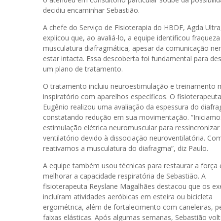
decidiu encaminhar Sebastião.
A chefe do Serviço de Fisioterapia do HBDF, Agda Ultra
explicou que, ao avaliá-lo, a equipe identificou fraqueza
musculatura diafragmática, apesar da comunicação ne
estar intacta. Essa descoberta foi fundamental para de
um plano de tratamento.
O tratamento incluiu neuroestimulação e treinamento 
inspiratório com aparelhos específicos. O fisioterapeut
Eugênio realizou uma avaliação da espessura do diafr
constatando redução em sua movimentação. “Iniciamo
estimulação elétrica neuromuscular para ressincronizar 
ventilatório devido à dissociação neuroventilatória. Com
reativamos a musculatura do diafragma”, diz Paulo.
A equipe também usou técnicas para restaurar a força 
melhorar a capacidade respiratória de Sebastião. A
fisioterapeuta Reyslane Magalhães destacou que os exe
incluíram atividades aeróbicas em esteira ou bicicleta
ergométrica, além de fortalecimento com caneleiras, p
faixas elásticas. Após algumas semanas, Sebastião vol