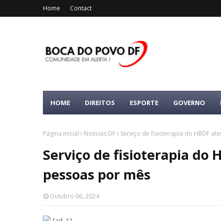
Home
Contact
HOME
DIREITOS
ESPORTE
GOVERNO
Página inicial
Noticias DF
Serviço de fisioterapia do HBDF at
Serviço de fisioterapia do 
pessoas por mês
Outubro 06, 2024
[ad_1]