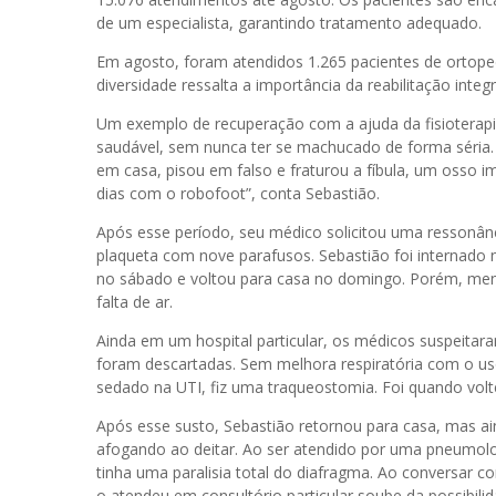
de um especialista, garantindo tratamento adequado.
Em agosto, foram atendidos 1.265 pacientes de ortoped
diversidade ressalta a importância da reabilitação int
Um exemplo de recuperação com a ajuda da fisioterapi
saudável, sem nunca ter se machucado de forma séria.
em casa, pisou em falso e fraturou a fíbula, um osso im
dias com o robofoot”, conta Sebastião.
Após esse período, seu médico solicitou uma ressonân
plaqueta com nove parafusos. Sebastião foi internado na
no sábado e voltou para casa no domingo. Porém, meno
falta de ar.
Ainda em um hospital particular, os médicos suspeit
foram descartadas. Sem melhora respiratória com o uso
sedado na UTI, fiz uma traqueostomia. Foi quando volte
Após esse susto, Sebastião retornou para casa, mas a
afogando ao deitar. Ao ser atendido por uma pneumolo
tinha uma paralisia total do diafragma. Ao conversar c
o atendeu em consultório particular soube da possibili