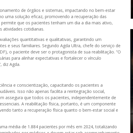
ionamento de órgãos e sistemas, impactando no bem-estar
 como uma solução eficaz, promovendo a recuperação das
o permite que os pacientes tenham um dia a dia mais ativo,
atividades cotidianas.
liações quantitativas e qualitativas, garantindo um
s e seus familiares. Segundo Agda Ultra, chefe do serviço de
BDF), o paciente deve ser o protagonista de sua reabilitação. “O
rias para alinhar expectativas e fortalecer o vínculo
, diz Agda.
 ciência e conscientização, capacitando os pacientes a
veis. Isso não apenas facilita a reintegração social,
ém assegura que todos os pacientes, independentemente de
ssenciais. A reabilitação física, portanto, é um componente
ndo tanto a recuperação física quanto o bem-estar social e
 uma média de 1.884 pacientes por mês em 2024, totalizando
ncaminhados por médicos e devem estar sob acompanhamento