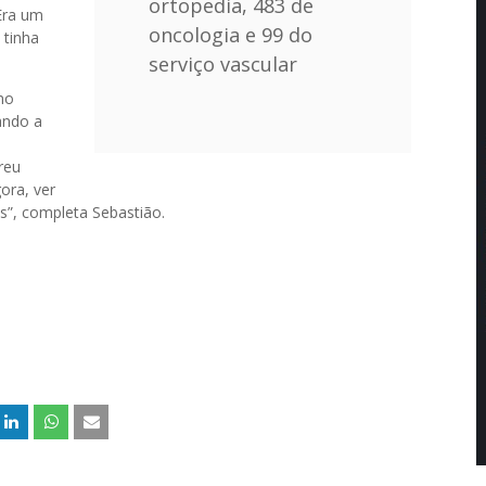
ortopedia, 483 de
Era um
oncologia e 99 do
 tinha
serviço vascular
mo
ando a
reu
ora, ver
s”, completa Sebastião.