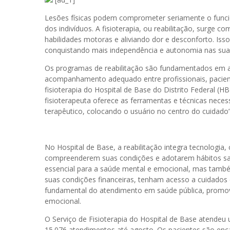
Lesões físicas podem comprometer seriamente o func
dos indivíduos. A fisioterapia, ou reabilitação, surge
habilidades motoras e aliviando dor e desconforto. Iss
conquistando mais independência e autonomia nas suas 
Os programas de reabilitação são fundamentados em ava
acompanhamento adequado entre profissionais, paciente
fisioterapia do Hospital de Base do Distrito Federal (H
fisioterapeuta oferece as ferramentas e técnicas necessá
terapêutico, colocando o usuário no centro do cuidado”
No Hospital de Base, a reabilitação integra tecnologia,
compreenderem suas condições e adotarem hábitos saudá
essencial para a saúde mental e emocional, mas tamb
suas condições financeiras, tenham acesso a cuidados e
fundamental do atendimento em saúde pública, promove
emocional.
O Serviço de Fisioterapia do Hospital de Base atendeu
15.076 atendimentos até agosto. Os pacientes são e