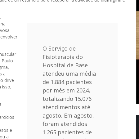
,
 na
rvosa
senvolver
O Serviço de
muscular
Fisioterapia do
a Paulo
Hospital de Base
agma,
atendeu uma média
s a
o drive
de 1.884 pacientes
 isso,
por mês em 2024,
totalizando 15.076
e
atendimentos até
agosto. Em agosto,
rcícios
foram atendidos
esos e
1.265 pacientes de
tou a