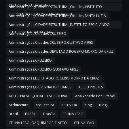
CESAR,RENATA DAGUIAR
Administrações,CIDADE ESTRUTURAL,Cidades,INSTITUTO
RECICLANDO FUTURO,RENATA DAGUIAR
Administrações,CIDADE ESTRUTURAL,Cidades,SANTA LUZIA
Administrações,CIDADE ESTRUTURAL,INSTITUTO RECICLANDO
FUTURO,RENATA DAGUIAR
Administrações,Cidades,CRUZEIRO
Administrações,Cidades,CRUZEIRO,GUSTAVO AIRES
Administrações,Cidades,DEPUTADO ROGERIO MORRO DA CRUZ
Administrações,CRUZEIRO
Administrações,CRUZEIRO,GUSTAVO AIRES
Administrações,DEPUTADO ROGERIO MORRO DA CRUZ
Administrações,GOVERNADOR IBANES
ALCEU PRESTES
ALCEU PRESTES,CIDADE ESTRUTURAL
Apaixonado Por Futebol
Architecture
arquitetura
ASSESSOR
blog
Blog
Brasil
BRASIL
Brasília
CELINA LEÃO
CELINA LEÃO,JOAQUIM RORIZ NETO
CELINALEÃO