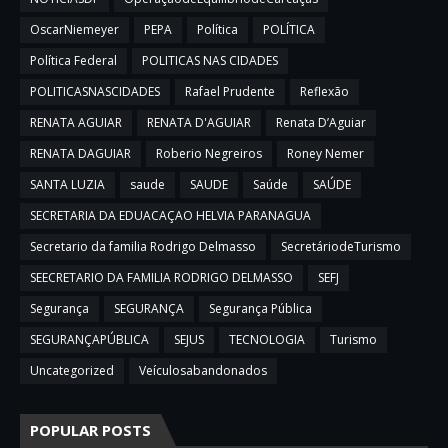
OscarNiemeyer
PEPA
Política
POLÍTICA
Política Federal
POLITICAS NAS CIDADES
POLITICASNASCIDADES
Rafael Prudente
Reflexão
RENATA AGUIAR
RENATA D'AGUIAR
Renata D’Aguiar
RENATA DAGUIAR
Roberio Negreiros
Roney Nemer
SANTA LUZIA
saude
SAUDE
Saúde
SAÚDE
SECRETARIA DA EDUACAÇAO HELVIA PARANAGUA
Secretario da familia Rodrigo Delmasso
SecretáriodeTurismo
SEECRETARIO DA FAMILIA RODRIGO DELMASSO
SEFJ
Segurança
SEGURANÇA
Segurança Pública
SEGURANÇAPÚBLICA
SEJUS
TECNOLOGIA
Turismo
Uncategorized
Veículosabandonados
POPULAR POSTS