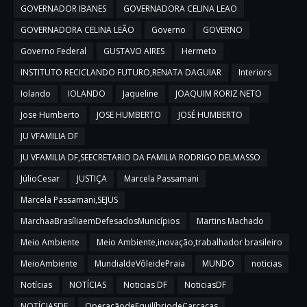
GOVERNADOR IBANES
GOVERNADORA CELINA LEAO
GOVERNADORA CELINA LEÃO
Governo
GOVERNO
Governo Federal
GUSTAVO AIRES
Hermeto
INSTITUTO RECICLANDO FUTURO,RENATA DAGUIAR
Interiors
Iolando
IOLANDO
Jaqueline
JOAQUIM RORIZ NETO
Jose Humberto
JOSE HUMBERTO
JOSÉ HUMBERTO
JU VFAMILIA DF
JU VFAMILIA DF,SEECRETARIO DA FAMILIA RODRIGO DELMASSO
JúlioCesar
JUSTIÇA
Marcela Passamani
Marcela Passamani,SEJUS
MarchaaBrasíliaemDefesadosMunicípios
Martins Machado
Meio Ambiente
Meio Ambiente,inovação,trabalhador brasileiro
MeioAmbiente
MundialdeVôleidePraia
MUNDO
noticias
Notícias
NOTÍCIAS
Noticias DF
NoticiasDF
NOTÍCIASDF
OperaçãodeEquilíbriodeCarcaças