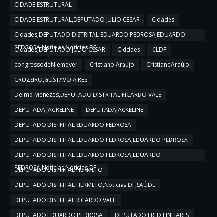
CIDADE ESTRUTURAL
CIDADE ESTRUTURAL,DEPUTADO JULIO CESAR
Cidades
Cidades,DEPUTADO DISTRITAL EDUARDO PEDROSA,EDUARDO
PEDROSA,Notícias,Noticias DF
Cidades,DEPUTADO JULIO CESAR
Ciddaes
CLDF
congressodeNiemeyer
Cristiano Araújo
CristianoAraújo
CRUZEIRO,GUSTAVO AIRES
Delmo Menezes,DEPUTADO DISTRITAL RICARDO VALE
DEPUTADA JACKELINE
DEPUTADAJACKELINE
DEPUTADO DISTRITAL EDUARDO PEDROSA
DEPUTADO DISTRITAL EDUARDO PEDROSA,EDUARDO PEDROSA
DEPUTADO DISTRITAL EDUARDO PEDROSA,EDUARDO
PEDROSA,Notícias,Noticias DF
DEPUTADO DISTRITAL HERMETO
DEPUTADO DISTRITAL HERMETO,Noticias DF,SAÚDE
DEPUTADO DISTRITAL RICARDO VALE
DEPUTADO EDUARDO PEDROSA
DEPUTADO FRED LINHARES