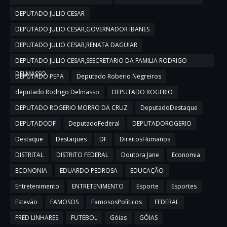
DEPUTADO JULIO CESAR
DEPUTADO JULIO CESAR,GOVERNADOR IBANES
DEPUTADO JULIO CESAR,RENATA DAGUIAR
DEPUTADO JULIO CESAR,SEECRETARIO DA FAMILIA RODRIGO
DELMASSO
DEPUTADO PEPA
Deputado Roberio Negreiros
deputado Rodrigo Delmasso
DEPUTADO ROGERIO
DEPUTADO ROGERIO MORRO DA CRUZ
DeputadoDestaque
DEPUTADODF
DeputadoFederal
DEPUTADOROGERIO
Destaque
Destaques
DF
DireitosHumanos
DISTRITAL
DISTRITO FEDERAL
Doutora Jane
Economia
ECONONIA
EDUARDO PEDROSA
EDUCAÇÃO
Entretenimento
ENTRETENIMENTO
Esporte
Esportes
Estevão
FAMOSOS
FamososPolíticos
FEDERAL
FRED LINHARES
FUTEBOL
Góias
GÓIAS