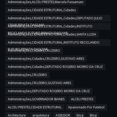
Administrações,ALCEU PRESTES,Marcela Passamani
Administrações,CIDADE ESTRUTURAL,Cidades
Administrações,CIDADE ESTRUTURAL,Cidades,DEPUTADO JULIO
CESAR,RENATA DAGUIAR
Administrações,CIDADE ESTRUTURAL,Cidades,INSTITUTO
RECICLANDO FUTURO,RENATA DAGUIAR
Administrações,CIDADE ESTRUTURAL,Cidades,SANTA LUZIA
Administrações,CIDADE ESTRUTURAL,INSTITUTO RECICLANDO
FUTURO,RENATA DAGUIAR
Administrações,Cidades,CRUZEIRO
Administrações,Cidades,CRUZEIRO,GUSTAVO AIRES
Administrações,Cidades,DEPUTADO ROGERIO MORRO DA CRUZ
Administrações,CRUZEIRO
Administrações,CRUZEIRO,GUSTAVO AIRES
Administrações,DEPUTADO ROGERIO MORRO DA CRUZ
Administrações,GOVERNADOR IBANES
ALCEU PRESTES
ALCEU PRESTES,CIDADE ESTRUTURAL
Apaixonado Por Futebol
Architecture
arquitetura
ASSESSOR
blog
Blog