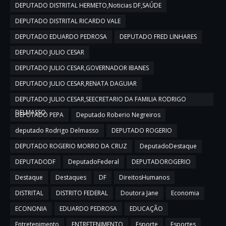
DEPUTADO DISTRITAL HERMETO,Noticias DF,SAÚDE
DEPUTADO DISTRITAL RICARDO VALE
DEPUTADO EDUARDO PEDROSA
DEPUTADO FRED LINHARES
DEPUTADO JULIO CESAR
DEPUTADO JULIO CESAR,GOVERNADOR IBANES
DEPUTADO JULIO CESAR,RENATA DAGUIAR
DEPUTADO JULIO CESAR,SEECRETARIO DA FAMILIA RODRIGO
DELMASSO
DEPUTADO PEPA
Deputado Roberio Negreiros
deputado Rodrigo Delmasso
DEPUTADO ROGERIO
DEPUTADO ROGERIO MORRO DA CRUZ
DeputadoDestaque
DEPUTADODF
DeputadoFederal
DEPUTADOROGERIO
Destaque
Destaques
DF
DireitosHumanos
DISTRITAL
DISTRITO FEDERAL
Doutora Jane
Economia
ECONONIA
EDUARDO PEDROSA
EDUCAÇÃO
Entretenimento
ENTRETENIMENTO
Esporte
Esportes