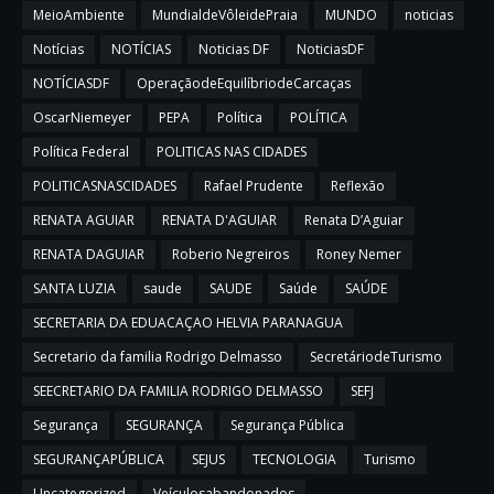
MeioAmbiente
MundialdeVôleidePraia
MUNDO
noticias
Notícias
NOTÍCIAS
Noticias DF
NoticiasDF
NOTÍCIASDF
OperaçãodeEquilíbriodeCarcaças
OscarNiemeyer
PEPA
Política
POLÍTICA
Política Federal
POLITICAS NAS CIDADES
POLITICASNASCIDADES
Rafael Prudente
Reflexão
RENATA AGUIAR
RENATA D'AGUIAR
Renata D’Aguiar
RENATA DAGUIAR
Roberio Negreiros
Roney Nemer
SANTA LUZIA
saude
SAUDE
Saúde
SAÚDE
SECRETARIA DA EDUACAÇAO HELVIA PARANAGUA
Secretario da familia Rodrigo Delmasso
SecretáriodeTurismo
SEECRETARIO DA FAMILIA RODRIGO DELMASSO
SEFJ
Segurança
SEGURANÇA
Segurança Pública
SEGURANÇAPÚBLICA
SEJUS
TECNOLOGIA
Turismo
Uncategorized
Veículosabandonados