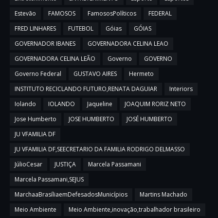
Estevão
FAMOSOS
FamososPolíticos
FEDERAL
FRED LINHARES
FUTEBOL
Góias
GÓIAS
GOVERNADOR IBANES
GOVERNADORA CELINA LEAO
GOVERNADORA CELINA LEÃO
Governo
GOVERNO
Governo Federal
GUSTAVO AIRES
Hermeto
INSTITUTO RECICLANDO FUTURO,RENATA DAGUIAR
Interiors
Iolando
IOLANDO
Jaqueline
JOAQUIM RORIZ NETO
Jose Humberto
JOSE HUMBERTO
JOSÉ HUMBERTO
JU VFAMILIA DF
JU VFAMILIA DF,SEECRETARIO DA FAMILIA RODRIGO DELMASSO
JúlioCesar
JUSTIÇA
Marcela Passamani
Marcela Passamani,SEJUS
MarchaaBrasíliaemDefesadosMunicípios
Martins Machado
Meio Ambiente
Meio Ambiente,inovação,trabalhador brasileiro