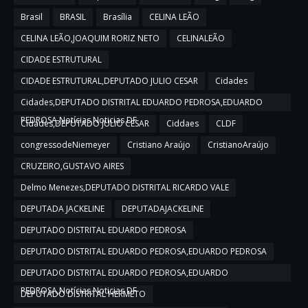
Brasil
BRASIL
Brasília
CELINA LEÃO
CELINA LEÃO,JOAQUIM RORIZ NETO
CELINALEÃO
CIDADE ESTRUTURAL
CIDADE ESTRUTURAL,DEPUTADO JULIO CESAR
Cidades
Cidades,DEPUTADO DISTRITAL EDUARDO PEDROSA,EDUARDO
PEDROSA,Notícias,Noticias DF
Cidades,DEPUTADO JULIO CESAR
Ciddaes
CLDF
congressodeNiemeyer
Cristiano Araújo
CristianoAraújo
CRUZEIRO,GUSTAVO AIRES
Delmo Menezes,DEPUTADO DISTRITAL RICARDO VALE
DEPUTADA JACKELINE
DEPUTADAJACKELINE
DEPUTADO DISTRITAL EDUARDO PEDROSA
DEPUTADO DISTRITAL EDUARDO PEDROSA,EDUARDO PEDROSA
DEPUTADO DISTRITAL EDUARDO PEDROSA,EDUARDO
PEDROSA,Notícias,Noticias DF
DEPUTADO DISTRITAL HERMETO