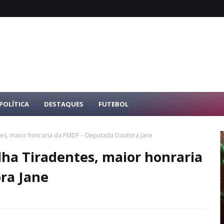
POLÍTICA
DESTAQUES
FUTEBOL
es, maior honraria da PMDF – Deputada Doutora Jane
ha Tiradentes, maior honraria
ra Jane