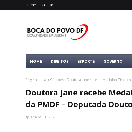
Home
Contact
HOME
DIREITOS
ESPORTE
GOVERNO
Página inicial
Cidades
Doutora Jane recebe Medalha Tiradent
Doutora Jane recebe Medal
da PMDF – Deputada Douto
Janeiro 01, 2025