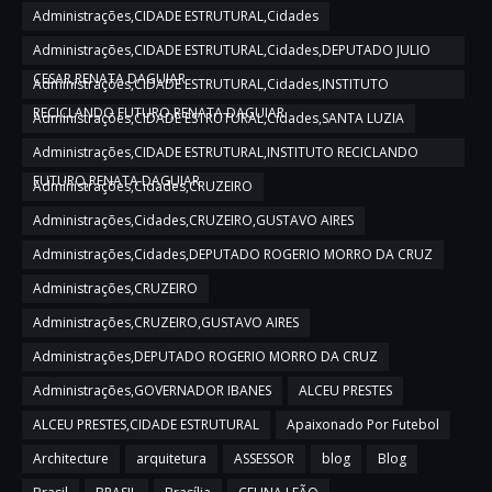
Administrações,CIDADE ESTRUTURAL,Cidades
Administrações,CIDADE ESTRUTURAL,Cidades,DEPUTADO JULIO
CESAR,RENATA DAGUIAR
Administrações,CIDADE ESTRUTURAL,Cidades,INSTITUTO
RECICLANDO FUTURO,RENATA DAGUIAR
Administrações,CIDADE ESTRUTURAL,Cidades,SANTA LUZIA
Administrações,CIDADE ESTRUTURAL,INSTITUTO RECICLANDO
FUTURO,RENATA DAGUIAR
Administrações,Cidades,CRUZEIRO
Administrações,Cidades,CRUZEIRO,GUSTAVO AIRES
Administrações,Cidades,DEPUTADO ROGERIO MORRO DA CRUZ
Administrações,CRUZEIRO
Administrações,CRUZEIRO,GUSTAVO AIRES
Administrações,DEPUTADO ROGERIO MORRO DA CRUZ
Administrações,GOVERNADOR IBANES
ALCEU PRESTES
ALCEU PRESTES,CIDADE ESTRUTURAL
Apaixonado Por Futebol
Architecture
arquitetura
ASSESSOR
blog
Blog