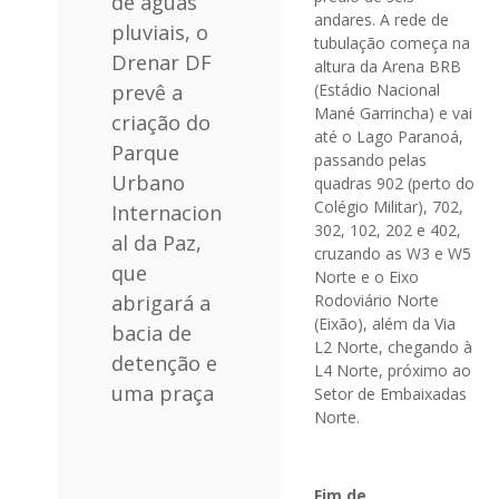
de águas
andares. A rede de
pluviais, o
tubulação começa na
Drenar DF
altura da Arena BRB
(Estádio Nacional
prevê a
Mané Garrincha) e vai
criação do
até o Lago Paranoá,
Parque
passando pelas
Urbano
quadras 902 (perto do
Colégio Militar), 702,
Internacion
302, 102, 202 e 402,
al da Paz,
cruzando as W3 e W5
que
Norte e o Eixo
Rodoviário Norte
abrigará a
(Eixão), além da Via
bacia de
L2 Norte, chegando à
detenção e
L4 Norte, próximo ao
uma praça
Setor de Embaixadas
Norte.
Fim de