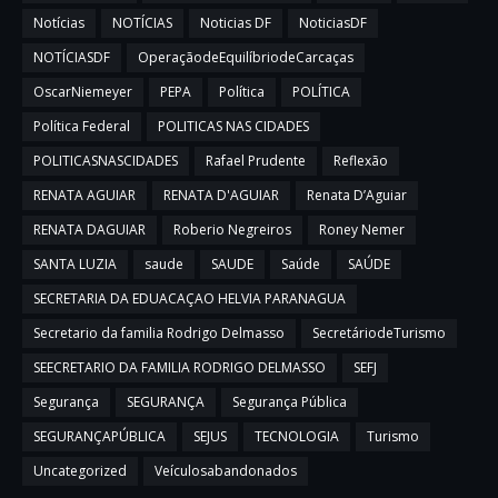
Notícias
NOTÍCIAS
Noticias DF
NoticiasDF
NOTÍCIASDF
OperaçãodeEquilíbriodeCarcaças
OscarNiemeyer
PEPA
Política
POLÍTICA
Política Federal
POLITICAS NAS CIDADES
POLITICASNASCIDADES
Rafael Prudente
Reflexão
RENATA AGUIAR
RENATA D'AGUIAR
Renata D’Aguiar
RENATA DAGUIAR
Roberio Negreiros
Roney Nemer
SANTA LUZIA
saude
SAUDE
Saúde
SAÚDE
SECRETARIA DA EDUACAÇAO HELVIA PARANAGUA
Secretario da familia Rodrigo Delmasso
SecretáriodeTurismo
SEECRETARIO DA FAMILIA RODRIGO DELMASSO
SEFJ
Segurança
SEGURANÇA
Segurança Pública
SEGURANÇAPÚBLICA
SEJUS
TECNOLOGIA
Turismo
Uncategorized
Veículosabandonados