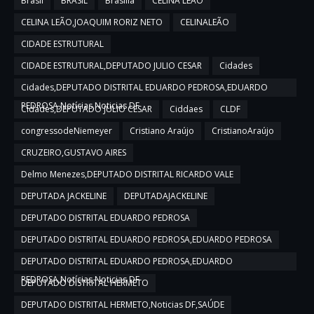
Brasil
BRASIL
Brasília
CELINA LEÃO
CELINA LEÃO,JOAQUIM RORIZ NETO
CELINALEÃO
CIDADE ESTRUTURAL
CIDADE ESTRUTURAL,DEPUTADO JULIO CESAR
Cidades
Cidades,DEPUTADO DISTRITAL EDUARDO PEDROSA,EDUARDO
PEDROSA,Notícias,Noticias DF
Cidades,DEPUTADO JULIO CESAR
Ciddaes
CLDF
congressodeNiemeyer
Cristiano Araújo
CristianoAraújo
CRUZEIRO,GUSTAVO AIRES
Delmo Menezes,DEPUTADO DISTRITAL RICARDO VALE
DEPUTADA JACKELINE
DEPUTADAJACKELINE
DEPUTADO DISTRITAL EDUARDO PEDROSA
DEPUTADO DISTRITAL EDUARDO PEDROSA,EDUARDO PEDROSA
DEPUTADO DISTRITAL EDUARDO PEDROSA,EDUARDO
PEDROSA,Notícias,Noticias DF
DEPUTADO DISTRITAL HERMETO
DEPUTADO DISTRITAL HERMETO,Noticias DF,SAÚDE