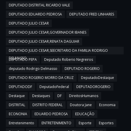
DEPUTADO DISTRITAL RICARDO VALE
DEPUTADO EDUARDO PEDROSA
DEPUTADO FRED LINHARES
DEPUTADO JULIO CESAR
DEPUTADO JULIO CESAR,GOVERNADOR IBANES
DEPUTADO JULIO CESAR,RENATA DAGUIAR
DEPUTADO JULIO CESAR,SEECRETARIO DA FAMILIA RODRIGO
DELMASSO
DEPUTADO PEPA
Deputado Roberio Negreiros
deputado Rodrigo Delmasso
DEPUTADO ROGERIO
DEPUTADO ROGERIO MORRO DA CRUZ
DeputadoDestaque
DEPUTADODF
DeputadoFederal
DEPUTADOROGERIO
Destaque
Destaques
DF
DireitosHumanos
DISTRITAL
DISTRITO FEDERAL
Doutora Jane
Economia
ECONONIA
EDUARDO PEDROSA
EDUCAÇÃO
Entretenimento
ENTRETENIMENTO
Esporte
Esportes