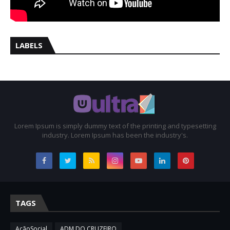
LABELS
Lorem Ipsum is simply dummy text of the printing and typesetting
industry. Lorem Ipsum has been the industry's.
TAGS
AçãoSocial
ADM DO CRUZEIRO