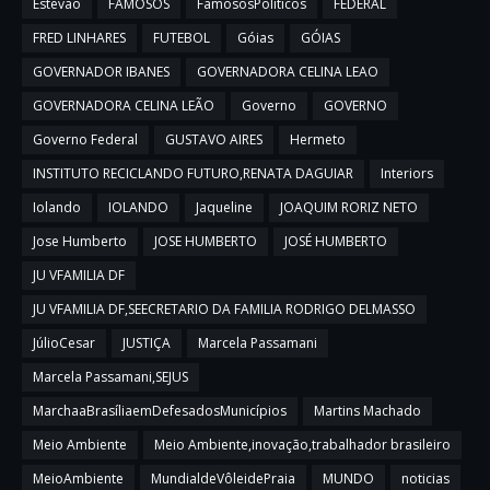
Estevão
FAMOSOS
FamososPolíticos
FEDERAL
FRED LINHARES
FUTEBOL
Góias
GÓIAS
GOVERNADOR IBANES
GOVERNADORA CELINA LEAO
GOVERNADORA CELINA LEÃO
Governo
GOVERNO
Governo Federal
GUSTAVO AIRES
Hermeto
INSTITUTO RECICLANDO FUTURO,RENATA DAGUIAR
Interiors
Iolando
IOLANDO
Jaqueline
JOAQUIM RORIZ NETO
Jose Humberto
JOSE HUMBERTO
JOSÉ HUMBERTO
JU VFAMILIA DF
JU VFAMILIA DF,SEECRETARIO DA FAMILIA RODRIGO DELMASSO
JúlioCesar
JUSTIÇA
Marcela Passamani
Marcela Passamani,SEJUS
MarchaaBrasíliaemDefesadosMunicípios
Martins Machado
Meio Ambiente
Meio Ambiente,inovação,trabalhador brasileiro
MeioAmbiente
MundialdeVôleidePraia
MUNDO
noticias