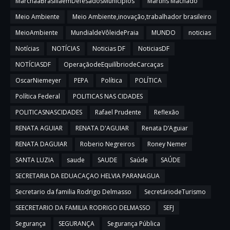
MarchaaBrasíliaemDefesadosMunicípios
Martins Machado
Meio Ambiente
Meio Ambiente,inovação,trabalhador brasileiro
MeioAmbiente
MundialdeVôleidePraia
MUNDO
noticias
Notícias
NOTÍCIAS
Noticias DF
NoticiasDF
NOTÍCIASDF
OperaçãodeEquilíbriodeCarcaças
OscarNiemeyer
PEPA
Política
POLÍTICA
Política Federal
POLITICAS NAS CIDADES
POLITICASNASCIDADES
Rafael Prudente
Reflexão
RENATA AGUIAR
RENATA D'AGUIAR
Renata D’Aguiar
RENATA DAGUIAR
Roberio Negreiros
Roney Nemer
SANTA LUZIA
saude
SAUDE
Saúde
SAÚDE
SECRETARIA DA EDUACAÇAO HELVIA PARANAGUA
Secretario da familia Rodrigo Delmasso
SecretáriodeTurismo
SEECRETARIO DA FAMILIA RODRIGO DELMASSO
SEFJ
Segurança
SEGURANÇA
Segurança Pública