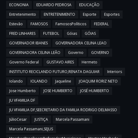
ECONONIA
EDUARDO PEDROSA
EDUCAÇÃO
Entretenimento
ENTRETENIMENTO
Esporte
Esportes
Estevão
FAMOSOS
FamososPolíticos
FEDERAL
FRED LINHARES
FUTEBOL
Góias
GÓIAS
GOVERNADOR IBANES
GOVERNADORA CELINA LEAO
GOVERNADORA CELINA LEÃO
Governo
GOVERNO
Governo Federal
GUSTAVO AIRES
Hermeto
INSTITUTO RECICLANDO FUTURO,RENATA DAGUIAR
Interiors
Iolando
IOLANDO
Jaqueline
JOAQUIM RORIZ NETO
Jose Humberto
JOSE HUMBERTO
JOSÉ HUMBERTO
JU VFAMILIA DF
JU VFAMILIA DF,SEECRETARIO DA FAMILIA RODRIGO DELMASSO
JúlioCesar
JUSTIÇA
Marcela Passamani
Marcela Passamani,SEJUS