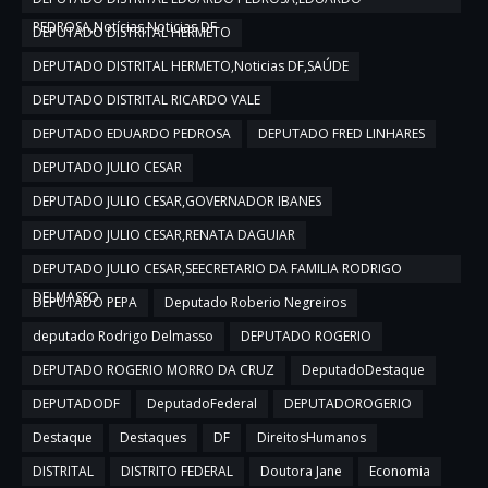
PEDROSA,Notícias,Noticias DF
DEPUTADO DISTRITAL HERMETO
DEPUTADO DISTRITAL HERMETO,Noticias DF,SAÚDE
DEPUTADO DISTRITAL RICARDO VALE
DEPUTADO EDUARDO PEDROSA
DEPUTADO FRED LINHARES
DEPUTADO JULIO CESAR
DEPUTADO JULIO CESAR,GOVERNADOR IBANES
DEPUTADO JULIO CESAR,RENATA DAGUIAR
DEPUTADO JULIO CESAR,SEECRETARIO DA FAMILIA RODRIGO
DELMASSO
DEPUTADO PEPA
Deputado Roberio Negreiros
deputado Rodrigo Delmasso
DEPUTADO ROGERIO
DEPUTADO ROGERIO MORRO DA CRUZ
DeputadoDestaque
DEPUTADODF
DeputadoFederal
DEPUTADOROGERIO
Destaque
Destaques
DF
DireitosHumanos
DISTRITAL
DISTRITO FEDERAL
Doutora Jane
Economia