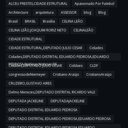
ALCEU PRESTES,CIDADE ESTRUTURAL
Apaixonado Por Futebol
Architecture
arquitetura
ASSESSOR
blog
Blog
Brasil
BRASIL
Brasília
CELINA LEÃO
CELINA LEÃO,JOAQUIM RORIZ NETO
CELINALEÃO
CIDADE ESTRUTURAL
CIDADE ESTRUTURAL,DEPUTADO JULIO CESAR
Cidades
Cidades,DEPUTADO DISTRITAL EDUARDO PEDROSA,EDUARDO
PEDROSA,Notícias,Noticias DF
Cidades,DEPUTADO JULIO CESAR
Ciddaes
CLDF
congressodeNiemeyer
Cristiano Araújo
CristianoAraújo
CRUZEIRO,GUSTAVO AIRES
Delmo Menezes,DEPUTADO DISTRITAL RICARDO VALE
DEPUTADA JACKELINE
DEPUTADAJACKELINE
DEPUTADO DISTRITAL EDUARDO PEDROSA
DEPUTADO DISTRITAL EDUARDO PEDROSA,EDUARDO PEDROSA
DEPUTADO DISTRITAL EDUARDO PEDROSA,EDUARDO