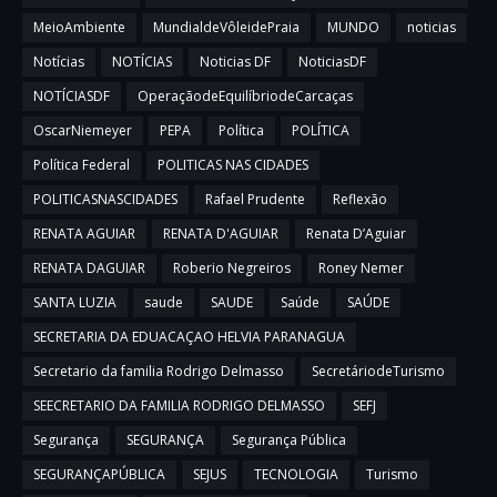
MeioAmbiente
MundialdeVôleidePraia
MUNDO
noticias
Notícias
NOTÍCIAS
Noticias DF
NoticiasDF
NOTÍCIASDF
OperaçãodeEquilíbriodeCarcaças
OscarNiemeyer
PEPA
Política
POLÍTICA
Política Federal
POLITICAS NAS CIDADES
POLITICASNASCIDADES
Rafael Prudente
Reflexão
RENATA AGUIAR
RENATA D'AGUIAR
Renata D’Aguiar
RENATA DAGUIAR
Roberio Negreiros
Roney Nemer
SANTA LUZIA
saude
SAUDE
Saúde
SAÚDE
SECRETARIA DA EDUACAÇAO HELVIA PARANAGUA
Secretario da familia Rodrigo Delmasso
SecretáriodeTurismo
SEECRETARIO DA FAMILIA RODRIGO DELMASSO
SEFJ
Segurança
SEGURANÇA
Segurança Pública
SEGURANÇAPÚBLICA
SEJUS
TECNOLOGIA
Turismo