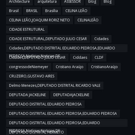
Architecture
arquitetura
ASSESSOR
blog
Blog
Brasil
BRASIL
Brasília
CELINA LEÃO
CELINA LEÃO,JOAQUIM RORIZ NETO
CELINALEÃO
CIDADE ESTRUTURAL
CIDADE ESTRUTURAL,DEPUTADO JULIO CESAR
Cidades
Cidades,DEPUTADO DISTRITAL EDUARDO PEDROSA,EDUARDO
PEDROSA,Notícias,Noticias DF
Cidades,DEPUTADO JULIO CESAR
Ciddaes
CLDF
congressodeNiemeyer
Cristiano Araújo
CristianoAraújo
CRUZEIRO,GUSTAVO AIRES
Delmo Menezes,DEPUTADO DISTRITAL RICARDO VALE
DEPUTADA JACKELINE
DEPUTADAJACKELINE
DEPUTADO DISTRITAL EDUARDO PEDROSA
DEPUTADO DISTRITAL EDUARDO PEDROSA,EDUARDO PEDROSA
DEPUTADO DISTRITAL EDUARDO PEDROSA,EDUARDO
PEDROSA,Notícias,Noticias DF
DEPUTADO DISTRITAL HERMETO