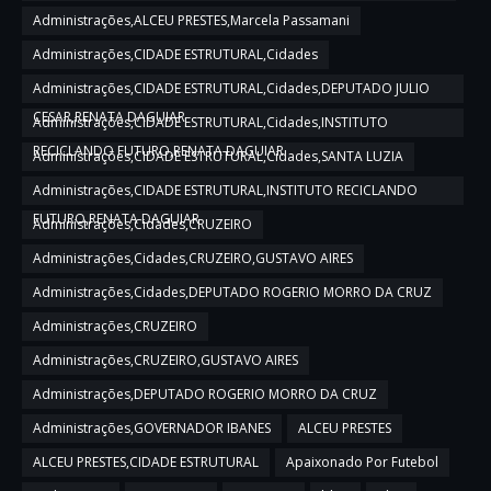
Administrações,ALCEU PRESTES,Marcela Passamani
Administrações,CIDADE ESTRUTURAL,Cidades
Administrações,CIDADE ESTRUTURAL,Cidades,DEPUTADO JULIO
CESAR,RENATA DAGUIAR
Administrações,CIDADE ESTRUTURAL,Cidades,INSTITUTO
RECICLANDO FUTURO,RENATA DAGUIAR
Administrações,CIDADE ESTRUTURAL,Cidades,SANTA LUZIA
Administrações,CIDADE ESTRUTURAL,INSTITUTO RECICLANDO
FUTURO,RENATA DAGUIAR
Administrações,Cidades,CRUZEIRO
Administrações,Cidades,CRUZEIRO,GUSTAVO AIRES
Administrações,Cidades,DEPUTADO ROGERIO MORRO DA CRUZ
Administrações,CRUZEIRO
Administrações,CRUZEIRO,GUSTAVO AIRES
Administrações,DEPUTADO ROGERIO MORRO DA CRUZ
Administrações,GOVERNADOR IBANES
ALCEU PRESTES
ALCEU PRESTES,CIDADE ESTRUTURAL
Apaixonado Por Futebol