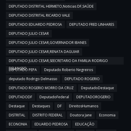
DEPUTADO DISTRITAL HERMETO,Noticias DF,SAÚDE
DEPUTADO DISTRITAL RICARDO VALE
DEPUTADO EDUARDO PEDROSA
DEPUTADO FRED LINHARES
DEPUTADO JULIO CESAR
DEPUTADO JULIO CESAR,GOVERNADOR IBANES
DEPUTADO JULIO CESAR,RENATA DAGUIAR
DEPUTADO JULIO CESAR,SEECRETARIO DA FAMILIA RODRIGO
DELMASSO
DEPUTADO PEPA
Deputado Roberio Negreiros
deputado Rodrigo Delmasso
DEPUTADO ROGERIO
DEPUTADO ROGERIO MORRO DA CRUZ
DeputadoDestaque
DEPUTADODF
DeputadoFederal
DEPUTADOROGERIO
Destaque
Destaques
DF
DireitosHumanos
DISTRITAL
DISTRITO FEDERAL
Doutora Jane
Economia
ECONONIA
EDUARDO PEDROSA
EDUCAÇÃO