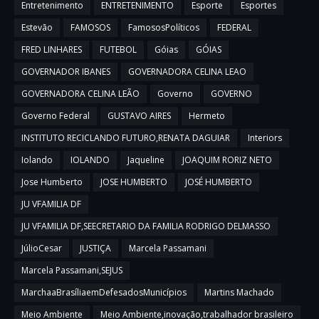
Entretenimento
ENTRETENIMENTO
Esporte
Esportes
Estevão
FAMOSOS
FamososPolíticos
FEDERAL
FRED LINHARES
FUTEBOL
Góias
GÓIAS
GOVERNADOR IBANES
GOVERNADORA CELINA LEAO
GOVERNADORA CELINA LEÃO
Governo
GOVERNO
Governo Federal
GUSTAVO AIRES
Hermeto
INSTITUTO RECICLANDO FUTURO,RENATA DAGUIAR
Interiors
Iolando
IOLANDO
Jaqueline
JOAQUIM RORIZ NETO
Jose Humberto
JOSE HUMBERTO
JOSÉ HUMBERTO
JU VFAMILIA DF
JU VFAMILIA DF,SEECRETARIO DA FAMILIA RODRIGO DELMASSO
JúlioCesar
JUSTIÇA
Marcela Passamani
Marcela Passamani,SEJUS
MarchaaBrasíliaemDefesadosMunicípios
Martins Machado
Meio Ambiente
Meio Ambiente,inovação,trabalhador brasileiro