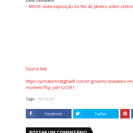
Leia também
•
MDHC visita exposição no Rio de Janeiro sobre centro de
Source link
https://jornalismodigitaldf.com.br/governo-brasileiro-r
mortem/?fsp_sid=127291
Tags:
NOTÍCIAS
Facebook
Twitter
POSTAR UM COMENTÁRIO