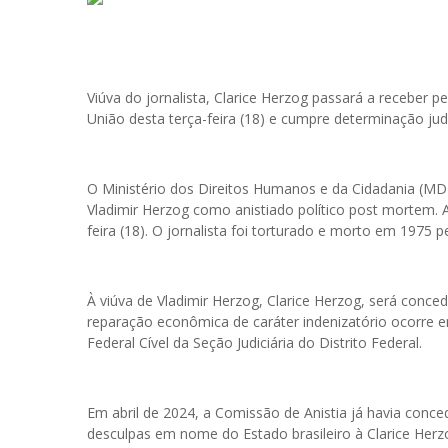
Viúva do jornalista, Clarice Herzog passará a receber pen
União desta terça-feira (18) e cumpre determinação judi
O Ministério dos Direitos Humanos e da Cidadania (MDH
Vladimir Herzog como anistiado político post mortem. A 
feira (18). O jornalista foi torturado e morto em 1975 pe
À viúva de Vladimir Herzog, Clarice Herzog, será conced
reparação econômica de caráter indenizatório ocorre em
Federal Cível da Seção Judiciária do Distrito Federal.
Em abril de 2024, a Comissão de Anistia já havia conced
desculpas em nome do Estado brasileiro à Clarice Herz