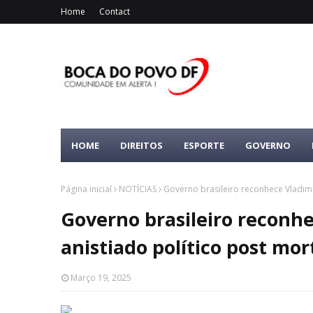
Home
Contact
HOME
DIREITOS
ESPORTE
GOVERNO
Página inicial
NOTÍCIAS
Governo brasileiro reconhece Vladim
Governo brasileiro reconh
anistiado político post mo
Março 19, 2025