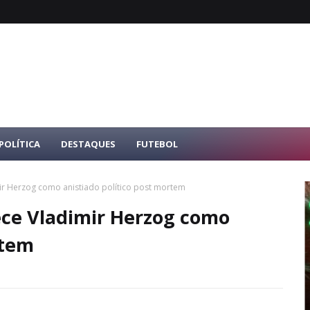
POLÍTICA
DESTAQUES
FUTEBOL
ir Herzog como anistiado político post mortem
ece Vladimir Herzog como
rtem