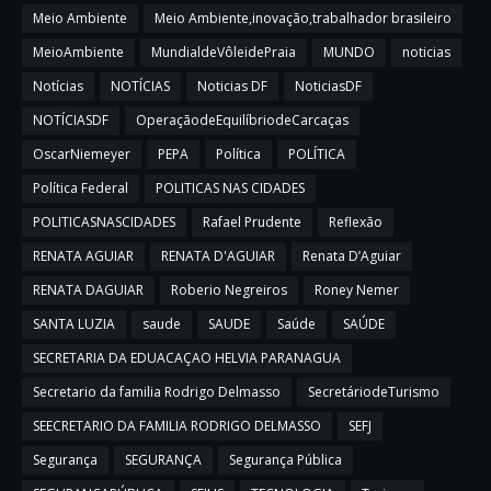
Meio Ambiente
Meio Ambiente,inovação,trabalhador brasileiro
MeioAmbiente
MundialdeVôleidePraia
MUNDO
noticias
Notícias
NOTÍCIAS
Noticias DF
NoticiasDF
NOTÍCIASDF
OperaçãodeEquilíbriodeCarcaças
OscarNiemeyer
PEPA
Política
POLÍTICA
Política Federal
POLITICAS NAS CIDADES
POLITICASNASCIDADES
Rafael Prudente
Reflexão
RENATA AGUIAR
RENATA D'AGUIAR
Renata D’Aguiar
RENATA DAGUIAR
Roberio Negreiros
Roney Nemer
SANTA LUZIA
saude
SAUDE
Saúde
SAÚDE
SECRETARIA DA EDUACAÇAO HELVIA PARANAGUA
Secretario da familia Rodrigo Delmasso
SecretáriodeTurismo
SEECRETARIO DA FAMILIA RODRIGO DELMASSO
SEFJ
Segurança
SEGURANÇA
Segurança Pública