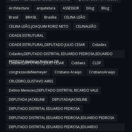
Architecture
arquitetura
ASSESSOR
blog
Blog
Brasil
BRASIL
Brasília
CELINA LEÃO
CELINA LEÃO,JOAQUIM RORIZ NETO
CELINALEÃO
CIDADE ESTRUTURAL
CIDADE ESTRUTURAL,DEPUTADO JULIO CESAR
Cidades
Cidades,DEPUTADO DISTRITAL EDUARDO PEDROSA,EDUARDO
PEDROSA,Notícias,Noticias DF
Cidades,DEPUTADO JULIO CESAR
Ciddaes
CLDF
congressodeNiemeyer
Cristiano Araújo
CristianoAraújo
CRUZEIRO,GUSTAVO AIRES
Delmo Menezes,DEPUTADO DISTRITAL RICARDO VALE
DEPUTADA JACKELINE
DEPUTADAJACKELINE
DEPUTADO DISTRITAL EDUARDO PEDROSA
DEPUTADO DISTRITAL EDUARDO PEDROSA,EDUARDO PEDROSA
DEPUTADO DISTRITAL EDUARDO PEDROSA,EDUARDO