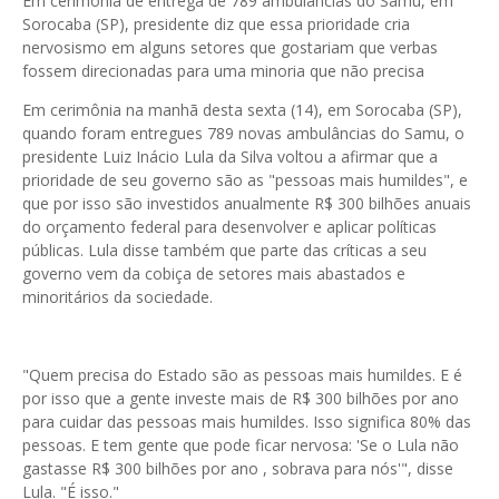
Em cerimônia de entrega de 789 ambulâncias do Samu, em
Sorocaba (SP), presidente diz que essa prioridade cria
nervosismo em alguns setores que gostariam que verbas
fossem direcionadas para uma minoria que não precisa
Em cerimônia na manhã desta sexta (14), em Sorocaba (SP),
quando foram entregues 789 novas ambulâncias do Samu, o
presidente Luiz Inácio Lula da Silva voltou a afirmar que a
prioridade de seu governo são as "pessoas mais humildes", e
que por isso são investidos anualmente R$ 300 bilhões anuais
do orçamento federal para desenvolver e aplicar políticas
públicas. Lula disse também que parte das críticas a seu
governo vem da cobiça de setores mais abastados e
minoritários da sociedade.
"Quem precisa do Estado são as pessoas mais humildes. E é
por isso que a gente investe mais de R$ 300 bilhões por ano
para cuidar das pessoas mais humildes. Isso significa 80% das
pessoas. E tem gente que pode ficar nervosa: 'Se o Lula não
gastasse R$ 300 bilhões por ano , sobrava para nós'", disse
Lula. "É isso."