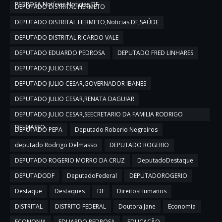
PEDROSA,Notícias,Noticias DF
DEPUTADO DISTRITAL HERMETO
DEPUTADO DISTRITAL HERMETO,Noticias DF,SAÚDE
DEPUTADO DISTRITAL RICARDO VALE
DEPUTADO EDUARDO PEDROSA
DEPUTADO FRED LINHARES
DEPUTADO JULIO CESAR
DEPUTADO JULIO CESAR,GOVERNADOR IBANES
DEPUTADO JULIO CESAR,RENATA DAGUIAR
DEPUTADO JULIO CESAR,SEECRETARIO DA FAMILIA RODRIGO
DELMASSO
DEPUTADO PEPA
Deputado Roberio Negreiros
deputado Rodrigo Delmasso
DEPUTADO ROGERIO
DEPUTADO ROGERIO MORRO DA CRUZ
DeputadoDestaque
DEPUTADODF
DeputadoFederal
DEPUTADOROGERIO
Destaque
Destaques
DF
DireitosHumanos
DISTRITAL
DISTRITO FEDERAL
Doutora Jane
Economia
ECONONIA
EDUARDO PEDROSA
EDUCAÇÃO