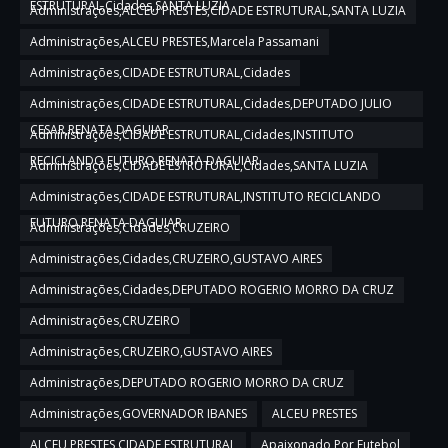
ESTRUTURAL,Cidades,SANTA LUZIA
Administrações,ALCEU PRESTES,CIDADE ESTRUTURAL,SANTA LUZIA
Administrações,ALCEU PRESTES,Marcela Passamani
Administrações,CIDADE ESTRUTURAL,Cidades
Administrações,CIDADE ESTRUTURAL,Cidades,DEPUTADO JULIO
CESAR,RENATA DAGUIAR
Administrações,CIDADE ESTRUTURAL,Cidades,INSTITUTO
RECICLANDO FUTURO,RENATA DAGUIAR
Administrações,CIDADE ESTRUTURAL,Cidades,SANTA LUZIA
Administrações,CIDADE ESTRUTURAL,INSTITUTO RECICLANDO
FUTURO,RENATA DAGUIAR
Administrações,Cidades,CRUZEIRO
Administrações,Cidades,CRUZEIRO,GUSTAVO AIRES
Administrações,Cidades,DEPUTADO ROGERIO MORRO DA CRUZ
Administrações,CRUZEIRO
Administrações,CRUZEIRO,GUSTAVO AIRES
Administrações,DEPUTADO ROGERIO MORRO DA CRUZ
Administrações,GOVERNADOR IBANES
ALCEU PRESTES
ALCEU PRESTES,CIDADE ESTRUTURAL
Apaixonado Por Futebol