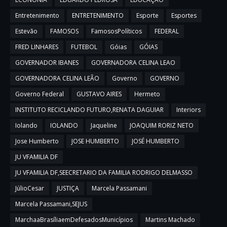
Entretenimento
ENTRETENIMENTO
Esporte
Esportes
Estevão
FAMOSOS
FamososPolíticos
FEDERAL
FRED LINHARES
FUTEBOL
Góias
GÓIAS
GOVERNADOR IBANES
GOVERNADORA CELINA LEAO
GOVERNADORA CELINA LEÃO
Governo
GOVERNO
Governo Federal
GUSTAVO AIRES
Hermeto
INSTITUTO RECICLANDO FUTURO,RENATA DAGUIAR
Interiors
Iolando
IOLANDO
Jaqueline
JOAQUIM RORIZ NETO
Jose Humberto
JOSE HUMBERTO
JOSÉ HUMBERTO
JU VFAMILIA DF
JU VFAMILIA DF,SEECRETARIO DA FAMILIA RODRIGO DELMASSO
JúlioCesar
JUSTIÇA
Marcela Passamani
Marcela Passamani,SEJUS
MarchaaBrasíliaemDefesadosMunicípios
Martins Machado