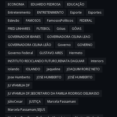
ECONONIA
EDUARDO PEDROSA
EDUCAÇÃO
Entretenimento
ENTRETENIMENTO
Esporte
Esportes
Estevão
FAMOSOS
FamososPolíticos
FEDERAL
FRED LINHARES
FUTEBOL
Góias
GÓIAS
GOVERNADOR IBANES
GOVERNADORA CELINA LEAO
GOVERNADORA CELINA LEÃO
Governo
GOVERNO
Governo Federal
GUSTAVO AIRES
Hermeto
INSTITUTO RECICLANDO FUTURO,RENATA DAGUIAR
Interiors
Iolando
IOLANDO
Jaqueline
JOAQUIM RORIZ NETO
Jose Humberto
JOSE HUMBERTO
JOSÉ HUMBERTO
JU VFAMILIA DF
JU VFAMILIA DF,SEECRETARIO DA FAMILIA RODRIGO DELMASSO
JúlioCesar
JUSTIÇA
Marcela Passamani
Marcela Passamani,SEJUS