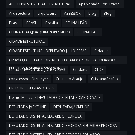
ALCEU PRESTES,CIDADE ESTRUTURAL
Apaixonado Por Futebol
Architecture
arquitetura
ASSESSOR
blog
Blog
Brasil
BRASIL
Brasília
CELINA LEÃO
CELINA LEÃO,JOAQUIM RORIZ NETO
CELINALEÃO
CIDADE ESTRUTURAL
CIDADE ESTRUTURAL,DEPUTADO JULIO CESAR
Cidades
Cidades,DEPUTADO DISTRITAL EDUARDO PEDROSA,EDUARDO
PEDROSA,Notícias,Noticias DF
Cidades,DEPUTADO JULIO CESAR
Ciddaes
CLDF
congressodeNiemeyer
Cristiano Araújo
CristianoAraújo
CRUZEIRO,GUSTAVO AIRES
Delmo Menezes,DEPUTADO DISTRITAL RICARDO VALE
DEPUTADA JACKELINE
DEPUTADAJACKELINE
DEPUTADO DISTRITAL EDUARDO PEDROSA
DEPUTADO DISTRITAL EDUARDO PEDROSA,EDUARDO PEDROSA
DEPUTADO DISTRITAL EDUARDO PEDROSA,EDUARDO