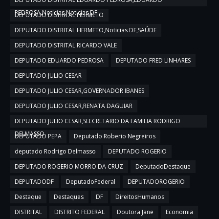
PEDROSA,Notícias,Noticias DF
DEPUTADO DISTRITAL HERMETO
DEPUTADO DISTRITAL HERMETO,Noticias DF,SAÚDE
DEPUTADO DISTRITAL RICARDO VALE
DEPUTADO EDUARDO PEDROSA
DEPUTADO FRED LINHARES
DEPUTADO JULIO CESAR
DEPUTADO JULIO CESAR,GOVERNADOR IBANES
DEPUTADO JULIO CESAR,RENATA DAGUIAR
DEPUTADO JULIO CESAR,SEECRETARIO DA FAMILIA RODRIGO
DELMASSO
DEPUTADO PEPA
Deputado Roberio Negreiros
deputado Rodrigo Delmasso
DEPUTADO ROGERIO
DEPUTADO ROGERIO MORRO DA CRUZ
DeputadoDestaque
DEPUTADODF
DeputadoFederal
DEPUTADOROGERIO
Destaque
Destaques
DF
DireitosHumanos
DISTRITAL
DISTRITO FEDERAL
Doutora Jane
Economia