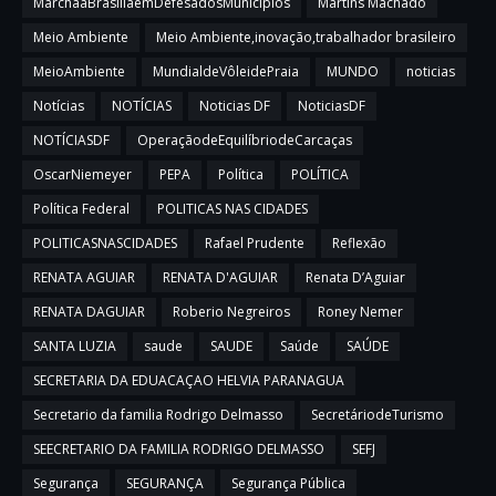
MarchaaBrasíliaemDefesadosMunicípios
Martins Machado
Meio Ambiente
Meio Ambiente,inovação,trabalhador brasileiro
MeioAmbiente
MundialdeVôleidePraia
MUNDO
noticias
Notícias
NOTÍCIAS
Noticias DF
NoticiasDF
NOTÍCIASDF
OperaçãodeEquilíbriodeCarcaças
OscarNiemeyer
PEPA
Política
POLÍTICA
Política Federal
POLITICAS NAS CIDADES
POLITICASNASCIDADES
Rafael Prudente
Reflexão
RENATA AGUIAR
RENATA D'AGUIAR
Renata D’Aguiar
RENATA DAGUIAR
Roberio Negreiros
Roney Nemer
SANTA LUZIA
saude
SAUDE
Saúde
SAÚDE
SECRETARIA DA EDUACAÇAO HELVIA PARANAGUA
Secretario da familia Rodrigo Delmasso
SecretáriodeTurismo
SEECRETARIO DA FAMILIA RODRIGO DELMASSO
SEFJ
Segurança
SEGURANÇA
Segurança Pública