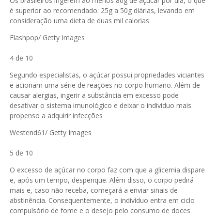
Os brasileiros ingerem ao menos 80g de açúcar por dia, o que
é superior ao recomendado: 25g a 50g diárias, levando em
consideração uma dieta de duas mil calorias
Flashpop/ Getty Images
4 de 10
Segundo especialistas, o açúcar possui propriedades viciantes
e acionam uma série de reações no corpo humano. Além de
causar alergias, ingerir a substância em excesso pode
desativar o sistema imunológico e deixar o indivíduo mais
propenso a adquirir infecções
Westend61/ Getty Images
5 de 10
O excesso de açúcar no corpo faz com que a glicemia dispare
e, após um tempo, despenque. Além disso, o corpo pedirá
mais e, caso não receba, começará a enviar sinais de
abstinência. Consequentemente, o indivíduo entra em ciclo
compulsório de fome e o desejo pelo consumo de doces