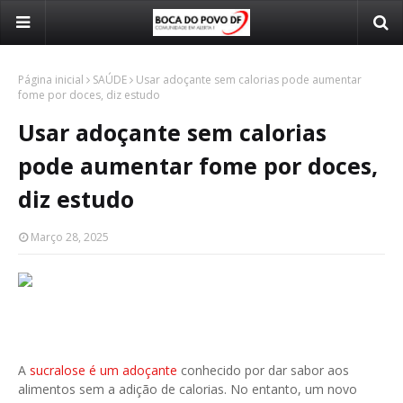
Página inicial
SAÚDE
Usar adoçante sem calorias pode aumentar
fome por doces, diz estudo
Usar adoçante sem calorias
pode aumentar fome por doces,
diz estudo
Março 28, 2025
A
sucralose é um adoçante
conhecido por dar sabor aos
alimentos sem a adição de calorias. No entanto, um novo