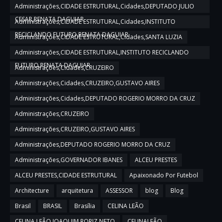
Administrações,CIDADE ESTRUTURAL,Cidades,DEPUTADO JULIO
CESAR,RENATA DAGUIAR
Administrações,CIDADE ESTRUTURAL,Cidades,INSTITUTO
RECICLANDO FUTURO,RENATA DAGUIAR
Administrações,CIDADE ESTRUTURAL,Cidades,SANTA LUZIA
Administrações,CIDADE ESTRUTURAL,INSTITUTO RECICLANDO
FUTURO,RENATA DAGUIAR
Administrações,Cidades,CRUZEIRO
Administrações,Cidades,CRUZEIRO,GUSTAVO AIRES
Administrações,Cidades,DEPUTADO ROGERIO MORRO DA CRUZ
Administrações,CRUZEIRO
Administrações,CRUZEIRO,GUSTAVO AIRES
Administrações,DEPUTADO ROGERIO MORRO DA CRUZ
Administrações,GOVERNADOR IBANES
ALCEU PRESTES
ALCEU PRESTES,CIDADE ESTRUTURAL
Apaixonado Por Futebol
Architecture
arquitetura
ASSESSOR
blog
Blog
Brasil
BRASIL
Brasília
CELINA LEÃO
CELINA LEÃO,JOAQUIM RORIZ NETO
CELINALEÃO