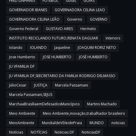
FRED LINHARES
FUTEBOL
Góias
GÓIAS
GOVERNADOR IBANES
GOVERNADORA CELINA LEAO
GOVERNADORA CELINA LEÃO
Governo
GOVERNO
Governo Federal
GUSTAVO AIRES
Hermeto
INSTITUTO RECICLANDO FUTURO,RENATA DAGUIAR
Interiors
Iolando
IOLANDO
Jaqueline
JOAQUIM RORIZ NETO
Jose Humberto
JOSE HUMBERTO
JOSÉ HUMBERTO
JU VFAMILIA DF
JU VFAMILIA DF,SEECRETARIO DA FAMILIA RODRIGO DELMASSO
JúlioCesar
JUSTIÇA
Marcela Passamani
Marcela Passamani,SEJUS
MarchaaBrasíliaemDefesadosMunicípios
Martins Machado
Meio Ambiente
Meio Ambiente,inovação,trabalhador brasileiro
MeioAmbiente
MundialdeVôleidePraia
MUNDO
noticias
Notícias
NOTÍCIAS
Noticias DF
NoticiasDF