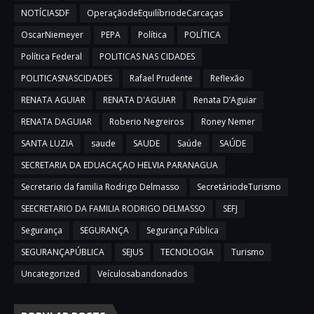
NOTÍCIASDF
OperaçãodeEquilíbriodeCarcaças
OscarNiemeyer
PEPA
Política
POLÍTICA
Política Federal
POLITICAS NAS CIDADES
POLITICASNASCIDADES
Rafael Prudente
Reflexão
RENATA AGUIAR
RENATA D'AGUIAR
Renata D’Aguiar
RENATA DAGUIAR
Roberio Negreiros
Roney Nemer
SANTA LUZIA
saude
SAUDE
Saúde
SAÚDE
SECRETARIA DA EDUACAÇAO HELVIA PARANAGUA
Secretario da familia Rodrigo Delmasso
SecretáriodeTurismo
SEECRETARIO DA FAMILIA RODRIGO DELMASSO
SEFJ
Segurança
SEGURANÇA
Segurança Pública
SEGURANÇAPÚBLICA
SEJUS
TECNOLOGIA
Turismo
Uncategorized
Veículosabandonados