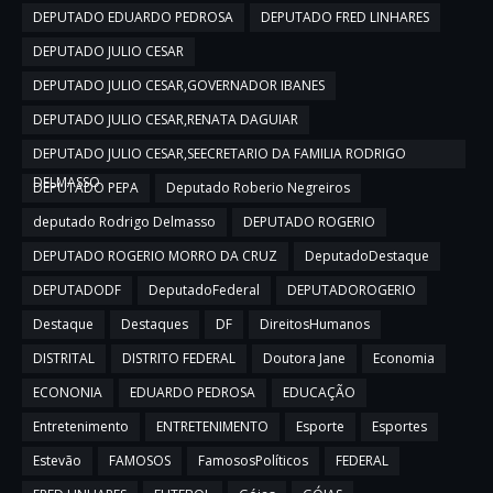
DEPUTADO EDUARDO PEDROSA
DEPUTADO FRED LINHARES
DEPUTADO JULIO CESAR
DEPUTADO JULIO CESAR,GOVERNADOR IBANES
DEPUTADO JULIO CESAR,RENATA DAGUIAR
DEPUTADO JULIO CESAR,SEECRETARIO DA FAMILIA RODRIGO
DELMASSO
DEPUTADO PEPA
Deputado Roberio Negreiros
deputado Rodrigo Delmasso
DEPUTADO ROGERIO
DEPUTADO ROGERIO MORRO DA CRUZ
DeputadoDestaque
DEPUTADODF
DeputadoFederal
DEPUTADOROGERIO
Destaque
Destaques
DF
DireitosHumanos
DISTRITAL
DISTRITO FEDERAL
Doutora Jane
Economia
ECONONIA
EDUARDO PEDROSA
EDUCAÇÃO
Entretenimento
ENTRETENIMENTO
Esporte
Esportes
Estevão
FAMOSOS
FamososPolíticos
FEDERAL