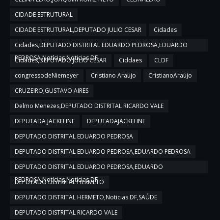
CIDADE ESTRUTURAL
CIDADE ESTRUTURAL,DEPUTADO JULIO CESAR
Cidades
Cidades,DEPUTADO DISTRITAL EDUARDO PEDROSA,EDUARDO
PEDROSA,Notícias,Noticias DF
Cidades,DEPUTADO JULIO CESAR
Ciddaes
CLDF
congressodeNiemeyer
Cristiano Araújo
CristianoAraújo
CRUZEIRO,GUSTAVO AIRES
Delmo Menezes,DEPUTADO DISTRITAL RICARDO VALE
DEPUTADA JACKELINE
DEPUTADAJACKELINE
DEPUTADO DISTRITAL EDUARDO PEDROSA
DEPUTADO DISTRITAL EDUARDO PEDROSA,EDUARDO PEDROSA
DEPUTADO DISTRITAL EDUARDO PEDROSA,EDUARDO
PEDROSA,Notícias,Noticias DF
DEPUTADO DISTRITAL HERMETO
DEPUTADO DISTRITAL HERMETO,Noticias DF,SAÚDE
DEPUTADO DISTRITAL RICARDO VALE