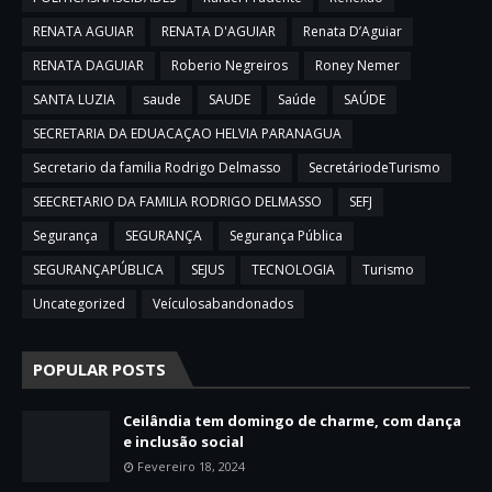
RENATA AGUIAR
RENATA D'AGUIAR
Renata D’Aguiar
RENATA DAGUIAR
Roberio Negreiros
Roney Nemer
SANTA LUZIA
saude
SAUDE
Saúde
SAÚDE
SECRETARIA DA EDUACAÇAO HELVIA PARANAGUA
Secretario da familia Rodrigo Delmasso
SecretáriodeTurismo
SEECRETARIO DA FAMILIA RODRIGO DELMASSO
SEFJ
Segurança
SEGURANÇA
Segurança Pública
SEGURANÇAPÚBLICA
SEJUS
TECNOLOGIA
Turismo
Uncategorized
Veículosabandonados
POPULAR POSTS
Ceilândia tem domingo de charme, com dança
e inclusão social
Fevereiro 18, 2024