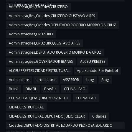
FUTURO,RENATA DAGUIAR
Administrações,Cidades,CRUZEIRO
Administrações,Cidades,CRUZEIRO,GUSTAVO AIRES
Administrações,Cidades,DEPUTADO ROGERIO MORRO DA CRUZ
Administrações,CRUZEIRO
Administrações,CRUZEIRO,GUSTAVO AIRES
Administrações,DEPUTADO ROGERIO MORRO DA CRUZ
Administrações,GOVERNADOR IBANES
ALCEU PRESTES
ALCEU PRESTES,CIDADE ESTRUTURAL
Apaixonado Por Futebol
Architecture
arquitetura
ASSESSOR
blog
Blog
Brasil
BRASIL
Brasília
CELINA LEÃO
CELINA LEÃO,JOAQUIM RORIZ NETO
CELINALEÃO
CIDADE ESTRUTURAL
CIDADE ESTRUTURAL,DEPUTADO JULIO CESAR
Cidades
Cidades,DEPUTADO DISTRITAL EDUARDO PEDROSA,EDUARDO