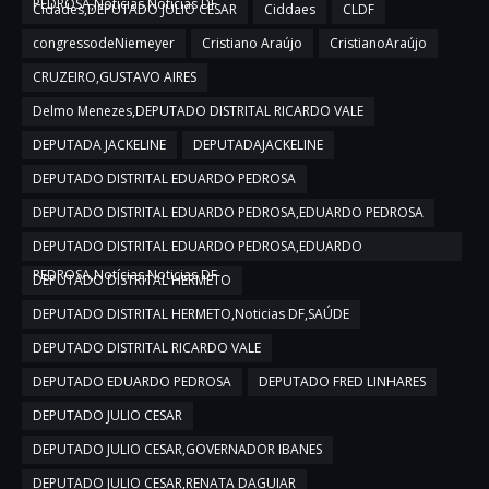
PEDROSA,Notícias,Noticias DF
Cidades,DEPUTADO JULIO CESAR
Ciddaes
CLDF
congressodeNiemeyer
Cristiano Araújo
CristianoAraújo
CRUZEIRO,GUSTAVO AIRES
Delmo Menezes,DEPUTADO DISTRITAL RICARDO VALE
DEPUTADA JACKELINE
DEPUTADAJACKELINE
DEPUTADO DISTRITAL EDUARDO PEDROSA
DEPUTADO DISTRITAL EDUARDO PEDROSA,EDUARDO PEDROSA
DEPUTADO DISTRITAL EDUARDO PEDROSA,EDUARDO
PEDROSA,Notícias,Noticias DF
DEPUTADO DISTRITAL HERMETO
DEPUTADO DISTRITAL HERMETO,Noticias DF,SAÚDE
DEPUTADO DISTRITAL RICARDO VALE
DEPUTADO EDUARDO PEDROSA
DEPUTADO FRED LINHARES
DEPUTADO JULIO CESAR
DEPUTADO JULIO CESAR,GOVERNADOR IBANES
DEPUTADO JULIO CESAR,RENATA DAGUIAR