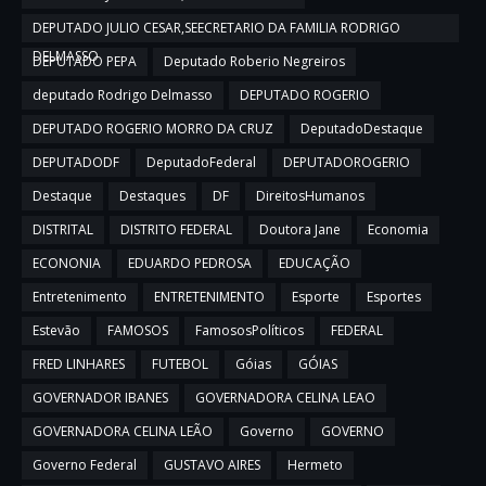
DEPUTADO JULIO CESAR,SEECRETARIO DA FAMILIA RODRIGO
DELMASSO
DEPUTADO PEPA
Deputado Roberio Negreiros
deputado Rodrigo Delmasso
DEPUTADO ROGERIO
DEPUTADO ROGERIO MORRO DA CRUZ
DeputadoDestaque
DEPUTADODF
DeputadoFederal
DEPUTADOROGERIO
Destaque
Destaques
DF
DireitosHumanos
DISTRITAL
DISTRITO FEDERAL
Doutora Jane
Economia
ECONONIA
EDUARDO PEDROSA
EDUCAÇÃO
Entretenimento
ENTRETENIMENTO
Esporte
Esportes
Estevão
FAMOSOS
FamososPolíticos
FEDERAL
FRED LINHARES
FUTEBOL
Góias
GÓIAS
GOVERNADOR IBANES
GOVERNADORA CELINA LEAO
GOVERNADORA CELINA LEÃO
Governo
GOVERNO
Governo Federal
GUSTAVO AIRES
Hermeto