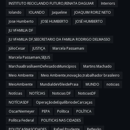
INSTITUTO RECICLANDO FUTURO,RENATA DAGUIAR
Interiors
Iolando
IOLANDO
Jaqueline
JOAQUIM RORIZ NETO
Jose Humberto
JOSE HUMBERTO
JOSÉ HUMBERTO
JU VFAMILIA DF
JU VFAMILIA DF,SEECRETARIO DA FAMILIA RODRIGO DELMASSO
JúlioCesar
JUSTIÇA
Marcela Passamani
Marcela Passamani,SEJUS
MarchaaBrasíliaemDefesadosMunicípios
Martins Machado
Meio Ambiente
Meio Ambiente,inovação,trabalhador brasileiro
MeioAmbiente
MundialdeVôleidePraia
MUNDO
noticias
Notícias
NOTÍCIAS
Noticias DF
NoticiasDF
NOTÍCIASDF
OperaçãodeEquilíbriodeCarcaças
OscarNiemeyer
PEPA
Política
POLÍTICA
Política Federal
POLITICAS NAS CIDADES
POLITICASNASCIDADES
Rafael Prudente
Reflexão