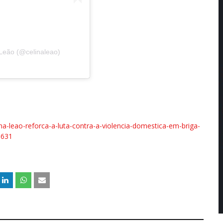
Leão (@celinaleao)
ina-leao-reforca-a-luta-contra-a-violencia-domestica-em-briga-
6631