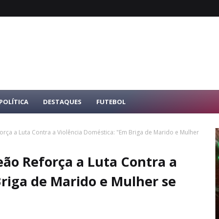
POLÍTICA
DESTAQUES
FUTEBOL
rça a Luta Contra a Violência Doméstica: "Em Briga de Marido e Mulher
eão Reforça a Luta Contra a
riga de Marido e Mulher se