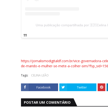
Uma publicação compartilhada por 🇧🇷Celina 
https://jornalismodigitaldf.com.br/vice-governadora-cel
de-marido-e-mulher-se-mete-a-colher-sim/?fsp_sid=15
Tags:
CELINA LEÃO
Facebook
Twitter
POSTAR UM COMENTÁRIO