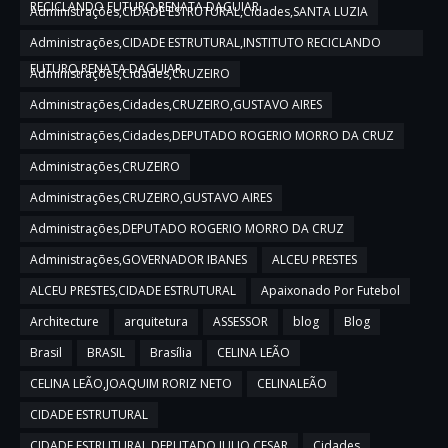
RECICLANDO FUTURO,RENATA DAGUIAR
Administrações,CIDADE ESTRUTURAL,Cidades,SANTA LUZIA
Administrações,CIDADE ESTRUTURAL,INSTITUTO RECICLANDO
FUTURO,RENATA DAGUIAR
Administrações,Cidades,CRUZEIRO
Administrações,Cidades,CRUZEIRO,GUSTAVO AIRES
Administrações,Cidades,DEPUTADO ROGERIO MORRO DA CRUZ
Administrações,CRUZEIRO
Administrações,CRUZEIRO,GUSTAVO AIRES
Administrações,DEPUTADO ROGERIO MORRO DA CRUZ
Administrações,GOVERNADOR IBANES
ALCEU PRESTES
ALCEU PRESTES,CIDADE ESTRUTURAL
Apaixonado Por Futebol
Architecture
arquitetura
ASSESSOR
blog
Blog
Brasil
BRASIL
Brasília
CELINA LEÃO
CELINA LEÃO,JOAQUIM RORIZ NETO
CELINALEÃO
CIDADE ESTRUTURAL
CIDADE ESTRUTURAL,DEPUTADO JULIO CESAR
Cidades