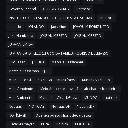
GOVERNADORA CELINA LEÃO
Governo
GOVERNO
Governo Federal
GUSTAVO AIRES
Hermeto
INSTITUTO RECICLANDO FUTURO,RENATA DAGUIAR
Interiors
Iolando
IOLANDO
Jaqueline
JOAQUIM RORIZ NETO
Jose Humberto
JOSE HUMBERTO
JOSÉ HUMBERTO
JU VFAMILIA DF
JU VFAMILIA DF,SEECRETARIO DA FAMILIA RODRIGO DELMASSO
JúlioCesar
JUSTIÇA
Marcela Passamani
Marcela Passamani,SEJUS
MarchaaBrasíliaemDefesadosMunicípios
Martins Machado
Meio Ambiente
Meio Ambiente,inovação,trabalhador brasileiro
MeioAmbiente
MundialdeVôleidePraia
MUNDO
noticias
Notícias
NOTÍCIAS
Noticias DF
NoticiasDF
NOTÍCIASDF
OperaçãodeEquilíbriodeCarcaças
OscarNiemeyer
PEPA
Política
POLÍTICA