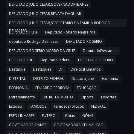
DEPUTADO JULIO CESAR,GOVERNADOR IBANES
DEPUTADO JULIO CESAR,RENATA DAGUIAR
DEPUTADO JULIO CESAR,SEECRETARIO DA FAMILIA RODRIGO
DELMASSO
DEPUTADO PEPA
Deputado Roberio Negreiros
deputado Rodrigo Delmasso
DEPUTADO ROGERIO
DEPUTADO ROGERIO MORRO DA CRUZ
DeputadoDestaque
DEPUTADODF
DeputadoFederal
DEPUTADOROGERIO
Destaque
Destaques
DF
DireitosHumanos
DISTRITAL
DISTRITO FEDERAL
Doutora Jane
Economia
ECONONIA
EDUARDO PEDROSA
EDUCAÇÃO
Entretenimento
ENTRETENIMENTO
Esporte
Esportes
Estevão
FAMOSOS
FamososPolíticos
FEDERAL
FRED LINHARES
FUTEBOL
Góias
GÓIAS
GOVERNADOR IBANES
GOVERNADORA CELINA LEAO