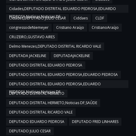
Cidades,DEPUTADO DISTRITAL EDUARDO PEDROSA,EDUARDO
PEDROSA,Notícias,Noticias DF
Cidades,DEPUTADO JULIO CESAR
Ciddaes
CLDF
congressodeNiemeyer
Cristiano Araújo
CristianoAraújo
CRUZEIRO,GUSTAVO AIRES
Delmo Menezes,DEPUTADO DISTRITAL RICARDO VALE
DEPUTADA JACKELINE
DEPUTADAJACKELINE
DEPUTADO DISTRITAL EDUARDO PEDROSA
DEPUTADO DISTRITAL EDUARDO PEDROSA,EDUARDO PEDROSA
DEPUTADO DISTRITAL EDUARDO PEDROSA,EDUARDO
PEDROSA,Notícias,Noticias DF
DEPUTADO DISTRITAL HERMETO
DEPUTADO DISTRITAL HERMETO,Noticias DF,SAÚDE
DEPUTADO DISTRITAL RICARDO VALE
DEPUTADO EDUARDO PEDROSA
DEPUTADO FRED LINHARES
DEPUTADO JULIO CESAR