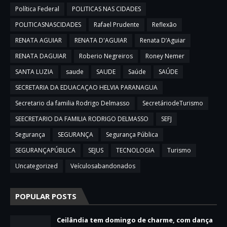
Política Federal
POLITICAS NAS CIDADES
POLITICASNASCIDADES
Rafael Prudente
Reflexão
RENATA AGUIAR
RENATA D'AGUIAR
Renata D’Aguiar
RENATA DAGUIAR
Roberio Negreiros
Roney Nemer
SANTA LUZIA
saude
SAUDE
Saúde
SAÚDE
SECRETARIA DA EDUACAÇAO HELVIA PARANAGUA
Secretario da familia Rodrigo Delmasso
SecretáriodeTurismo
SEECRETARIO DA FAMILIA RODRIGO DELMASSO
SEFJ
Segurança
SEGURANÇA
Segurança Pública
SEGURANÇAPÚBLICA
SEJUS
TECNOLOGIA
Turismo
Uncategorized
Veículosabandonados
POPULAR POSTS
Ceilândia tem domingo de charme, com dança