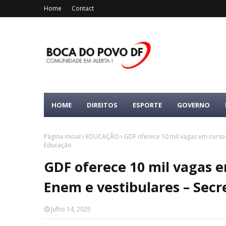
Home
Contact
HOME
DIREITOS
ESPORTE
GOVERNO
Página inicial
EDUCAÇÃO
GDF oferece 10 mil vagas em cursos
Educação
GDF oferece 10 mil vagas e
Enem e vestibulares – Secr
Julho 14, 2025