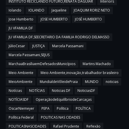
INSTITUTO RECICLANDO FUTURO,RENATA DAGUIAR
Interiors
Iolando
IOLANDO
Jaqueline
JOAQUIM RORIZ NETO
Jose Humberto
JOSE HUMBERTO
JOSÉ HUMBERTO
JU VFAMILIA DF
JU VFAMILIA DF,SEECRETARIO DA FAMILIA RODRIGO DELMASSO
JúlioCesar
JUSTIÇA
Marcela Passamani
Marcela Passamani,SEJUS
MarchaaBrasíliaemDefesadosMunicípios
Martins Machado
Meio Ambiente
Meio Ambiente,inovação,trabalhador brasileiro
MeioAmbiente
MundialdeVôleidePraia
MUNDO
noticias
Notícias
NOTÍCIAS
Noticias DF
NoticiasDF
NOTÍCIASDF
OperaçãodeEquilíbriodeCarcaças
OscarNiemeyer
PEPA
Política
POLÍTICA
Política Federal
POLITICAS NAS CIDADES
POLITICASNASCIDADES
Rafael Prudente
Reflexão