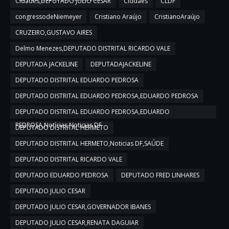
Cidades,DEPUTADO JULIO CESAR
Ciddaes
CLDF
congressodeNiemeyer
Cristiano Araújo
CristianoAraújo
CRUZEIRO,GUSTAVO AIRES
Delmo Menezes,DEPUTADO DISTRITAL RICARDO VALE
DEPUTADA JACKELINE
DEPUTADAJACKELINE
DEPUTADO DISTRITAL EDUARDO PEDROSA
DEPUTADO DISTRITAL EDUARDO PEDROSA,EDUARDO PEDROSA
DEPUTADO DISTRITAL EDUARDO PEDROSA,EDUARDO
PEDROSA,Notícias,Noticias DF
DEPUTADO DISTRITAL HERMETO
DEPUTADO DISTRITAL HERMETO,Noticias DF,SAÚDE
DEPUTADO DISTRITAL RICARDO VALE
DEPUTADO EDUARDO PEDROSA
DEPUTADO FRED LINHARES
DEPUTADO JULIO CESAR
DEPUTADO JULIO CESAR,GOVERNADOR IBANES
DEPUTADO JULIO CESAR,RENATA DAGUIAR