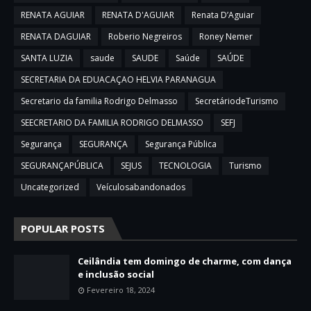
RENATA AGUIAR
RENATA D'AGUIAR
Renata D’Aguiar
RENATA DAGUIAR
Roberio Negreiros
Roney Nemer
SANTA LUZIA
saude
SAUDE
Saúde
SAÚDE
SECRETARIA DA EDUACAÇAO HELVIA PARANAGUA
Secretario da familia Rodrigo Delmasso
SecretáriodeTurismo
SEECRETARIO DA FAMILIA RODRIGO DELMASSO
SEFJ
Segurança
SEGURANÇA
Segurança Pública
SEGURANÇAPÚBLICA
SEJUS
TECNOLOGIA
Turismo
Uncategorized
Veículosabandonados
POPULAR POSTS
Ceilândia tem domingo de charme, com dança
e inclusão social
Fevereiro 18, 2024