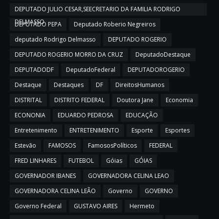
DEPUTADO JULIO CESAR,SEECRETARIO DA FAMILIA RODRIGO
DELMASSO
DEPUTADO PEPA
Deputado Roberio Negreiros
deputado Rodrigo Delmasso
DEPUTADO ROGERIO
DEPUTADO ROGERIO MORRO DA CRUZ
DeputadoDestaque
DEPUTADODF
DeputadoFederal
DEPUTADOROGERIO
Destaque
Destaques
DF
DireitosHumanos
DISTRITAL
DISTRITO FEDERAL
Doutora Jane
Economia
ECONONIA
EDUARDO PEDROSA
EDUCAÇÃO
Entretenimento
ENTRETENIMENTO
Esporte
Esportes
Estevão
FAMOSOS
FamososPolíticos
FEDERAL
FRED LINHARES
FUTEBOL
Góias
GÓIAS
GOVERNADOR IBANES
GOVERNADORA CELINA LEAO
GOVERNADORA CELINA LEÃO
Governo
GOVERNO
Governo Federal
GUSTAVO AIRES
Hermeto