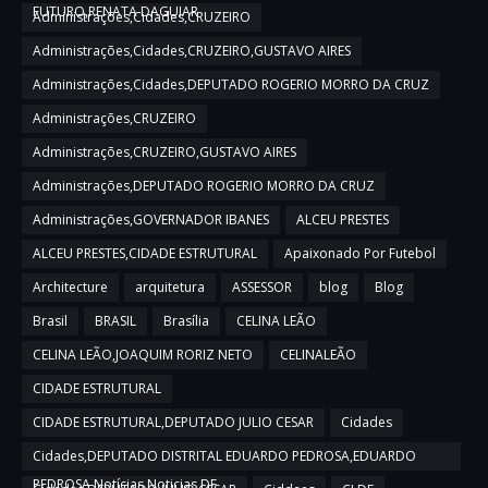
FUTURO,RENATA DAGUIAR
Administrações,Cidades,CRUZEIRO
Administrações,Cidades,CRUZEIRO,GUSTAVO AIRES
Administrações,Cidades,DEPUTADO ROGERIO MORRO DA CRUZ
Administrações,CRUZEIRO
Administrações,CRUZEIRO,GUSTAVO AIRES
Administrações,DEPUTADO ROGERIO MORRO DA CRUZ
Administrações,GOVERNADOR IBANES
ALCEU PRESTES
ALCEU PRESTES,CIDADE ESTRUTURAL
Apaixonado Por Futebol
Architecture
arquitetura
ASSESSOR
blog
Blog
Brasil
BRASIL
Brasília
CELINA LEÃO
CELINA LEÃO,JOAQUIM RORIZ NETO
CELINALEÃO
CIDADE ESTRUTURAL
CIDADE ESTRUTURAL,DEPUTADO JULIO CESAR
Cidades
Cidades,DEPUTADO DISTRITAL EDUARDO PEDROSA,EDUARDO
PEDROSA,Notícias,Noticias DF