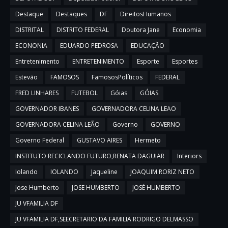
Destaque
Destaques
DF
DireitosHumanos
DISTRITAL
DISTRITO FEDERAL
Doutora Jane
Economia
ECONONIA
EDUARDO PEDROSA
EDUCAÇÃO
Entretenimento
ENTRETENIMENTO
Esporte
Esportes
Estevão
FAMOSOS
FamososPolíticos
FEDERAL
FRED LINHARES
FUTEBOL
Góias
GÓIAS
GOVERNADOR IBANES
GOVERNADORA CELINA LEAO
GOVERNADORA CELINA LEÃO
Governo
GOVERNO
Governo Federal
GUSTAVO AIRES
Hermeto
INSTITUTO RECICLANDO FUTURO,RENATA DAGUIAR
Interiors
Iolando
IOLANDO
Jaqueline
JOAQUIM RORIZ NETO
Jose Humberto
JOSE HUMBERTO
JOSÉ HUMBERTO
JU VFAMILIA DF
JU VFAMILIA DF,SEECRETARIO DA FAMILIA RODRIGO DELMASSO