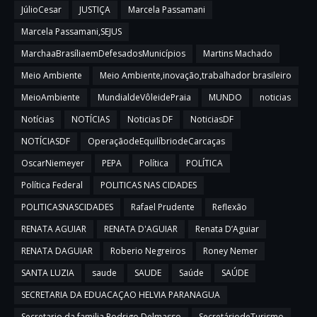
JúlioCesar
JUSTIÇA
Marcela Passamani
Marcela Passamani,SEJUS
MarchaaBrasíliaemDefesadosMunicípios
Martins Machado
Meio Ambiente
Meio Ambiente,inovação,trabalhador brasileiro
MeioAmbiente
MundialdeVôleidePraia
MUNDO
noticias
Notícias
NOTÍCIAS
Noticias DF
NoticiasDF
NOTÍCIASDF
OperaçãodeEquilíbriodeCarcaças
OscarNiemeyer
PEPA
Política
POLÍTICA
Política Federal
POLITICAS NAS CIDADES
POLITICASNASCIDADES
Rafael Prudente
Reflexão
RENATA AGUIAR
RENATA D'AGUIAR
Renata D’Aguiar
RENATA DAGUIAR
Roberio Negreiros
Roney Nemer
SANTA LUZIA
saude
SAUDE
Saúde
SAÚDE
SECRETARIA DA EDUACAÇAO HELVIA PARANAGUA
Secretario da familia Rodrigo Delmasso
SecretáriodeTurismo