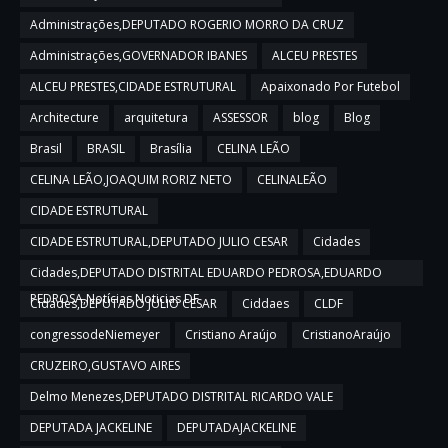
Administrações,DEPUTADO ROGERIO MORRO DA CRUZ
Administrações,GOVERNADOR IBANES
ALCEU PRESTES
ALCEU PRESTES,CIDADE ESTRUTURAL
Apaixonado Por Futebol
Architecture
arquitetura
ASSESSOR
blog
Blog
Brasil
BRASIL
Brasília
CELINA LEÃO
CELINA LEÃO,JOAQUIM RORIZ NETO
CELINALEÃO
CIDADE ESTRUTURAL
CIDADE ESTRUTURAL,DEPUTADO JULIO CESAR
Cidades
Cidades,DEPUTADO DISTRITAL EDUARDO PEDROSA,EDUARDO
PEDROSA,Notícias,Noticias DF
Cidades,DEPUTADO JULIO CESAR
Ciddaes
CLDF
congressodeNiemeyer
Cristiano Araújo
CristianoAraújo
CRUZEIRO,GUSTAVO AIRES
Delmo Menezes,DEPUTADO DISTRITAL RICARDO VALE
DEPUTADA JACKELINE
DEPUTADAJACKELINE