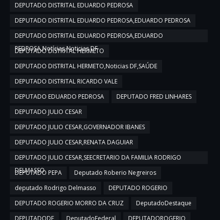
DEPUTADO DISTRITAL EDUARDO PEDROSA
DEPUTADO DISTRITAL EDUARDO PEDROSA,EDUARDO PEDROSA
DEPUTADO DISTRITAL EDUARDO PEDROSA,EDUARDO
PEDROSA,Notícias,Noticias DF
DEPUTADO DISTRITAL HERMETO
DEPUTADO DISTRITAL HERMETO,Noticias DF,SAÚDE
DEPUTADO DISTRITAL RICARDO VALE
DEPUTADO EDUARDO PEDROSA
DEPUTADO FRED LINHARES
DEPUTADO JULIO CESAR
DEPUTADO JULIO CESAR,GOVERNADOR IBANES
DEPUTADO JULIO CESAR,RENATA DAGUIAR
DEPUTADO JULIO CESAR,SEECRETARIO DA FAMILIA RODRIGO
DELMASSO
DEPUTADO PEPA
Deputado Roberio Negreiros
deputado Rodrigo Delmasso
DEPUTADO ROGERIO
DEPUTADO ROGERIO MORRO DA CRUZ
DeputadoDestaque
DEPUTADODF
DeputadoFederal
DEPUTADOROGERIO