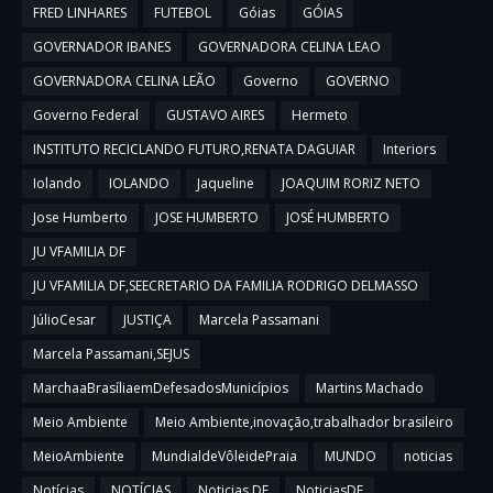
FRED LINHARES
FUTEBOL
Góias
GÓIAS
GOVERNADOR IBANES
GOVERNADORA CELINA LEAO
GOVERNADORA CELINA LEÃO
Governo
GOVERNO
Governo Federal
GUSTAVO AIRES
Hermeto
INSTITUTO RECICLANDO FUTURO,RENATA DAGUIAR
Interiors
Iolando
IOLANDO
Jaqueline
JOAQUIM RORIZ NETO
Jose Humberto
JOSE HUMBERTO
JOSÉ HUMBERTO
JU VFAMILIA DF
JU VFAMILIA DF,SEECRETARIO DA FAMILIA RODRIGO DELMASSO
JúlioCesar
JUSTIÇA
Marcela Passamani
Marcela Passamani,SEJUS
MarchaaBrasíliaemDefesadosMunicípios
Martins Machado
Meio Ambiente
Meio Ambiente,inovação,trabalhador brasileiro
MeioAmbiente
MundialdeVôleidePraia
MUNDO
noticias
Notícias
NOTÍCIAS
Noticias DF
NoticiasDF