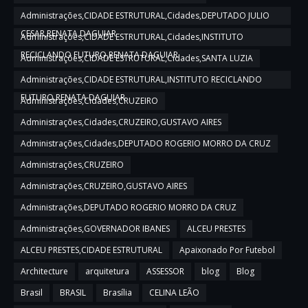
Administrações,CIDADE ESTRUTURAL,Cidades,DEPUTADO JULIO
CESAR,RENATA DAGUIAR
Administrações,CIDADE ESTRUTURAL,Cidades,INSTITUTO
RECICLANDO FUTURO,RENATA DAGUIAR
Administrações,CIDADE ESTRUTURAL,Cidades,SANTA LUZIA
Administrações,CIDADE ESTRUTURAL,INSTITUTO RECICLANDO
FUTURO,RENATA DAGUIAR
Administrações,Cidades,CRUZEIRO
Administrações,Cidades,CRUZEIRO,GUSTAVO AIRES
Administrações,Cidades,DEPUTADO ROGERIO MORRO DA CRUZ
Administrações,CRUZEIRO
Administrações,CRUZEIRO,GUSTAVO AIRES
Administrações,DEPUTADO ROGERIO MORRO DA CRUZ
Administrações,GOVERNADOR IBANES
ALCEU PRESTES
ALCEU PRESTES,CIDADE ESTRUTURAL
Apaixonado Por Futebol
Architecture
arquitetura
ASSESSOR
blog
Blog
Brasil
BRASIL
Brasília
CELINA LEÃO