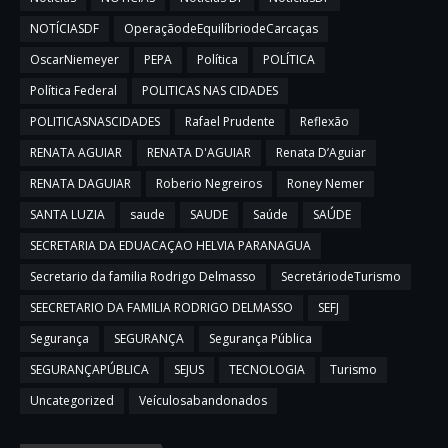
NOTÍCIASDF
OperaçãodeEquilíbriodeCarcaças
OscarNiemeyer
PEPA
Política
POLÍTICA
Política Federal
POLITICAS NAS CIDADES
POLITICASNASCIDADES
Rafael Prudente
Reflexão
RENATA AGUIAR
RENATA D'AGUIAR
Renata D’Aguiar
RENATA DAGUIAR
Roberio Negreiros
Roney Nemer
SANTA LUZIA
saude
SAUDE
Saúde
SAÚDE
SECRETARIA DA EDUACAÇAO HELVIA PARANAGUA
Secretario da familia Rodrigo Delmasso
SecretáriodeTurismo
SEECRETARIO DA FAMILIA RODRIGO DELMASSO
SEFJ
Segurança
SEGURANÇA
Segurança Pública
SEGURANÇAPÚBLICA
SEJUS
TECNOLOGIA
Turismo
Uncategorized
Veículosabandonados