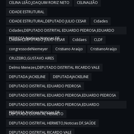
CELINA LEÃO,JOAQUIM RORIZ NETO
CELINALEÃO
CIDADE ESTRUTURAL
CIDADE ESTRUTURAL,DEPUTADO JULIO CESAR
Cidades
Cidades,DEPUTADO DISTRITAL EDUARDO PEDROSA,EDUARDO
PEDROSA,Notícias,Noticias DF
Cidades,DEPUTADO JULIO CESAR
Ciddaes
CLDF
congressodeNiemeyer
Cristiano Araújo
CristianoAraújo
CRUZEIRO,GUSTAVO AIRES
Delmo Menezes,DEPUTADO DISTRITAL RICARDO VALE
DEPUTADA JACKELINE
DEPUTADAJACKELINE
DEPUTADO DISTRITAL EDUARDO PEDROSA
DEPUTADO DISTRITAL EDUARDO PEDROSA,EDUARDO PEDROSA
DEPUTADO DISTRITAL EDUARDO PEDROSA,EDUARDO
PEDROSA,Notícias,Noticias DF
DEPUTADO DISTRITAL HERMETO
DEPUTADO DISTRITAL HERMETO,Noticias DF,SAÚDE
DEPUTADO DISTRITAL RICARDO VALE