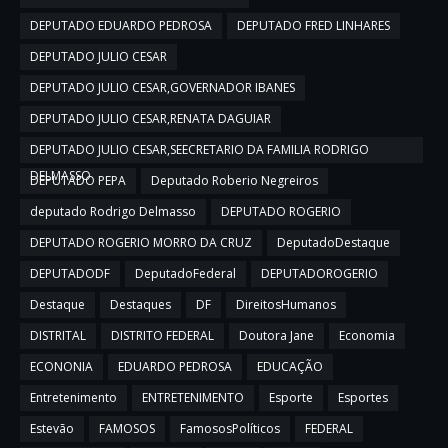
DEPUTADO EDUARDO PEDROSA
DEPUTADO FRED LINHARES
DEPUTADO JULIO CESAR
DEPUTADO JULIO CESAR,GOVERNADOR IBANES
DEPUTADO JULIO CESAR,RENATA DAGUIAR
DEPUTADO JULIO CESAR,SEECRETARIO DA FAMILIA RODRIGO
DELMASSO
DEPUTADO PEPA
Deputado Roberio Negreiros
deputado Rodrigo Delmasso
DEPUTADO ROGERIO
DEPUTADO ROGERIO MORRO DA CRUZ
DeputadoDestaque
DEPUTADODF
DeputadoFederal
DEPUTADOROGERIO
Destaque
Destaques
DF
DireitosHumanos
DISTRITAL
DISTRITO FEDERAL
Doutora Jane
Economia
ECONONIA
EDUARDO PEDROSA
EDUCAÇÃO
Entretenimento
ENTRETENIMENTO
Esporte
Esportes
Estevão
FAMOSOS
FamososPolíticos
FEDERAL