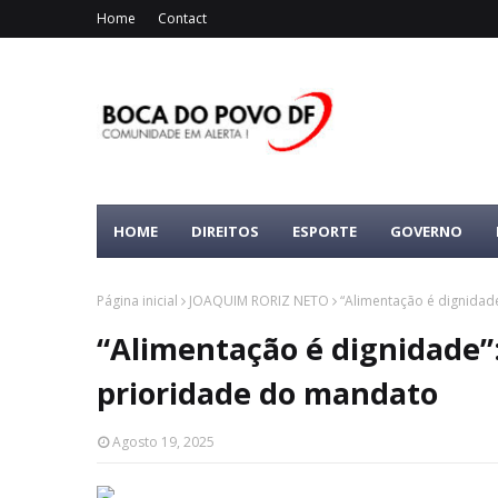
Home
Contact
HOME
DIREITOS
ESPORTE
GOVERNO
Página inicial
JOAQUIM RORIZ NETO
“Alimentação é dignidad
“Alimentação é dignidade”
prioridade do mandato
Agosto 19, 2025