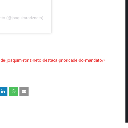
eto (@joaquimrorizneto)
idade-joaquim-roriz-neto-destaca-prioridade-do-mandato/?