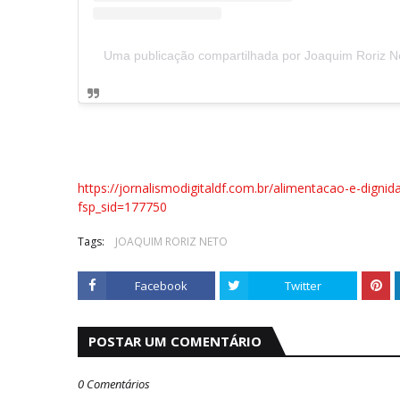
Uma publicação compartilhada por Joaquim Roriz N
https://jornalismodigitaldf.com.br/alimentacao-e-dign
fsp_sid=177750
Tags:
JOAQUIM RORIZ NETO
Facebook
Twitter
POSTAR UM COMENTÁRIO
0 Comentários