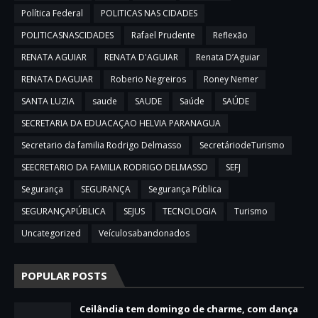
Política Federal
POLITICAS NAS CIDADES
POLITICASNASCIDADES
Rafael Prudente
Reflexão
RENATA AGUIAR
RENATA D'AGUIAR
Renata D’Aguiar
RENATA DAGUIAR
Roberio Negreiros
Roney Nemer
SANTA LUZIA
saude
SAUDE
Saúde
SAÚDE
SECRETARIA DA EDUACAÇAO HELVIA PARANAGUA
Secretario da familia Rodrigo Delmasso
SecretáriodeTurismo
SEECRETARIO DA FAMILIA RODRIGO DELMASSO
SEFJ
Segurança
SEGURANÇA
Segurança Pública
SEGURANÇAPÚBLICA
SEJUS
TECNOLOGIA
Turismo
Uncategorized
Veículosabandonados
POPULAR POSTS
Ceilândia tem domingo de charme, com dança