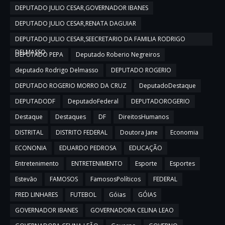
DEPUTADO JULIO CESAR,GOVERNADOR IBANES
DEPUTADO JULIO CESAR,RENATA DAGUIAR
DEPUTADO JULIO CESAR,SEECRETARIO DA FAMILIA RODRIGO
DELMASSO
DEPUTADO PEPA
Deputado Roberio Negreiros
deputado Rodrigo Delmasso
DEPUTADO ROGERIO
DEPUTADO ROGERIO MORRO DA CRUZ
DeputadoDestaque
DEPUTADODF
DeputadoFederal
DEPUTADOROGERIO
Destaque
Destaques
DF
DireitosHumanos
DISTRITAL
DISTRITO FEDERAL
Doutora Jane
Economia
ECONONIA
EDUARDO PEDROSA
EDUCAÇÃO
Entretenimento
ENTRETENIMENTO
Esporte
Esportes
Estevão
FAMOSOS
FamososPolíticos
FEDERAL
FRED LINHARES
FUTEBOL
Góias
GÓIAS
GOVERNADOR IBANES
GOVERNADORA CELINA LEAO