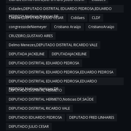
Cidades,DEPUTADO DISTRITAL EDUARDO PEDROSA,EDUARDO
PEDROSA,Notícias,Noticias DF
Cidades,DEPUTADO JULIO CESAR
Ciddaes
CLDF
congressodeNiemeyer
Cristiano Araújo
CristianoAraújo
CRUZEIRO,GUSTAVO AIRES
Delmo Menezes,DEPUTADO DISTRITAL RICARDO VALE
DEPUTADA JACKELINE
DEPUTADAJACKELINE
DEPUTADO DISTRITAL EDUARDO PEDROSA
DEPUTADO DISTRITAL EDUARDO PEDROSA,EDUARDO PEDROSA
DEPUTADO DISTRITAL EDUARDO PEDROSA,EDUARDO
PEDROSA,Notícias,Noticias DF
DEPUTADO DISTRITAL HERMETO
DEPUTADO DISTRITAL HERMETO,Noticias DF,SAÚDE
DEPUTADO DISTRITAL RICARDO VALE
DEPUTADO EDUARDO PEDROSA
DEPUTADO FRED LINHARES
DEPUTADO JULIO CESAR