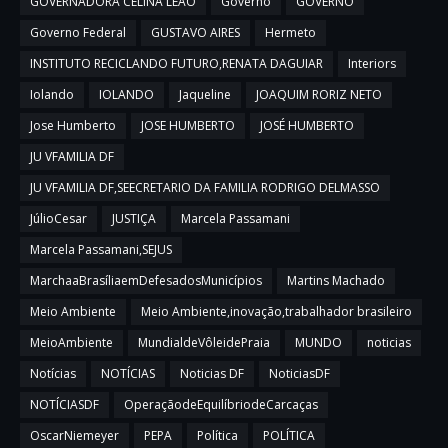
GOVERNADORA CELINA LEÃO
Governo
GOVERNO
Governo Federal
GUSTAVO AIRES
Hermeto
INSTITUTO RECICLANDO FUTURO,RENATA DAGUIAR
Interiors
Iolando
IOLANDO
Jaqueline
JOAQUIM RORIZ NETO
Jose Humberto
JOSE HUMBERTO
JOSÉ HUMBERTO
JU VFAMILIA DF
JU VFAMILIA DF,SEECRETARIO DA FAMILIA RODRIGO DELMASSO
JúlioCesar
JUSTIÇA
Marcela Passamani
Marcela Passamani,SEJUS
MarchaaBrasíliaemDefesadosMunicípios
Martins Machado
Meio Ambiente
Meio Ambiente,inovação,trabalhador brasileiro
MeioAmbiente
MundialdeVôleidePraia
MUNDO
noticias
Notícias
NOTÍCIAS
Noticias DF
NoticiasDF
NOTÍCIASDF
OperaçãodeEquilíbriodeCarcaças
OscarNiemeyer
PEPA
Política
POLÍTICA