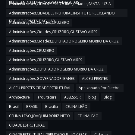
RECICLANDO FUTURO,RENATA DAGUIAR
Administrações,CIDADE ESTRUTURAL,Cidades,SANTA LUZIA
Administrações,CIDADE ESTRUTURAL,INSTITUTO RECICLANDO
FUTURO,RENATA DAGUIAR
Administrações,Cidades,CRUZEIRO
Administrações,Cidades,CRUZEIRO,GUSTAVO AIRES
Administrações,Cidades,DEPUTADO ROGERIO MORRO DA CRUZ
Administrações,CRUZEIRO
Administrações,CRUZEIRO,GUSTAVO AIRES
Administrações,DEPUTADO ROGERIO MORRO DA CRUZ
Administrações,GOVERNADOR IBANES
ALCEU PRESTES
ALCEU PRESTES,CIDADE ESTRUTURAL
Apaixonado Por Futebol
Architecture
arquitetura
ASSESSOR
blog
Blog
Brasil
BRASIL
Brasília
CELINA LEÃO
CELINA LEÃO,JOAQUIM RORIZ NETO
CELINALEÃO
CIDADE ESTRUTURAL
CIDADE ESTRUTURAL,DEPUTADO JULIO CESAR
Cidades