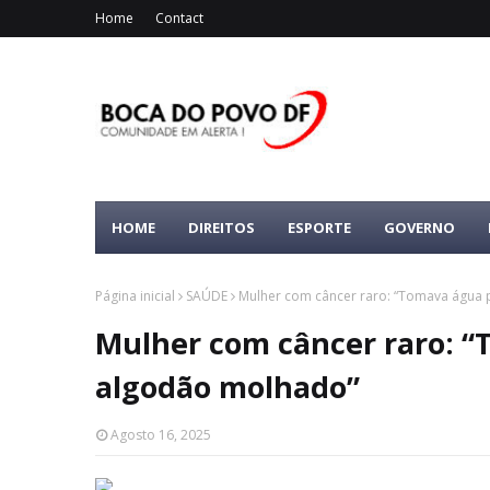
Home
Contact
HOME
DIREITOS
ESPORTE
GOVERNO
Página inicial
SAÚDE
Mulher com câncer raro: “Tomava água 
Mulher com câncer raro: “
algodão molhado”
Agosto 16, 2025