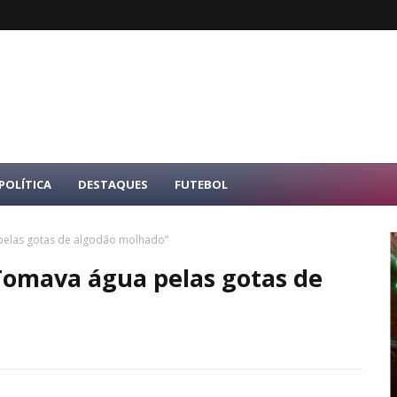
POLÍTICA
DESTAQUES
FUTEBOL
pelas gotas de algodão molhado”
Tomava água pelas gotas de