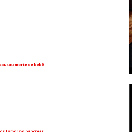
 causou morte de bebê
ós tumor no pâncreas