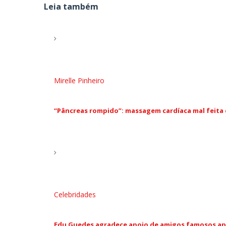
Leia também
Mirelle Pinheiro
“Pâncreas rompido”: massagem cardíaca mal feita
Celebridades
Edu Guedes agradece apoio de amigos famosos ap