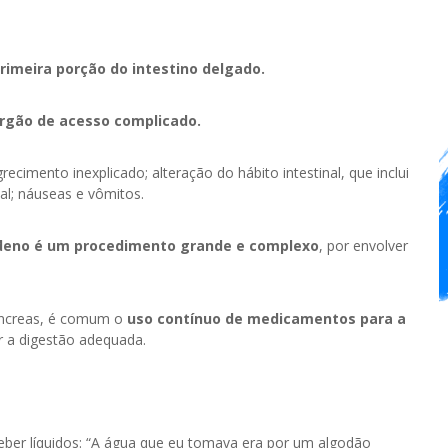
rimeira porção do intestino delgado.
gão de acesso complicado.
ecimento inexplicado; alteração do hábito intestinal, que inclui
al; náuseas e vômitos.
odeno é um procedimento grande e complexo
, por envolver
pâncreas, é comum o
uso contínuo de medicamentos para a
r a digestão adequada.
eber líquidos: “A água que eu tomava era por um algodão