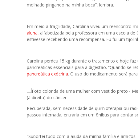
molhado pingando na minha boca”, lembra.
Em meio à fragilidade, Carolina viveu um reencontro m
aluna,
alfabetizada pela professora em uma escola de Cab
estivesse recebendo uma recompensa. Eu fui um tijolinh
Carolina perdeu 15 kg durante o tratamento e hoje f
pancreáticas essenciais para a digestão. “Quando se re
pancreática exócrina
. O uso do medicamento será para o 
(à direita) do câncer
Recuperada, sem necessidade de quimioterapia ou radio
passou internada, entraria em um ônibus para contar s
“Suportei tudo com a ajuda da minha família e amigos.