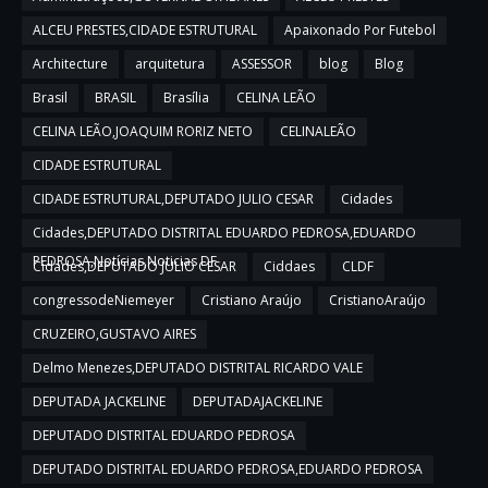
ALCEU PRESTES,CIDADE ESTRUTURAL
Apaixonado Por Futebol
Architecture
arquitetura
ASSESSOR
blog
Blog
Brasil
BRASIL
Brasília
CELINA LEÃO
CELINA LEÃO,JOAQUIM RORIZ NETO
CELINALEÃO
CIDADE ESTRUTURAL
CIDADE ESTRUTURAL,DEPUTADO JULIO CESAR
Cidades
Cidades,DEPUTADO DISTRITAL EDUARDO PEDROSA,EDUARDO
PEDROSA,Notícias,Noticias DF
Cidades,DEPUTADO JULIO CESAR
Ciddaes
CLDF
congressodeNiemeyer
Cristiano Araújo
CristianoAraújo
CRUZEIRO,GUSTAVO AIRES
Delmo Menezes,DEPUTADO DISTRITAL RICARDO VALE
DEPUTADA JACKELINE
DEPUTADAJACKELINE
DEPUTADO DISTRITAL EDUARDO PEDROSA
DEPUTADO DISTRITAL EDUARDO PEDROSA,EDUARDO PEDROSA