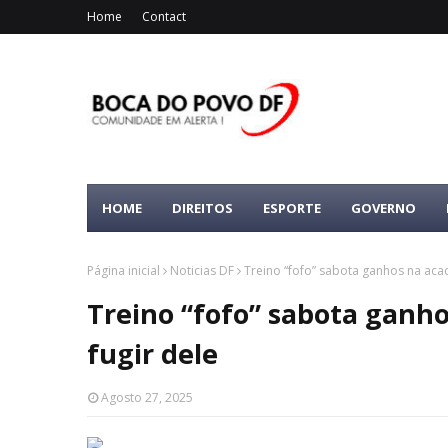
Home
Contact
HOME
DIREITOS
ESPORTE
GOVERNO
Página inicial
Noticias DF
Treino “fofo” sabota ganhos na aca
Treino “fofo” sabota ganh
fugir dele
Agosto 27, 2025