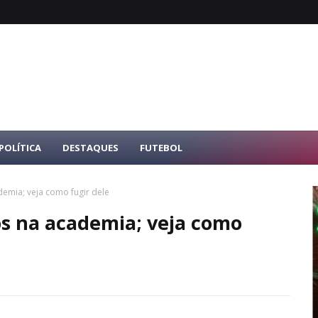
POLÍTICA
DESTAQUES
FUTEBOL
demia; veja como fugir dele
os na academia; veja como