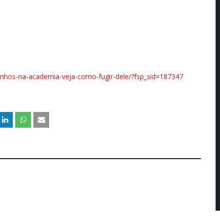
-ganhos-na-academia-veja-como-fugir-dele/?fsp_sid=187347