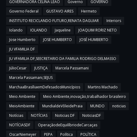
GOVERNADORA CELINA LEÃO
Governo
GOVERNO
Governo Federal
GUSTAVO AIRES
Hermeto
INSTITUTO RECICLANDO FUTURO,RENATA DAGUIAR
Interiors
Iolando
IOLANDO
Jaqueline
JOAQUIM RORIZ NETO
Jose Humberto
JOSE HUMBERTO
JOSÉ HUMBERTO
JU VFAMILIA DF
JU VFAMILIA DF,SEECRETARIO DA FAMILIA RODRIGO DELMASSO
JúlioCesar
JUSTIÇA
Marcela Passamani
Marcela Passamani,SEJUS
MarchaaBrasíliaemDefesadosMunicípios
Martins Machado
Meio Ambiente
Meio Ambiente,inovação,trabalhador brasileiro
MeioAmbiente
MundialdeVôleidePraia
MUNDO
noticias
Notícias
NOTÍCIAS
Noticias DF
NoticiasDF
NOTÍCIASDF
OperaçãodeEquilíbriodeCarcaças
OscarNiemeyer
PEPA
Política
POLÍTICA