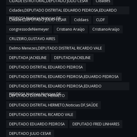
CIDADE ESTRUTURAL,DEPUTADO JULIO CESAR
Cidades
Cidades,DEPUTADO DISTRITAL EDUARDO PEDROSA,EDUARDO
PEDROSA,Notícias,Noticias DF
Cidades,DEPUTADO JULIO CESAR
Ciddaes
CLDF
congressodeNiemeyer
Cristiano Araújo
CristianoAraújo
CRUZEIRO,GUSTAVO AIRES
Delmo Menezes,DEPUTADO DISTRITAL RICARDO VALE
DEPUTADA JACKELINE
DEPUTADAJACKELINE
DEPUTADO DISTRITAL EDUARDO PEDROSA
DEPUTADO DISTRITAL EDUARDO PEDROSA,EDUARDO PEDROSA
DEPUTADO DISTRITAL EDUARDO PEDROSA,EDUARDO
PEDROSA,Notícias,Noticias DF
DEPUTADO DISTRITAL HERMETO
DEPUTADO DISTRITAL HERMETO,Noticias DF,SAÚDE
DEPUTADO DISTRITAL RICARDO VALE
DEPUTADO EDUARDO PEDROSA
DEPUTADO FRED LINHARES
DEPUTADO JULIO CESAR