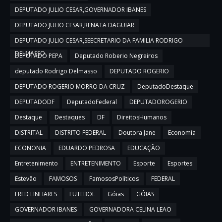
DEPUTADO JULIO CESAR,GOVERNADOR IBANES
DEPUTADO JULIO CESAR,RENATA DAGUIAR
DEPUTADO JULIO CESAR,SEECRETARIO DA FAMILIA RODRIGO
DELMASSO
DEPUTADO PEPA
Deputado Roberio Negreiros
deputado Rodrigo Delmasso
DEPUTADO ROGERIO
DEPUTADO ROGERIO MORRO DA CRUZ
DeputadoDestaque
DEPUTADODF
DeputadoFederal
DEPUTADOROGERIO
Destaque
Destaques
DF
DireitosHumanos
DISTRITAL
DISTRITO FEDERAL
Doutora Jane
Economia
ECONONIA
EDUARDO PEDROSA
EDUCAÇÃO
Entretenimento
ENTRETENIMENTO
Esporte
Esportes
Estevão
FAMOSOS
FamososPolíticos
FEDERAL
FRED LINHARES
FUTEBOL
Góias
GÓIAS
GOVERNADOR IBANES
GOVERNADORA CELINA LEAO