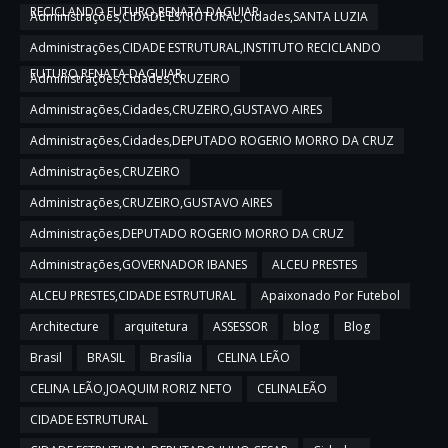
RECICLANDO FUTURO,RENATA DAGUIAR
Administrações,CIDADE ESTRUTURAL,Cidades,SANTA LUZIA
Administrações,CIDADE ESTRUTURAL,INSTITUTO RECICLANDO
FUTURO,RENATA DAGUIAR
Administrações,Cidades,CRUZEIRO
Administrações,Cidades,CRUZEIRO,GUSTAVO AIRES
Administrações,Cidades,DEPUTADO ROGERIO MORRO DA CRUZ
Administrações,CRUZEIRO
Administrações,CRUZEIRO,GUSTAVO AIRES
Administrações,DEPUTADO ROGERIO MORRO DA CRUZ
Administrações,GOVERNADOR IBANES
ALCEU PRESTES
ALCEU PRESTES,CIDADE ESTRUTURAL
Apaixonado Por Futebol
Architecture
arquitetura
ASSESSOR
blog
Blog
Brasil
BRASIL
Brasília
CELINA LEÃO
CELINA LEÃO,JOAQUIM RORIZ NETO
CELINALEÃO
CIDADE ESTRUTURAL