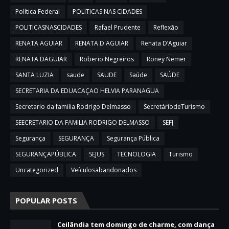
Política Federal
POLITICAS NAS CIDADES
POLITICASNASCIDADES
Rafael Prudente
Reflexão
RENATA AGUIAR
RENATA D'AGUIAR
Renata D’Aguiar
RENATA DAGUIAR
Roberio Negreiros
Roney Nemer
SANTA LUZIA
saude
SAUDE
Saúde
SAÚDE
SECRETARIA DA EDUACAÇAO HELVIA PARANAGUA
Secretario da familia Rodrigo Delmasso
SecretáriodeTurismo
SEECRETARIO DA FAMILIA RODRIGO DELMASSO
SEFJ
Segurança
SEGURANÇA
Segurança Pública
SEGURANÇAPÚBLICA
SEJUS
TECNOLOGIA
Turismo
Uncategorized
Veículosabandonados
POPULAR POSTS
Ceilândia tem domingo de charme, com dança