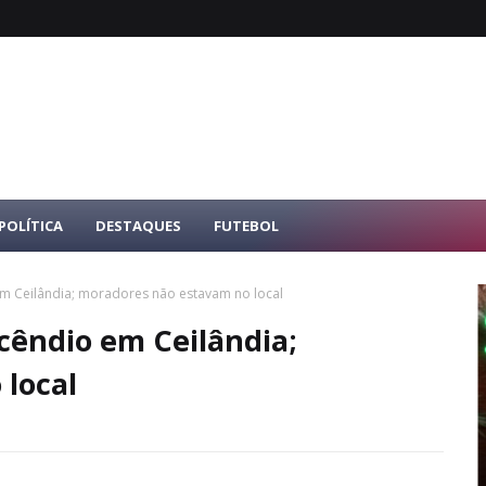
POLÍTICA
DESTAQUES
FUTEBOL
em Ceilândia; moradores não estavam no local
ncêndio em Ceilândia;
local