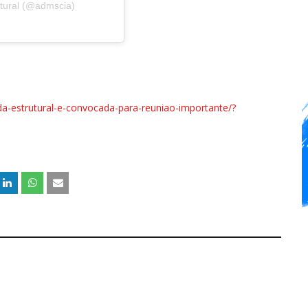
utural (@admscia)
-da-estrutural-e-convocada-para-reuniao-importante/?