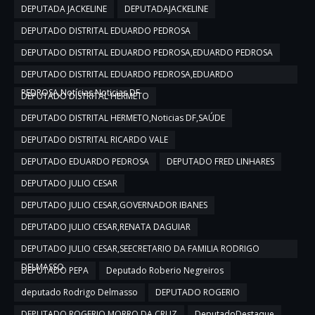
DEPUTADA JACKELINE
DEPUTADAJACKELINE
DEPUTADO DISTRITAL EDUARDO PEDROSA
DEPUTADO DISTRITAL EDUARDO PEDROSA,EDUARDO PEDROSA
DEPUTADO DISTRITAL EDUARDO PEDROSA,EDUARDO
PEDROSA,Notícias,Noticias DF
DEPUTADO DISTRITAL HERMETO
DEPUTADO DISTRITAL HERMETO,Noticias DF,SAÚDE
DEPUTADO DISTRITAL RICARDO VALE
DEPUTADO EDUARDO PEDROSA
DEPUTADO FRED LINHARES
DEPUTADO JULIO CESAR
DEPUTADO JULIO CESAR,GOVERNADOR IBANES
DEPUTADO JULIO CESAR,RENATA DAGUIAR
DEPUTADO JULIO CESAR,SEECRETARIO DA FAMILIA RODRIGO
DELMASSO
DEPUTADO PEPA
Deputado Roberio Negreiros
deputado Rodrigo Delmasso
DEPUTADO ROGERIO
DEPUTADO ROGERIO MORRO DA CRUZ
DeputadoDestaque