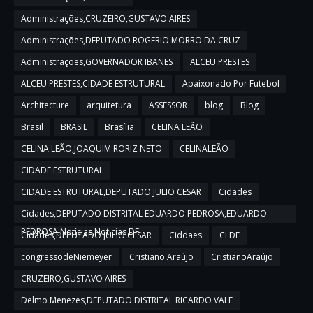
Administrações,CRUZEIRO,GUSTAVO AIRES
Administrações,DEPUTADO ROGERIO MORRO DA CRUZ
Administrações,GOVERNADOR IBANES
ALCEU PRESTES
ALCEU PRESTES,CIDADE ESTRUTURAL
Apaixonado Por Futebol
Architecture
arquitetura
ASSESSOR
blog
Blog
Brasil
BRASIL
Brasília
CELINA LEÃO
CELINA LEÃO,JOAQUIM RORIZ NETO
CELINALEÃO
CIDADE ESTRUTURAL
CIDADE ESTRUTURAL,DEPUTADO JULIO CESAR
Cidades
Cidades,DEPUTADO DISTRITAL EDUARDO PEDROSA,EDUARDO
PEDROSA,Notícias,Noticias DF
Cidades,DEPUTADO JULIO CESAR
Ciddaes
CLDF
congressodeNiemeyer
Cristiano Araújo
CristianoAraújo
CRUZEIRO,GUSTAVO AIRES
Delmo Menezes,DEPUTADO DISTRITAL RICARDO VALE