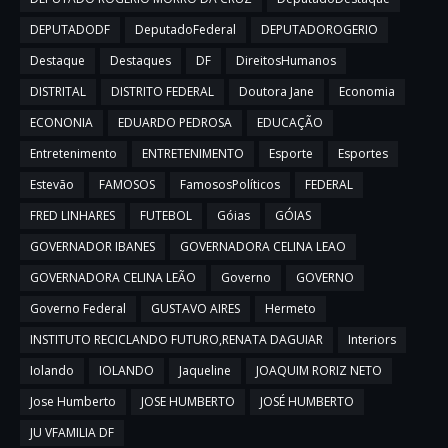
DEPUTADODF
DeputadoFederal
DEPUTADOROGERIO
Destaque
Destaques
DF
DireitosHumanos
DISTRITAL
DISTRITO FEDERAL
Doutora Jane
Economia
ECONONIA
EDUARDO PEDROSA
EDUCAÇÃO
Entretenimento
ENTRETENIMENTO
Esporte
Esportes
Estevão
FAMOSOS
FamososPolíticos
FEDERAL
FRED LINHARES
FUTEBOL
Góias
GÓIAS
GOVERNADOR IBANES
GOVERNADORA CELINA LEAO
GOVERNADORA CELINA LEÃO
Governo
GOVERNO
Governo Federal
GUSTAVO AIRES
Hermeto
INSTITUTO RECICLANDO FUTURO,RENATA DAGUIAR
Interiors
Iolando
IOLANDO
Jaqueline
JOAQUIM RORIZ NETO
Jose Humberto
JOSE HUMBERTO
JOSÉ HUMBERTO
JU VFAMILIA DF