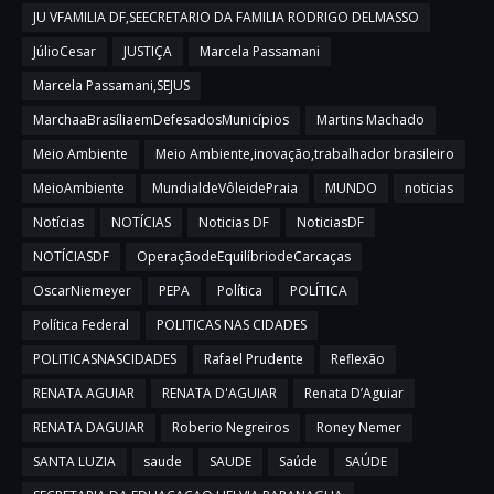
JU VFAMILIA DF,SEECRETARIO DA FAMILIA RODRIGO DELMASSO
JúlioCesar
JUSTIÇA
Marcela Passamani
Marcela Passamani,SEJUS
MarchaaBrasíliaemDefesadosMunicípios
Martins Machado
Meio Ambiente
Meio Ambiente,inovação,trabalhador brasileiro
MeioAmbiente
MundialdeVôleidePraia
MUNDO
noticias
Notícias
NOTÍCIAS
Noticias DF
NoticiasDF
NOTÍCIASDF
OperaçãodeEquilíbriodeCarcaças
OscarNiemeyer
PEPA
Política
POLÍTICA
Política Federal
POLITICAS NAS CIDADES
POLITICASNASCIDADES
Rafael Prudente
Reflexão
RENATA AGUIAR
RENATA D'AGUIAR
Renata D’Aguiar
RENATA DAGUIAR
Roberio Negreiros
Roney Nemer
SANTA LUZIA
saude
SAUDE
Saúde
SAÚDE